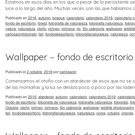
Estamos en esos días en los que a pesar de la persistente se
luce a lo largo del año. Muchas veces son las que hablamos d
Publicado en
2016
,
autumn
,
bosque
,
calendario
,
calendario 2016
,
calendario 
fondo de escritorio
,
forest
,
fotografía de naturaleza
,
fotografia naturaleza
,
fotogr
natura
,
naturaleza
,
otoño
,
pirineo
,
pirineos
,
rio
,
Sin categoría
,
wallpaper
,
wildli
carlosacinfotografo
,
fall
,
fondodeescritorio
,
fotografianaturaleza
,
naturaleza
,
ocr
Wallpaper – fondo de escritorio 
Publicado el
2 octubre, 2016
por
carlosacin
Comenzamos el otoño con un atardecer de esos que no se olv
de las montañas y la luz se desliza poco a poco por las lade
Publicado en
2016
,
atardecer
,
autumn
,
calendario
,
calendario 2016
,
calendario
fondo de escritorio
,
fotografía de naturaleza
,
fotografia naturaleza
,
fotografo
,
fo
Octubre
,
otoño
,
pirineo
,
pirineos
,
Sin categoría
,
wallpaper
,
wildlife photography
fall
,
fondodeescritorio
,
fotografianaturaleza
,
naturaleza
,
ocres
,
octubre
,
orange
,