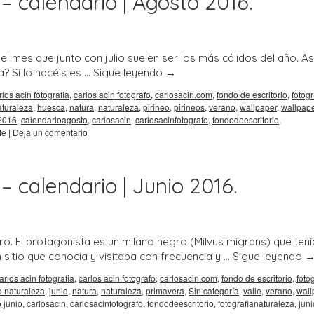
– calendario | Agosto 2016.
l mes que junto con julio suelen ser los más cálidos del año. As
? Si lo hacéis es …
Sigue leyendo
→
rlos acin fotografia
,
carlos acin fotografo
,
carlosacin.com
,
fondo de escritorio
,
fotogr
aturaleza
,
huesca
,
natura
,
naturaleza
,
pirineo
,
pirineos
,
verano
,
wallpaper
,
wallpap
 2016
,
calendarioagosto
,
carlosacin
,
carlosacinfotografo
,
fondodeescritorio
,
fe
|
Deja un comentario
– calendario | Junio 2016.
o. El protagonista es un milano negro (Milvus migrans) que tení
sitio que conocía y visitaba con frecuencia y …
Sigue leyendo
arlos acin fotografia
,
carlos acin fotografo
,
carlosacin.com
,
fondo de escritorio
,
foto
o naturaleza
,
junio
,
natura
,
naturaleza
,
primavera
,
Sin categoría
,
valle
,
verano
,
wall
 junio
,
carlosacin
,
carlosacinfotografo
,
fondodeescritorio
,
fotografianaturaleza
,
juni