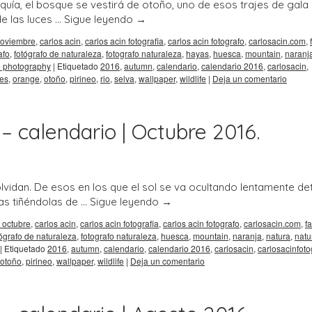
quía, el bosque se vestirá de otoño, uno de esos trajes de gala
e las luces …
Sigue leyendo
→
noviembre
,
carlos acin
,
carlos acin fotografia
,
carlos acin fotografo
,
carlosacin.com
,
afo
,
fotógrafo de naturaleza
,
fotografo naturaleza
,
hayas
,
huesca
,
mountain
,
naranj
fe photography
|
Etiquetado
2016
,
autumn
,
calendario
,
calendario 2016
,
carlosacin
,
es
,
orange
,
otoño
,
pirineo
,
rio
,
selva
,
wallpaper
,
wildlife
|
Deja un comentario
– calendario | Octubre 2016.
idan. De esos en los que el sol se va ocultando lentamente de
ras tiñéndolas de …
Sigue leyendo
→
 octubre
,
carlos acin
,
carlos acin fotografia
,
carlos acin fotografo
,
carlosacin.com
,
fa
tógrafo de naturaleza
,
fotografo naturaleza
,
huesca
,
mountain
,
naranja
,
natura
,
natu
|
Etiquetado
2016
,
autumn
,
calendario
,
calendario 2016
,
carlosacin
,
carlosacinfoto
otoño
,
pirineo
,
wallpaper
,
wildlife
|
Deja un comentario