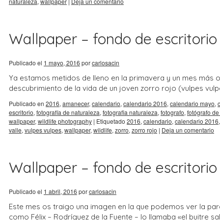
naturaleza
,
wallpaper
|
Deja un comentario
Wallpaper – fondo de escritorio
Publicado el
1 mayo, 2016
por
carlosacin
Ya estamos metidos de lleno en la primavera y un mes más os
descubrimiento de la vida de un joven zorro rojo (vulpes vulpe
Publicado en
2016
,
amanecer
,
calendario
,
calendario 2016
,
calendario mayo
,
escritorio
,
fotografía de naturaleza
,
fotografia naturaleza
,
fotografo
,
fotógrafo de
wallpaper
,
wildlife photography
|
Etiquetado
2016
,
calendario
,
calendario 2016
valle
,
vulpes vulpes
,
wallpaper
,
wildlife
,
zorro
,
zorro rojo
|
Deja un comentario
Wallpaper – fondo de escritorio –
Publicado el
1 abril, 2016
por
carlosacin
Este mes os traigo una imagen en la que podemos ver la par
como Félix – Rodríguez de la Fuente – lo llamaba «el buitre sab