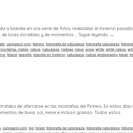
a a Islandia en una serie de fotos realizadas el invierno pasado
s, de luces increibles y de momentos …
Sigue leyendo
→
rafo
,
carlosacin.com
,
febrero
,
fotografía de naturaleza
,
fotografia naturaleza
,
fotogra
,
montañas. niebla
,
natura
,
naturaleza
,
nieblas
,
nieve
,
snow
,
white
,
white nature
,
wil
erno
,
Ísland
,
Islandia
,
islandia en invierno
,
naturaleza
,
nature photography
,
travel
,
tr
ataba de aferrarse en las montañas del Pirineo. En estos días 
entos de lluvia, sol, nieve e incluso granizo. Todos estos
o
,
carlosacin.com
,
fog
,
forest
,
fotografía de naturaleza
,
fotografia naturaleza
,
fotogra