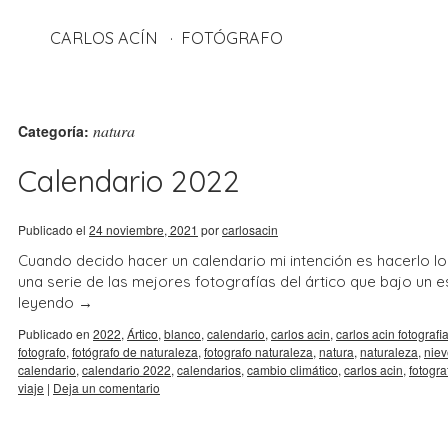
CARLOS ACÍN
FOTÓGRAFO
natura
Categoría:
Calendario 2022
Publicado el
24 noviembre, 2021
por
carlosacin
Cuando decido hacer un calendario mi intención es hacerlo lo
una serie de las mejores fotografías del ártico que bajo un 
leyendo
→
Publicado en
2022
,
Ártico
,
blanco
,
calendario
,
carlos acin
,
carlos acin fotografi
fotografo
,
fotógrafo de naturaleza
,
fotografo naturaleza
,
natura
,
naturaleza
,
niev
calendario
,
calendario 2022
,
calendarios
,
cambio climático
,
carlos acin
,
fotogra
viaje
|
Deja un comentario