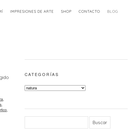
MÍ
IMPRESIONES DE ARTE
SHOP
CONTACTO
BLOG
CATEGORÍAS
egido
za
,
a
,
rtico
,