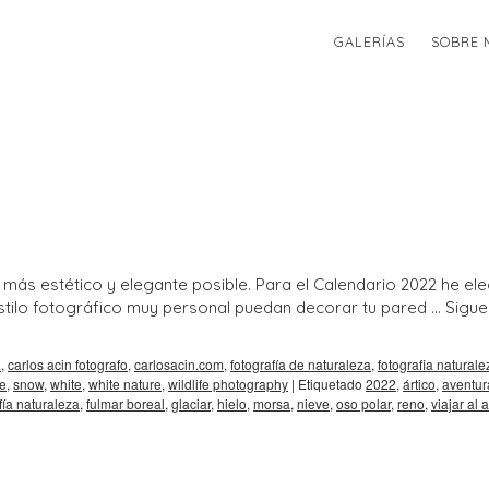
GALERÍAS
SOBRE 
 más estético y elegante posible. Para el Calendario 2022 he el
estilo fotográfico muy personal puedan decorar tu pared …
Sigue
a
,
carlos acin fotografo
,
carlosacin.com
,
fotografía de naturaleza
,
fotografia naturale
e
,
snow
,
white
,
white nature
,
wildlife photography
|
Etiquetado
2022
,
ártico
,
aventur
fía naturaleza
,
fulmar boreal
,
glaciar
,
hielo
,
morsa
,
nieve
,
oso polar
,
reno
,
viajar al a