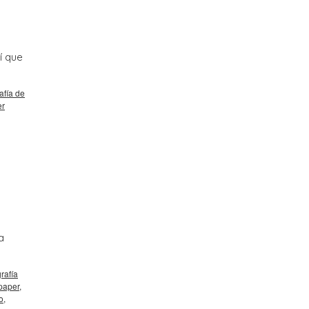
í que
afía de
er
a
→
grafía
paper
,
o
,