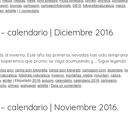
a
,
niebla
,
nieblas
,
nieve
,
pino silvestre
,
Pinus sylvestris
,
pirineo
,
pirineos
,
primavera
ragon
,
brumas
,
carlosacin
,
carlosacinfotografo
,
D810
,
fotografianaturaleza
,
marzo
,
deo
,
wildlife
|
1 comentario
– calendario | Diciembre 2016.
 al invierno. Este año las primeras nevadas han sido temprana
e, esperemos que pronto se vaya acumulando y …
Sigue leyendo
rlos acin
,
carlos acin fotografia
,
carlos acin fotografo
,
carlosacin.com
,
diciembre
,
fo
 naturaleza
,
fotografo naturaleza
,
invierno
,
montañas. niebla
,
mountain
,
natura
,
y
,
winter
|
Etiquetado
2016
,
autumn
,
calendario
,
calendario 2016
,
carlosacin
,
toño
,
pirineo
,
wallpaper
,
wildlife
|
Deja un comentario
 – calendario | Noviembre 2016.