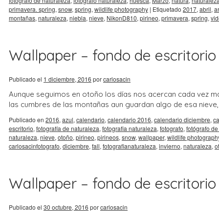
fotógrafo de naturaleza
,
fotografo naturaleza
,
huesca
,
Marzo
,
natura
,
naturalez
primavera. spring
,
snow
,
spring
,
wildlife photography
|
Etiquetado
2017
,
abril
,
a
montañas
,
naturaleza
,
niebla
,
nieve
,
NikonD810
,
pirineo
,
primavera
,
spring
,
vi
Wallpaper – fondo de escritorio 
Publicado el
1 diciembre, 2016
por
carlosacin
Aunque seguimos en otoño los días nos acercan cada vez más
las cumbres de las montañas aun guardan algo de esa niev
Publicado en
2016
,
azul
,
calendario
,
calendario 2016
,
calendario diciembre
,
ca
escritorio
,
fotografía de naturaleza
,
fotografia naturaleza
,
fotografo
,
fotógrafo de
naturaleza
,
nieve
,
otoño
,
pirineo
,
pirineos
,
snow
,
wallpaper
,
wildlife photograph
carlosacinfotografo
,
diciembre
,
fall
,
fotografianaturaleza
,
invierno
,
naturaleza
,
o
Wallpaper – fondo de escritorio
Publicado el
30 octubre, 2016
por
carlosacin