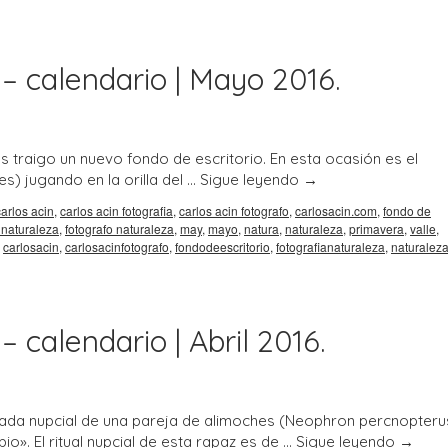
 – calendario | Mayo 2016.
 traigo un nuevo fondo de escritorio. En esta ocasión es el
s) jugando en la orilla del …
Sigue leyendo
→
carlos acin
,
carlos acin fotografia
,
carlos acin fotografo
,
carlosacin.com
,
fondo de
 naturaleza
,
fotografo naturaleza
,
may
,
mayo
,
natura
,
naturaleza
,
primavera
,
valle
,
,
carlosacin
,
carlosacinfotografo
,
fondodeescritorio
,
fotografianaturaleza
,
naturalez
 calendario | Abril 2016.
ada nupcial de una pareja de alimoches (Neophron percnopterus
io». El ritual nupcial de esta rapaz es de …
Sigue leyendo
→