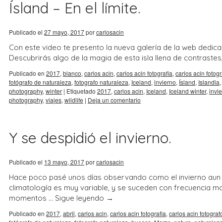
Ísland – En el límite.
Publicado el
27 mayo, 2017
por
carlosacin
Con este video te presento la nueva galería de la web dedicad
Descubrirás algo de la magia de esta isla llena de contraste
Publicado en
2017
,
blanco
,
carlos acin
,
carlos acin fotografia
,
carlos acin fotog
fotógrafo de naturaleza
,
fotografo naturaleza
,
Iceland
,
invierno
,
Ísland
,
Islandia
photography
,
winter
|
Etiquetado
2017
,
carlos acin
,
Iceland
,
Iceland winter
,
invi
photography
,
viajes
,
wildlife
|
Deja un comentario
Y se despidió el invierno.
Publicado el
13 mayo, 2017
por
carlosacin
Hace poco pasé unos días observando como el invierno aun tr
climatología es muy variable, y se suceden con frecuencia mom
momentos …
Sigue leyendo
→
Publicado en
2017
,
abril
,
carlos acin
,
carlos acin fotografia
,
carlos acin fotograf