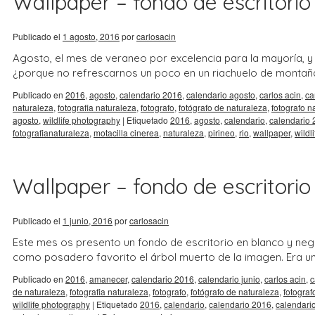
Wallpaper – fondo de escritorio 
Publicado el
1 agosto, 2016
por
carlosacin
Agosto, el mes de veraneo por excelencia para la mayoría, y e
¿porque no refrescarnos un poco en un riachuelo de montaña
Publicado en
2016
,
agosto
,
calendario 2016
,
calendario agosto
,
carlos acin
,
ca
naturaleza
,
fotografia naturaleza
,
fotografo
,
fotógrafo de naturaleza
,
fotografo n
agosto
,
wildlife photography
|
Etiquetado
2016
,
agosto
,
calendario
,
calendario
fotografianaturaleza
,
motacilla cinerea
,
naturaleza
,
pirineo
,
rio
,
wallpaper
,
wildli
Wallpaper – fondo de escritorio 
Publicado el
1 junio, 2016
por
carlosacin
Este mes os presento un fondo de escritorio en blanco y negr
como posadero favorito el árbol muerto de la imagen. Era un 
Publicado en
2016
,
amanecer
,
calendario 2016
,
calendario junio
,
carlos acin
,
c
de naturaleza
,
fotografia naturaleza
,
fotografo
,
fotógrafo de naturaleza
,
fotograf
wildlife photography
|
Etiquetado
2016
,
calendario
,
calendario 2016
,
calendario