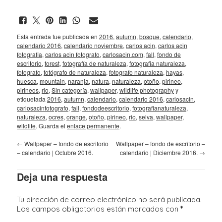
Esta entrada fue publicada en
2016
,
autumn
,
bosque
,
calendario
,
calendario 2016
,
calendario noviembre
,
carlos acin
,
carlos acin
fotografia
,
carlos acin fotografo
,
carlosacin.com
,
fall
,
fondo de
escritorio
,
forest
,
fotografía de naturaleza
,
fotografia naturaleza
,
fotografo
,
fotógrafo de naturaleza
,
fotografo naturaleza
,
hayas
,
huesca
,
mountain
,
naranja
,
natura
,
naturaleza
,
otoño
,
pirineo
,
pirineos
,
rio
,
Sin categoría
,
wallpaper
,
wildlife photography
y
etiquetada
2016
,
autumn
,
calendario
,
calendario 2016
,
carlosacin
,
carlosacinfotografo
,
fall
,
fondodeescritorio
,
fotografianaturaleza
,
naturaleza
,
ocres
,
orange
,
otoño
,
pirineo
,
rio
,
selva
,
wallpaper
,
wildlife
. Guarda el
enlace permanente
.
←
Wallpaper – fondo de escritorio
Wallpaper – fondo de escritorio –
– calendario | Octubre 2016.
calendario | Diciembre 2016.
→
Deja una respuesta
Tu dirección de correo electrónico no será publicada.
Los campos obligatorios están marcados con
*