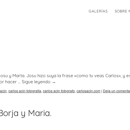
GALERÍAS
SOBRE 
osu y Marta. Josu hizo suya la frase «como tu veas Carlos», y e
por hacer …
Sigue leyendo
→
 acin
,
carlos acin fotografia
,
carlos acin fotografo
,
carlosacin.com
|
Deja un comenta
Borja y Maria.