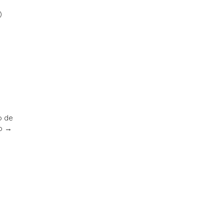
)
o de
do
→