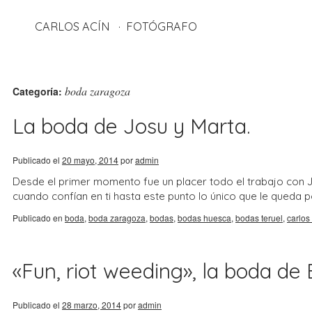
CARLOS ACÍN
FOTÓGRAFO
boda zaragoza
Categoría:
La boda de Josu y Marta.
Publicado el
20 mayo, 2014
por
admin
Desde el primer momento fue un placer todo el trabajo con J
cuando confían en ti hasta este punto lo único que le queda 
Publicado en
boda
,
boda zaragoza
,
bodas
,
bodas huesca
,
bodas teruel
,
carlos
«Fun, riot weeding», la boda de 
Publicado el
28 marzo, 2014
por
admin