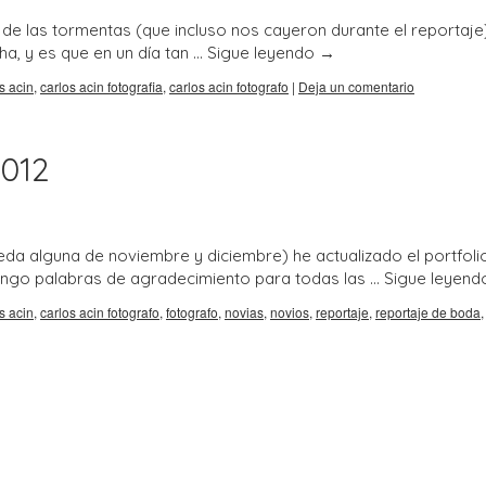
 de las tormentas (que incluso nos cayeron durante el reportaje
ha, y es que en un día tan …
Sigue leyendo
→
s acin
,
carlos acin fotografia
,
carlos acin fotografo
|
Deja un comentario
2012
da alguna de noviembre y diciembre) he actualizado el portfoli
engo palabras de agradecimiento para todas las …
Sigue leyen
s acin
,
carlos acin fotografo
,
fotografo
,
novias
,
novios
,
reportaje
,
reportaje de boda
,