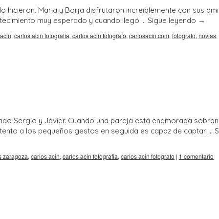
lo hicieron. Maria y Borja disfrutaron increiblemente con sus am
contecimiento muy esperado y cuando llegó …
Sigue leyendo
→
 acin
,
carlos acin fotografia
,
carlos acin fotografo
,
carlosacin.com
,
fotografo
,
novias
,
iendo Sergio y Javier. Cuando una pareja está enamorada sobran
n atento a los pequeños gestos en seguida es capaz de captar …
S
s zaragoza
,
carlos acin
,
carlos acin fotografia
,
carlos acin fotografo
|
1 comentario