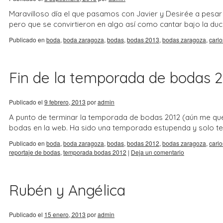
Maravilloso día el que pasamos con Javier y Desirée a pesar
pero que se convirtieron en algo así como cantar bajo la duc
Publicado en
boda
,
boda zaragoza
,
bodas
,
bodas 2013
,
bodas zaragoza
,
carlo
Fin de la temporada de bodas 
Publicado el
9 febrero, 2013
por
admin
A punto de terminar la temporada de bodas 2012 (aún me que
bodas en la web. Ha sido una temporada estupenda y solo t
Publicado en
boda
,
boda zaragoza
,
bodas
,
bodas 2012
,
bodas zaragoza
,
carlo
reportaje de bodas
,
temporada bodas 2012
|
Deja un comentario
Rubén y Angélica
Publicado el
15 enero, 2013
por
admin