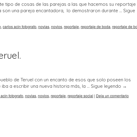
e tipo de cosas de las parejas a las que hacemos su reportaje
ica son una pareja encantadora, lo demostraron durante …
Sigue
n
,
carlos acin fotografo
,
novias
,
novios
,
reportaje
,
reportaje de boda
,
reportaje de b
eruel.
ueblo de Teruel con un encanto de esos que solo poseen los
 iba a escribir una nueva historia más, la …
Sigue leyendo
→
 acin fotografo
,
novias
,
novios
,
reportaje
,
reportaje social
|
Deja un comentario