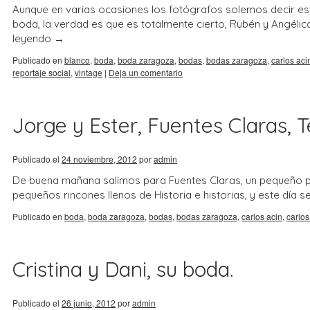
Aunque en varias ocasiones los fotógrafos solemos decir est
boda, la verdad es que es totalmente cierto, Rubén y Angél
leyendo
→
Publicado en
blanco
,
boda
,
boda zaragoza
,
bodas
,
bodas zaragoza
,
carlos aci
reportaje social
,
vintage
|
Deja un comentario
Jorge y Ester, Fuentes Claras, T
Publicado el
24 noviembre, 2012
por
admin
De buena mañana salimos para Fuentes Claras, un pequeño p
pequeños rincones llenos de Historia e historias, y este día se
Publicado en
boda
,
boda zaragoza
,
bodas
,
bodas zaragoza
,
carlos acin
,
carlos
Cristina y Dani, su boda.
Publicado el
26 junio, 2012
por
admin