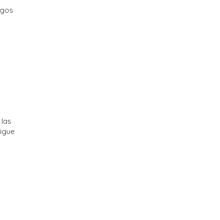
igos
 las
igue