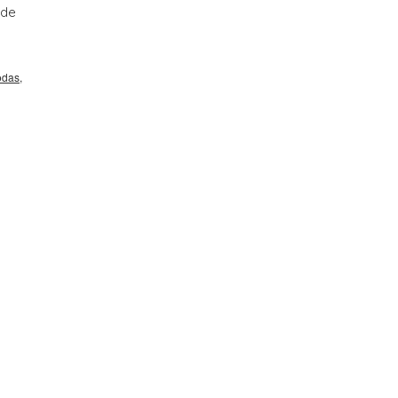
 de
odas
,