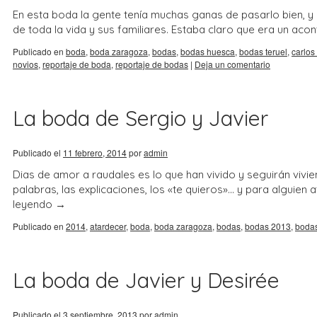
En esta boda la gente tenía muchas ganas de pasarlo bien, y 
de toda la vida y sus familiares. Estaba claro que era un a
Publicado en
boda
,
boda zaragoza
,
bodas
,
bodas huesca
,
bodas teruel
,
carlos
novios
,
reportaje de boda
,
reportaje de bodas
|
Deja un comentario
La boda de Sergio y Javier
Publicado el
11 febrero, 2014
por
admin
Dias de amor a raudales es lo que han vivido y seguirán viv
palabras, las explicaciones, los «te quieros»… y para alguie
leyendo
→
Publicado en
2014
,
atardecer
,
boda
,
boda zaragoza
,
bodas
,
bodas 2013
,
boda
La boda de Javier y Desirée
Publicado el
3 septiembre, 2013
por
admin