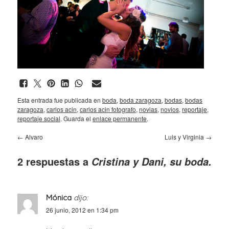
Esta entrada fue publicada en
boda
,
boda zaragoza
,
bodas
,
bodas
zaragoza
,
carlos acin
,
carlos acin fotografo
,
novias
,
novios
,
reportaje
,
reportaje social
. Guarda el
enlace permanente
.
←
Alvaro
Luis y Virginia
→
2 respuestas a
Cristina y Dani, su boda.
Mónica
dijo:
26 junio, 2012 en 1:34 pm