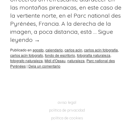
las montañas pirenaicas, en este caso de
la vertiente norte, en el Parc national des
Pyrénées, Francia. A la derecha de la
imagen, a poca distancia, está …
Sigue
leyendo
→
Publicado en
agosto
,
calendario
,
carlos acin
,
carlos acin fotografia
,
carlos acin fotografo
,
fondo de escritorio
,
fotografia naturaleza
,
fotografo naturaleza
,
Midi d'Ossau
,
naturaleza
,
Parc national des
Pyrénées
|
Deja un comentario
aviso legal
política de privacidad
política de cookies