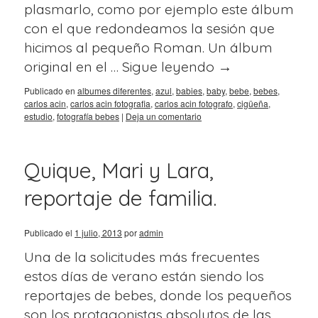
plasmarlo, como por ejemplo este álbum
con el que redondeamos la sesión que
hicimos al pequeño Roman. Un álbum
original en el …
Sigue leyendo
→
Publicado en
albumes diferentes
,
azul
,
babies
,
baby
,
bebe
,
bebes
,
carlos acin
,
carlos acin fotografia
,
carlos acin fotografo
,
cigüeña
,
estudio
,
fotografía bebes
|
Deja un comentario
Quique, Mari y Lara,
reportaje de familia.
Publicado el
1 julio, 2013
por
admin
Una de la solicitudes más frecuentes
estos días de verano están siendo los
reportajes de bebes, donde los pequeños
son los protagonistas absolutos de las