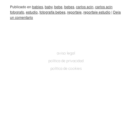
Publicado en
babies
,
baby
,
bebe
,
bebes
,
carlos acin
,
carlos acin
fotografo
,
estudio
,
fotografía bebes
,
reportaje
,
reportaje estudio
|
Deja
un comentario
aviso legal
política de privacidad
política de cookies