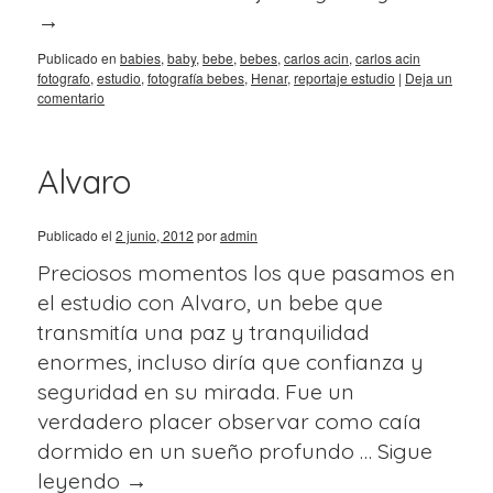
→
Publicado en
babies
,
baby
,
bebe
,
bebes
,
carlos acin
,
carlos acin
fotografo
,
estudio
,
fotografía bebes
,
Henar
,
reportaje estudio
|
Deja un
comentario
Alvaro
Publicado el
2 junio, 2012
por
admin
Preciosos momentos los que pasamos en
el estudio con Alvaro, un bebe que
transmitía una paz y tranquilidad
enormes, incluso diría que confianza y
seguridad en su mirada. Fue un
verdadero placer observar como caía
dormido en un sueño profundo …
Sigue
leyendo
→