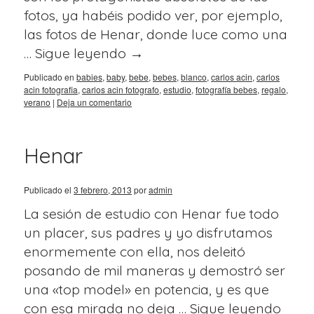
fotos, ya habéis podido ver, por ejemplo,
las fotos de Henar, donde luce como una
…
Sigue leyendo
→
Publicado en
babies
,
baby
,
bebe
,
bebes
,
blanco
,
carlos acin
,
carlos
acin fotografia
,
carlos acin fotografo
,
estudio
,
fotografía bebes
,
regalo
,
verano
|
Deja un comentario
Henar
Publicado el
3 febrero, 2013
por
admin
La sesión de estudio con Henar fue todo
un placer, sus padres y yo disfrutamos
enormemente con ella, nos deleitó
posando de mil maneras y demostró ser
una «top model» en potencia, y es que
con esa mirada no deja …
Sigue leyendo