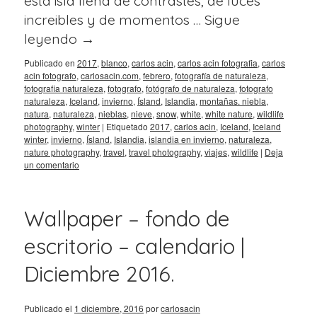
esta isla llena de contrastes, de luces
increibles y de momentos …
Sigue
leyendo
→
Publicado en
2017
,
blanco
,
carlos acin
,
carlos acin fotografia
,
carlos
acin fotografo
,
carlosacin.com
,
febrero
,
fotografía de naturaleza
,
fotografia naturaleza
,
fotografo
,
fotógrafo de naturaleza
,
fotografo
naturaleza
,
Iceland
,
invierno
,
Ísland
,
Islandia
,
montañas. niebla
,
natura
,
naturaleza
,
nieblas
,
nieve
,
snow
,
white
,
white nature
,
wildlife
photography
,
winter
|
Etiquetado
2017
,
carlos acin
,
Iceland
,
Iceland
winter
,
invierno
,
Ísland
,
Islandia
,
islandia en invierno
,
naturaleza
,
nature photography
,
travel
,
travel photography
,
viajes
,
wildlife
|
Deja
un comentario
Wallpaper – fondo de
escritorio – calendario |
Diciembre 2016.
Publicado el
1 diciembre, 2016
por
carlosacin