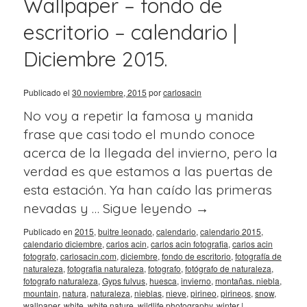
Wallpaper – fondo de
escritorio – calendario |
Diciembre 2015.
Publicado el
30 noviembre, 2015
por
carlosacin
No voy a repetir la famosa y manida
frase que casi todo el mundo conoce
acerca de la llegada del invierno, pero la
verdad es que estamos a las puertas de
esta estación. Ya han caído las primeras
nevadas y …
Sigue leyendo
→
Publicado en
2015
,
buitre leonado
,
calendario
,
calendario 2015
,
calendario diciembre
,
carlos acin
,
carlos acin fotografia
,
carlos acin
fotografo
,
carlosacin.com
,
diciembre
,
fondo de escritorio
,
fotografía de
naturaleza
,
fotografia naturaleza
,
fotografo
,
fotógrafo de naturaleza
,
fotografo naturaleza
,
Gyps fulvus
,
huesca
,
invierno
,
montañas. niebla
,
mountain
,
natura
,
naturaleza
,
nieblas
,
nieve
,
pirineo
,
pirineos
,
snow
,
wallpaper
,
white
,
white nature
,
wildlife photography
,
winter
|