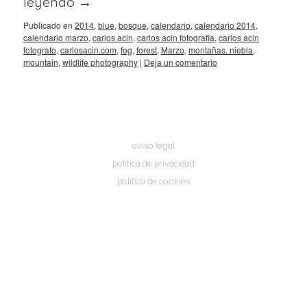
leyendo
→
Publicado en
2014
,
blue
,
bosque
,
calendario
,
calendario 2014
,
calendario marzo
,
carlos acin
,
carlos acin fotografia
,
carlos acin
fotografo
,
carlosacin.com
,
fog
,
forest
,
Marzo
,
montañas. niebla
,
mountain
,
wildlife photography
|
Deja un comentario
aviso legal
política de privacidad
política de cookies