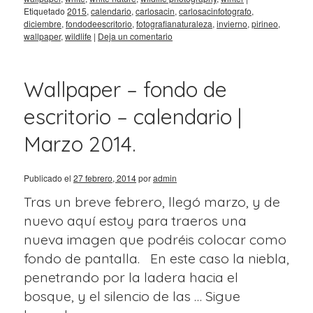
Etiquetado
2015
,
calendario
,
carlosacin
,
carlosacinfotografo
,
diciembre
,
fondodeescritorio
,
fotografianaturaleza
,
invierno
,
pirineo
,
wallpaper
,
wildlife
|
Deja un comentario
Wallpaper – fondo de
escritorio – calendario |
Marzo 2014.
Publicado el
27 febrero, 2014
por
admin
Tras un breve febrero, llegó marzo, y de
nuevo aquí estoy para traeros una
nueva imagen que podréis colocar como
fondo de pantalla. En este caso la niebla,
penetrando por la ladera hacia el
bosque, y el silencio de las …
Sigue