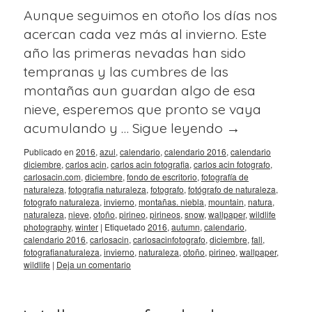
Aunque seguimos en otoño los días nos
acercan cada vez más al invierno. Este
año las primeras nevadas han sido
tempranas y las cumbres de las
montañas aun guardan algo de esa
nieve, esperemos que pronto se vaya
acumulando y …
Sigue leyendo
→
Publicado en
2016
,
azul
,
calendario
,
calendario 2016
,
calendario
diciembre
,
carlos acin
,
carlos acin fotografia
,
carlos acin fotografo
,
carlosacin.com
,
diciembre
,
fondo de escritorio
,
fotografía de
naturaleza
,
fotografia naturaleza
,
fotografo
,
fotógrafo de naturaleza
,
fotografo naturaleza
,
invierno
,
montañas. niebla
,
mountain
,
natura
,
naturaleza
,
nieve
,
otoño
,
pirineo
,
pirineos
,
snow
,
wallpaper
,
wildlife
photography
,
winter
|
Etiquetado
2016
,
autumn
,
calendario
,
calendario 2016
,
carlosacin
,
carlosacinfotografo
,
diciembre
,
fall
,
fotografianaturaleza
,
invierno
,
naturaleza
,
otoño
,
pirineo
,
wallpaper
,
wildlife
|
Deja un comentario