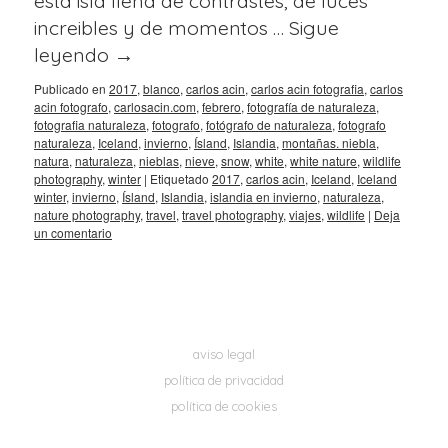
esta isla llena de contrastes, de luces
increibles y de momentos …
Sigue
leyendo
→
Publicado en
2017
,
blanco
,
carlos acin
,
carlos acin fotografia
,
carlos
acin fotografo
,
carlosacin.com
,
febrero
,
fotografía de naturaleza
,
fotografia naturaleza
,
fotografo
,
fotógrafo de naturaleza
,
fotografo
naturaleza
,
Iceland
,
invierno
,
Ísland
,
Islandia
,
montañas. niebla
,
natura
,
naturaleza
,
nieblas
,
nieve
,
snow
,
white
,
white nature
,
wildlife
photography
,
winter
|
Etiquetado
2017
,
carlos acin
,
Iceland
,
Iceland
winter
,
invierno
,
Ísland
,
Islandia
,
islandia en invierno
,
naturaleza
,
nature photography
,
travel
,
travel photography
,
viajes
,
wildlife
|
Deja
un comentario
aviso legal
política de privacidad
política de cookies