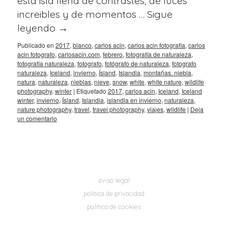
esta isla llena de contrastes, de luces
increibles y de momentos …
Sigue
leyendo
→
Publicado en
2017
,
blanco
,
carlos acin
,
carlos acin fotografia
,
carlos
acin fotografo
,
carlosacin.com
,
febrero
,
fotografía de naturaleza
,
fotografia naturaleza
,
fotografo
,
fotógrafo de naturaleza
,
fotografo
naturaleza
,
Iceland
,
invierno
,
Ísland
,
Islandia
,
montañas. niebla
,
natura
,
naturaleza
,
nieblas
,
nieve
,
snow
,
white
,
white nature
,
wildlife
photography
,
winter
|
Etiquetado
2017
,
carlos acin
,
Iceland
,
Iceland
winter
,
invierno
,
Ísland
,
Islandia
,
islandia en invierno
,
naturaleza
,
nature photography
,
travel
,
travel photography
,
viajes
,
wildlife
|
Deja
un comentario
aviso legal
política de privacidad
política de cookies