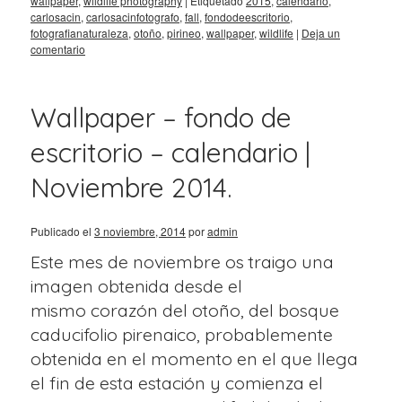
wallpaper
,
wildlife photography
|
Etiquetado
2015
,
calendario
,
carlosacin
,
carlosacinfotografo
,
fall
,
fondodeescritorio
,
fotografianaturaleza
,
otoño
,
pirineo
,
wallpaper
,
wildlife
|
Deja un
comentario
Wallpaper – fondo de
escritorio – calendario |
Noviembre 2014.
Publicado el
3 noviembre, 2014
por
admin
Este mes de noviembre os traigo una
imagen obtenida desde el
mismo corazón del otoño, del bosque
caducifolio pirenaico, probablemente
obtenida en el momento en el que llega
el fin de esta estación y comienza el