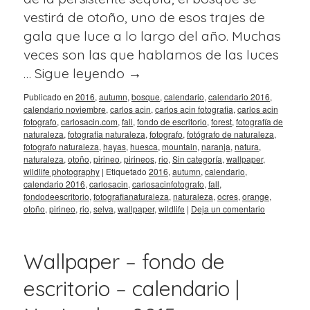
vestirá de otoño, uno de esos trajes de
gala que luce a lo largo del año. Muchas
veces son las que hablamos de las luces
…
Sigue leyendo
→
Publicado en
2016
,
autumn
,
bosque
,
calendario
,
calendario 2016
,
calendario noviembre
,
carlos acin
,
carlos acin fotografia
,
carlos acin
fotografo
,
carlosacin.com
,
fall
,
fondo de escritorio
,
forest
,
fotografía de
naturaleza
,
fotografia naturaleza
,
fotografo
,
fotógrafo de naturaleza
,
fotografo naturaleza
,
hayas
,
huesca
,
mountain
,
naranja
,
natura
,
naturaleza
,
otoño
,
pirineo
,
pirineos
,
rio
,
Sin categoría
,
wallpaper
,
wildlife photography
|
Etiquetado
2016
,
autumn
,
calendario
,
calendario 2016
,
carlosacin
,
carlosacinfotografo
,
fall
,
fondodeescritorio
,
fotografianaturaleza
,
naturaleza
,
ocres
,
orange
,
otoño
,
pirineo
,
rio
,
selva
,
wallpaper
,
wildlife
|
Deja un comentario
Wallpaper – fondo de
escritorio – calendario |