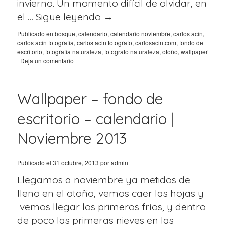
invierno. Un momento difícil de olvidar, en
el …
Sigue leyendo
→
Publicado en
bosque
,
calendario
,
calendario noviembre
,
carlos acin
,
carlos acin fotografia
,
carlos acin fotografo
,
carlosacin.com
,
fondo de
escritorio
,
fotografia naturaleza
,
fotografo naturaleza
,
otoño
,
wallpaper
|
Deja un comentario
Wallpaper – fondo de
escritorio – calendario |
Noviembre 2013
Publicado el
31 octubre, 2013
por
admin
Llegamos a noviembre ya metidos de
lleno en el otoño, vemos caer las hojas y
vemos llegar los primeros fríos, y dentro
de poco las primeras nieves en las