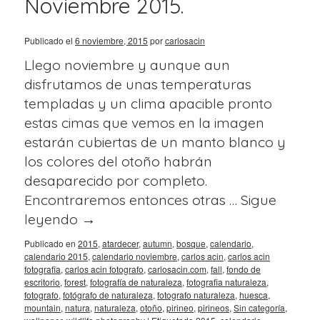
Noviembre 2015.
Publicado el
6 noviembre, 2015
por
carlosacin
Llego noviembre y aunque aun
disfrutamos de unas temperaturas
templadas y un clima apacible pronto
estas cimas que vemos en la imagen
estarán cubiertas de un manto blanco y
los colores del otoño habrán
desaparecido por completo.
Encontraremos entonces otras …
Sigue
leyendo
→
Publicado en
2015
,
atardecer
,
autumn
,
bosque
,
calendario
,
calendario 2015
,
calendario noviembre
,
carlos acin
,
carlos acin
fotografia
,
carlos acin fotografo
,
carlosacin.com
,
fall
,
fondo de
escritorio
,
forest
,
fotografía de naturaleza
,
fotografia naturaleza
,
fotografo
,
fotógrafo de naturaleza
,
fotografo naturaleza
,
huesca
,
mountain
,
natura
,
naturaleza
,
otoño
,
pirineo
,
pirineos
,
Sin categoría
,