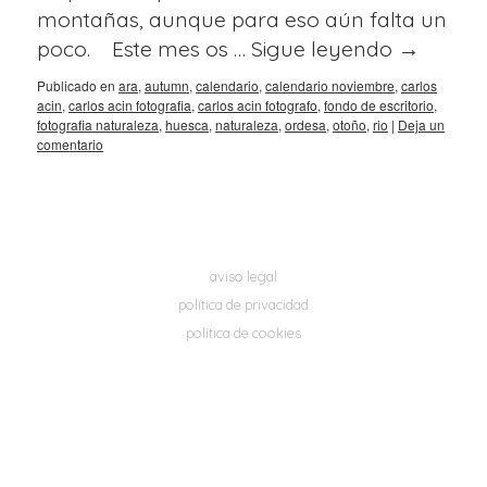
montañas, aunque para eso aún falta un
poco. Este mes os …
Sigue leyendo
→
Publicado en
ara
,
autumn
,
calendario
,
calendario noviembre
,
carlos
acin
,
carlos acin fotografia
,
carlos acin fotografo
,
fondo de escritorio
,
fotografia naturaleza
,
huesca
,
naturaleza
,
ordesa
,
otoño
,
rio
|
Deja un
comentario
aviso legal
política de privacidad
política de cookies