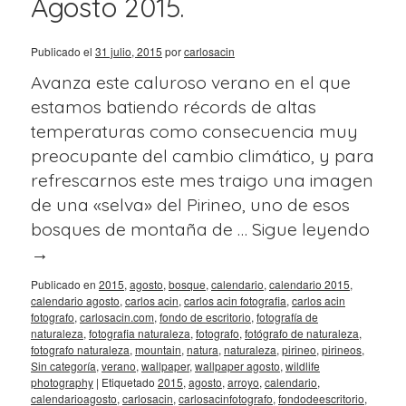
Agosto 2015.
Publicado el
31 julio, 2015
por
carlosacin
Avanza este caluroso verano en el que
estamos batiendo récords de altas
temperaturas como consecuencia muy
preocupante del cambio climático, y para
refrescarnos este mes traigo una imagen
de una «selva» del Pirineo, uno de esos
bosques de montaña de …
Sigue leyendo
→
Publicado en
2015
,
agosto
,
bosque
,
calendario
,
calendario 2015
,
calendario agosto
,
carlos acin
,
carlos acin fotografia
,
carlos acin
fotografo
,
carlosacin.com
,
fondo de escritorio
,
fotografía de
naturaleza
,
fotografia naturaleza
,
fotografo
,
fotógrafo de naturaleza
,
fotografo naturaleza
,
mountain
,
natura
,
naturaleza
,
pirineo
,
pirineos
,
Sin categoría
,
verano
,
wallpaper
,
wallpaper agosto
,
wildlife
photography
|
Etiquetado
2015
,
agosto
,
arroyo
,
calendario
,
calendarioagosto
,
carlosacin
,
carlosacinfotografo
,
fondodeescritorio
,