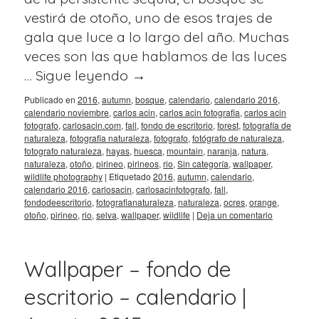
vestirá de otoño, uno de esos trajes de
gala que luce a lo largo del año. Muchas
veces son las que hablamos de las luces
…
Sigue leyendo
→
Publicado en
2016
,
autumn
,
bosque
,
calendario
,
calendario 2016
,
calendario noviembre
,
carlos acin
,
carlos acin fotografia
,
carlos acin
fotografo
,
carlosacin.com
,
fall
,
fondo de escritorio
,
forest
,
fotografía de
naturaleza
,
fotografia naturaleza
,
fotografo
,
fotógrafo de naturaleza
,
fotografo naturaleza
,
hayas
,
huesca
,
mountain
,
naranja
,
natura
,
naturaleza
,
otoño
,
pirineo
,
pirineos
,
rio
,
Sin categoría
,
wallpaper
,
wildlife photography
|
Etiquetado
2016
,
autumn
,
calendario
,
calendario 2016
,
carlosacin
,
carlosacinfotografo
,
fall
,
fondodeescritorio
,
fotografianaturaleza
,
naturaleza
,
ocres
,
orange
,
otoño
,
pirineo
,
rio
,
selva
,
wallpaper
,
wildlife
|
Deja un comentario
Wallpaper – fondo de
escritorio – calendario |