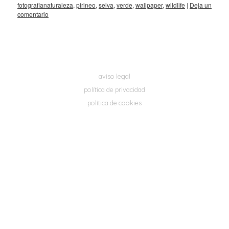
fotografianaturaleza
,
pirineo
,
selva
,
verde
,
wallpaper
,
wildlife
|
Deja un
comentario
aviso legal
política de privacidad
política de cookies