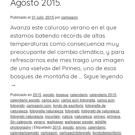
Agosto 2015.
Publicado el
31 julio, 2015
por
carlosacin
Avanza este caluroso verano en el que
estamos batiendo récords de altas
temperaturas como consecuencia muy
preocupante del cambio climático, y para
refrescarnos este mes traigo una imagen
de una «selva» del Pirineo, uno de esos
bosques de montaña de …
Sigue leyendo
→
Publicado en
2015
,
agosto
,
bosque
,
calendario
,
calendario 2015
,
calendario agosto
,
carlos acin
,
carlos acin fotografia
,
carlos acin
fotografo
,
carlosacin.com
,
fondo de escritorio
,
fotografía de
naturaleza
,
fotografia naturaleza
,
fotografo
,
fotógrafo de naturaleza
,
fotografo naturaleza
,
mountain
,
natura
,
naturaleza
,
pirineo
,
pirineos
,
Sin categoría
,
verano
,
wallpaper
,
wallpaper agosto
,
wildlife
photography
|
Etiquetado
2015
,
agosto
,
arroyo
,
calendario
,
calendarioagosto
,
carlosacin
,
carlosacinfotografo
,
fondodeescritorio
,