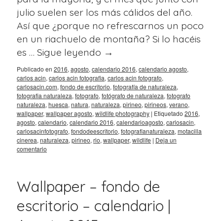
julio suelen ser los más cálidos del año.
Así que ¿porque no refrescarnos un poco
en un riachuelo de montaña? Si lo hacéis
es …
Sigue leyendo
→
Publicado en
2016
,
agosto
,
calendario 2016
,
calendario agosto
,
carlos acin
,
carlos acin fotografia
,
carlos acin fotografo
,
carlosacin.com
,
fondo de escritorio
,
fotografía de naturaleza
,
fotografia naturaleza
,
fotografo
,
fotógrafo de naturaleza
,
fotografo
naturaleza
,
huesca
,
natura
,
naturaleza
,
pirineo
,
pirineos
,
verano
,
wallpaper
,
wallpaper agosto
,
wildlife photography
|
Etiquetado
2016
,
agosto
,
calendario
,
calendario 2016
,
calendarioagosto
,
carlosacin
,
carlosacinfotografo
,
fondodeescritorio
,
fotografianaturaleza
,
motacilla
cinerea
,
naturaleza
,
pirineo
,
rio
,
wallpaper
,
wildlife
|
Deja un
comentario
Wallpaper – fondo de
escritorio – calendario |