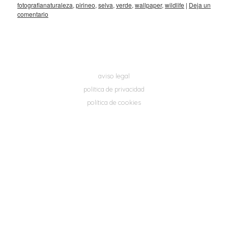
fotografianaturaleza
,
pirineo
,
selva
,
verde
,
wallpaper
,
wildlife
|
Deja un
comentario
aviso legal
política de privacidad
política de cookies