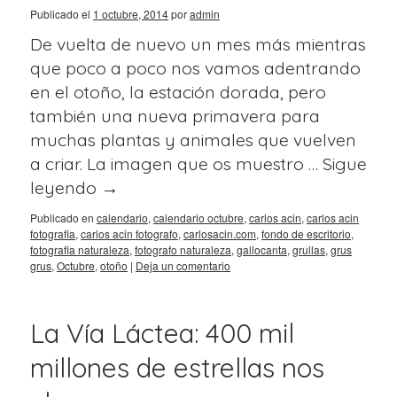
Publicado el
1 octubre, 2014
por
admin
De vuelta de nuevo un mes más mientras
que poco a poco nos vamos adentrando
en el otoño, la estación dorada, pero
también una nueva primavera para
muchas plantas y animales que vuelven
a criar. La imagen que os muestro …
Sigue
leyendo
→
Publicado en
calendario
,
calendario octubre
,
carlos acin
,
carlos acin
fotografia
,
carlos acin fotografo
,
carlosacin.com
,
fondo de escritorio
,
fotografia naturaleza
,
fotografo naturaleza
,
gallocanta
,
grullas
,
grus
grus
,
Octubre
,
otoño
|
Deja un comentario
La Vía Láctea: 400 mil
millones de estrellas nos