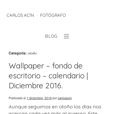
CARLOS ACÍN
FOTÓGRAFO
BLOG
eb
otoño
Categoría:
Wallpaper – fondo de
escritorio – calendario |
Diciembre 2016.
Publicado el
1 diciembre, 2016
por
carlosacin
Aunque seguimos en otoño los días nos
acercan cada vez más al invierno. Este