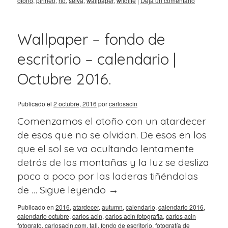
otoño
,
pirineo
,
rio
,
selva
,
wallpaper
,
wildlife
|
Deja un comentario
Wallpaper – fondo de
escritorio – calendario |
Octubre 2016.
Publicado el
2 octubre, 2016
por
carlosacin
Comenzamos el otoño con un atardecer
de esos que no se olvidan. De esos en los
que el sol se va ocultando lentamente
detrás de las montañas y la luz se desliza
poco a poco por las laderas tiñéndolas
de …
Sigue leyendo
→
Publicado en
2016
,
atardecer
,
autumn
,
calendario
,
calendario 2016
,
calendario octubre
,
carlos acin
,
carlos acin fotografia
,
carlos acin
fotografo
,
carlosacin.com
,
fall
,
fondo de escritorio
,
fotografía de