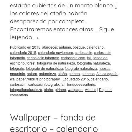
estarán cubiertas de un manto blanco y
los colores del otoño habrán
desaparecido por completo.
Encontraremos entonces otras …
Sigue
leyendo
→
Publicado en
2015
,
atardecer
,
autumn
,
bosque
,
calendario
,
calendario 2015
,
calendario noviembre
,
carlos acin
,
carlos acin
fotografia
,
carlos acin fotografo
,
carlosacin.com
,
fall
,
fondo de
escritorio
,
forest
,
fotografía de naturaleza
,
fotografia naturaleza
,
fotografo
,
fotógrafo de naturaleza
,
fotografo naturaleza
,
huesca
,
mountain
,
natura
,
naturaleza
,
otoño
,
pirineo
,
pirineos
,
Sin categoría
,
wallpaper
,
wildlife photography
|
Etiquetado
2015
,
calendario
,
carlosacin
,
carlosacinfotografo
,
fall
,
fondodeescritorio
,
fotografianaturaleza
,
otoño
,
pirineo
,
wallpaper
,
wildlife
|
Deja un
comentario
Wallpaper – fondo de
escritorio – calendario |