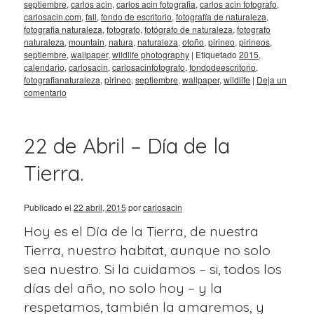
septiembre
,
carlos acin
,
carlos acin fotografia
,
carlos acin fotografo
,
carlosacin.com
,
fall
,
fondo de escritorio
,
fotografía de naturaleza
,
fotografia naturaleza
,
fotografo
,
fotógrafo de naturaleza
,
fotografo
naturaleza
,
mountain
,
natura
,
naturaleza
,
otoño
,
pirineo
,
pirineos
,
septiembre
,
wallpaper
,
wildlife photography
|
Etiquetado
2015
,
calendario
,
carlosacin
,
carlosacinfotografo
,
fondodeescritorio
,
fotografianaturaleza
,
pirineo
,
septiembre
,
wallpaper
,
wildlife
|
Deja un
comentario
22 de Abril – Día de la
Tierra.
Publicado el
22 abril, 2015
por
carlosacin
Hoy es el Día de la Tierra, de nuestra
Tierra, nuestro habitat, aunque no solo
sea nuestro. Si la cuidamos – si, todos los
días del año, no solo hoy – y la
respetamos, también la amaremos, y