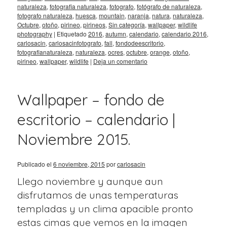
naturaleza
,
fotografia naturaleza
,
fotografo
,
fotógrafo de naturaleza
,
fotografo naturaleza
,
huesca
,
mountain
,
naranja
,
natura
,
naturaleza
,
Octubre
,
otoño
,
pirineo
,
pirineos
,
Sin categoría
,
wallpaper
,
wildlife
photography
|
Etiquetado
2016
,
autumn
,
calendario
,
calendario 2016
,
carlosacin
,
carlosacinfotografo
,
fall
,
fondodeescritorio
,
fotografianaturaleza
,
naturaleza
,
ocres
,
octubre
,
orange
,
otoño
,
pirineo
,
wallpaper
,
wildlife
|
Deja un comentario
Wallpaper – fondo de
escritorio – calendario |
Noviembre 2015.
Publicado el
6 noviembre, 2015
por
carlosacin
Llego noviembre y aunque aun
disfrutamos de unas temperaturas
templadas y un clima apacible pronto
estas cimas que vemos en la imagen