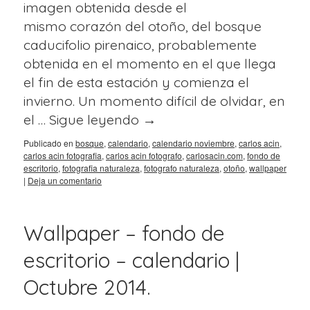
imagen obtenida desde el
mismo corazón del otoño, del bosque
caducifolio pirenaico, probablemente
obtenida en el momento en el que llega
el fin de esta estación y comienza el
invierno. Un momento difícil de olvidar, en
el …
Sigue leyendo
→
Publicado en
bosque
,
calendario
,
calendario noviembre
,
carlos acin
,
carlos acin fotografia
,
carlos acin fotografo
,
carlosacin.com
,
fondo de
escritorio
,
fotografia naturaleza
,
fotografo naturaleza
,
otoño
,
wallpaper
|
Deja un comentario
Wallpaper – fondo de
escritorio – calendario |
Octubre 2014.