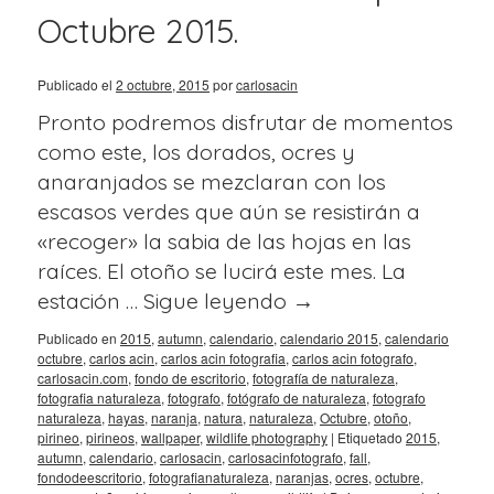
Octubre 2015.
Publicado el
2 octubre, 2015
por
carlosacin
Pronto podremos disfrutar de momentos
como este, los dorados, ocres y
anaranjados se mezclaran con los
escasos verdes que aún se resistirán a
«recoger» la sabia de las hojas en las
raíces. El otoño se lucirá este mes. La
estación …
Sigue leyendo
→
Publicado en
2015
,
autumn
,
calendario
,
calendario 2015
,
calendario
octubre
,
carlos acin
,
carlos acin fotografia
,
carlos acin fotografo
,
carlosacin.com
,
fondo de escritorio
,
fotografía de naturaleza
,
fotografia naturaleza
,
fotografo
,
fotógrafo de naturaleza
,
fotografo
naturaleza
,
hayas
,
naranja
,
natura
,
naturaleza
,
Octubre
,
otoño
,
pirineo
,
pirineos
,
wallpaper
,
wildlife photography
|
Etiquetado
2015
,
autumn
,
calendario
,
carlosacin
,
carlosacinfotografo
,
fall
,
fondodeescritorio
,
fotografianaturaleza
,
naranjas
,
ocres
,
octubre
,