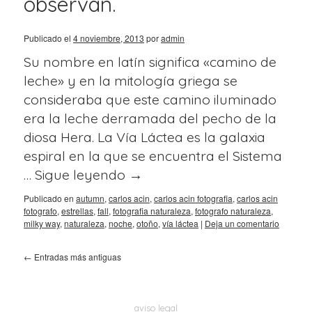
observan.
Publicado el
4 noviembre, 2013
por
admin
Su nombre en latín significa «camino de
leche» y en la mitología griega se
consideraba que este camino iluminado
era la leche derramada del pecho de la
diosa Hera. La Vía Láctea es la galaxia
espiral en la que se encuentra el Sistema
…
Sigue leyendo
→
Publicado en
autumn
,
carlos acin
,
carlos acin fotografia
,
carlos acin
fotografo
,
estrellas
,
fall
,
fotografia naturaleza
,
fotografo naturaleza
,
milky way
,
naturaleza
,
noche
,
otoño
,
vía láctea
|
Deja un comentario
←
Entradas más antiguas
aviso legal