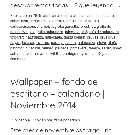
descubriremos todas …
Sigue leyendo
→
Publicado en
2015
,
abril
,
amanecer
,
atardecer
,
autumn
,
bosque
,
carlos acin
,
carlos acin fotografia
,
carlos acin fotografo
,
carlosacin.com
,
chamois
,
egretta garcetta
,
forest
,
fotografía de
naturaleza
,
fotografia naturaleza
,
fotografo
,
fotógrafo de naturaleza
,
fotografo naturaleza
,
gallocanta
,
garza comun
,
grullas
,
grus grus
,
hayas
,
huesca
,
invierno
,
naranja
,
natura
,
naturaleza
,
nieve
,
otoño
,
patrimonio natural
,
pirineo
,
pirineos
,
primavera
,
rebeco
,
sarrio
,
snow
,
sol
,
valle
,
verano
,
white
,
wildlife photography
,
winter
|
Deja un
comentario
Wallpaper – fondo de
escritorio – calendario |
Noviembre 2014.
ente
Publicado el
3 noviembre, 2014
por
admin
Este mes de noviembre os traigo una