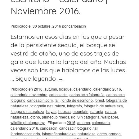
Noviembre 2016.
Publicado el
30 octubre, 2016
por
carlosacin
Estamos en esos días en los que a pesar
de la persistente sequía, el bosque se
vestirá de otoño, uno de esos trajes de
gala que luce a lo largo del año. Muchas
veces son las que hablamos de las luces
…
Sigue leyendo
→
Publicado en
2016
,
autumn
,
bosque
,
calendario
,
calendario 2016
,
calendario noviembre
,
carlos acin
,
carlos acin fotografia
,
carlos acin
fotografo
,
carlosacin.com
,
fall
,
fondo de escritorio
,
forest
,
fotografía de
naturaleza
,
fotografia naturaleza
,
fotografo
,
fotógrafo de naturaleza
,
fotografo naturaleza
,
hayas
,
huesca
,
mountain
,
naranja
,
natura
,
naturaleza
,
otoño
,
pirineo
,
pirineos
,
rio
,
Sin categoría
,
wallpaper
,
wildlife photography
|
Etiquetado
2016
,
autumn
,
calendario
,
calendario 2016
,
carlosacin
,
carlosacinfotografo
,
fall
,
fondodeescritorio
,
fotografianaturaleza
,
naturaleza
,
ocres
,
orange
,