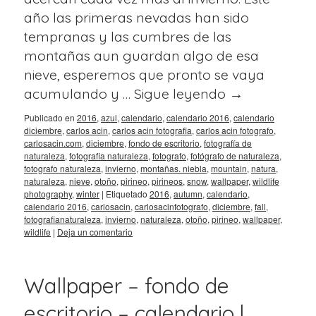
año las primeras nevadas han sido
tempranas y las cumbres de las
montañas aun guardan algo de esa
nieve, esperemos que pronto se vaya
acumulando y …
Sigue leyendo
→
Publicado en
2016
,
azul
,
calendario
,
calendario 2016
,
calendario
diciembre
,
carlos acin
,
carlos acin fotografia
,
carlos acin fotografo
,
carlosacin.com
,
diciembre
,
fondo de escritorio
,
fotografía de
naturaleza
,
fotografia naturaleza
,
fotografo
,
fotógrafo de naturaleza
,
fotografo naturaleza
,
invierno
,
montañas. niebla
,
mountain
,
natura
,
naturaleza
,
nieve
,
otoño
,
pirineo
,
pirineos
,
snow
,
wallpaper
,
wildlife
photography
,
winter
|
Etiquetado
2016
,
autumn
,
calendario
,
calendario 2016
,
carlosacin
,
carlosacinfotografo
,
diciembre
,
fall
,
fotografianaturaleza
,
invierno
,
naturaleza
,
otoño
,
pirineo
,
wallpaper
,
wildlife
|
Deja un comentario
Wallpaper – fondo de
escritorio – calendario |