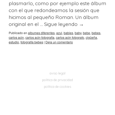
plasmarlo, como por ejemplo este álbum
con el que redondeamos la sesión que
hicimos al pequeño Roman. Un álbum
original en el …
Sigue leyendo
→
Publicado en
albumes diferentes
,
azul
,
babies
,
baby
,
bebe
,
bebes
,
carlos acin
,
carlos acin fotografia
,
carlos acin fotografo
,
cigüeña
,
estudio
,
fotografía bebes
|
Deja un comentario
aviso legal
política de privacidad
política de cookies