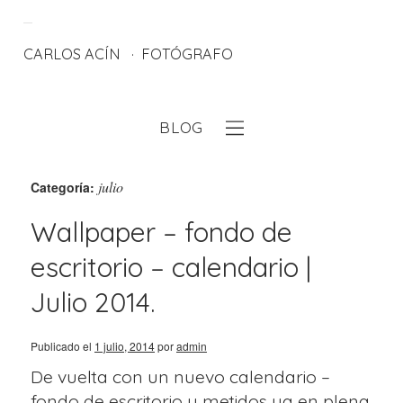
CARLOS ACÍN
FOTÓGRAFO
BLOG
eb
julio
Categoría:
Wallpaper – fondo de
escritorio – calendario |
Julio 2014.
Publicado el
1 julio, 2014
por
admin
De vuelta con un nuevo calendario –
fondo de escritorio y metidos ya en plena