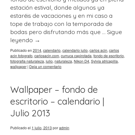
estación estival, donde algunos ya
estaréis de vacaciones y en mi caso a
tope de trabajo con la temporada de
bodas pero disfrutando más que …
Sigue
leyendo
→
Publicado en
2014
,
calendario
,
calendario julio
,
carlos acin
,
carlos
acin fotografo
,
carlosacin.com
,
curruca capirotada
,
fondo de escritorio
,
fotografia naturaleza
,
julio
,
naturaleza
,
Nikon D4
,
Sylvia atricapilla
,
wallpaper
|
Deja un comentario
Wallpaper – fondo de
escritorio – calendario |
Julio 2013
Publicado el
1 julio, 2013
por
admin