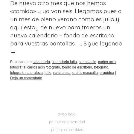
De nuevo otro mes que nos hemos
«comido» y ya van seis. Llegamos pues a
un mes de pleno verano como es julio y
aquí estoy de nuevo para traeros un
nuevo calendario – fondo de escritorio
para vuestras pantallas. …
Sigue leyendo
→
Publicado en
calendario
,
calendario julio
,
carlos acin
,
carlos acin
fotografia
,
carlos acin fotografo
,
fondo de escritorio
,
fotografo
,
fotografo naturaleza
,
julio
,
naturaleza
,
orchis masculla
,
orquídea
|
Deja un comentario
aviso legal
política de privacidad
política de cookies