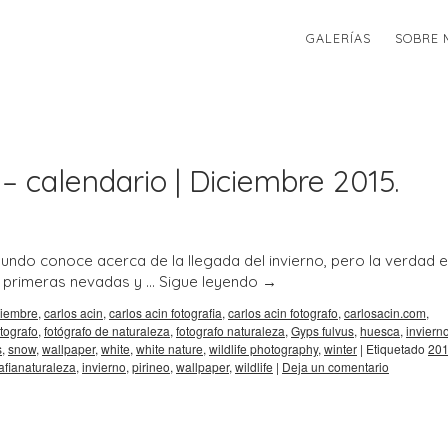
GALERÍAS
SOBRE 
– calendario | Diciembre 2015.
undo conoce acerca de la llegada del invierno, pero la verdad 
s primeras nevadas y …
Sigue leyendo
→
ciembre
,
carlos acin
,
carlos acin fotografia
,
carlos acin fotografo
,
carlosacin.com
,
otografo
,
fotógrafo de naturaleza
,
fotografo naturaleza
,
Gyps fulvus
,
huesca
,
inviern
s
,
snow
,
wallpaper
,
white
,
white nature
,
wildlife photography
,
winter
|
Etiquetado
20
afianaturaleza
,
invierno
,
pirineo
,
wallpaper
,
wildlife
|
Deja un comentario