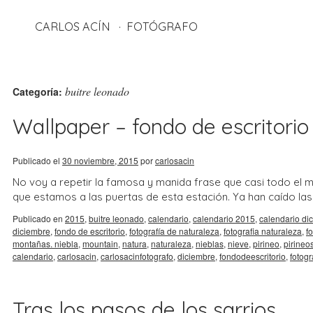
CARLOS ACÍN
FOTÓGRAFO
buitre leonado
Categoría:
Wallpaper – fondo de escritorio 
Publicado el
30 noviembre, 2015
por
carlosacin
No voy a repetir la famosa y manida frase que casi todo el m
que estamos a las puertas de esta estación. Ya han caído la
Publicado en
2015
,
buitre leonado
,
calendario
,
calendario 2015
,
calendario di
diciembre
,
fondo de escritorio
,
fotografía de naturaleza
,
fotografia naturaleza
,
f
montañas. niebla
,
mountain
,
natura
,
naturaleza
,
nieblas
,
nieve
,
pirineo
,
pirineo
calendario
,
carlosacin
,
carlosacinfotografo
,
diciembre
,
fondodeescritorio
,
fotogr
Tras los pasos de los sarrios.