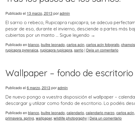
Publicado el
13 marzo, 2013
por
admin
El sarrio o rebeco, Rupicapra rupicapra, se adecua perfecta
pesar de eso, durante el invierno, desciende a partes más b
cubiertas por un manto …
Sigue leyendo
→
Publicado en
blanco
,
buitre leonado
,
carlos acin
,
carlos acin fotografo
,
chamois
rupicapra pyrenaica
,
rupicapra rupicapra
,
sarrio
|
Deja un comentario
Wallpaper – fondo de escritorio
Publicado el
6 marzo, 2013
por
admin
De nuevo pongo a vuestra disposición el wallpaper – calenda
descargar y utilizar como fondo de escritorio. Lo podéis de
Publicado en
blanco
,
buitre leonado
,
calendario
,
calendario marzo
,
carlos acin
primavera. spring
,
wallpaper
,
wildlife photography
|
Deja un comentario