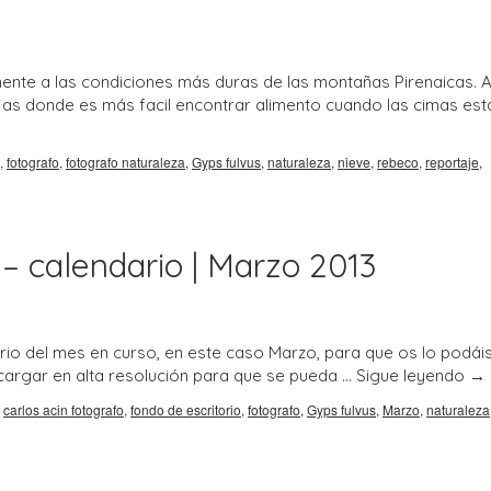
mente a las condiciones más duras de las montañas Pirenaicas. 
ajas donde es más facil encontrar alimento cuando las cimas est
,
fotografo
,
fotografo naturaleza
,
Gyps fulvus
,
naturaleza
,
nieve
,
rebeco
,
reportaje
,
 – calendario | Marzo 2013
rio del mes en curso, en este caso Marzo, para que os lo podái
scargar en alta resolución para que se pueda …
Sigue leyendo
→
,
carlos acin fotografo
,
fondo de escritorio
,
fotografo
,
Gyps fulvus
,
Marzo
,
naturaleza