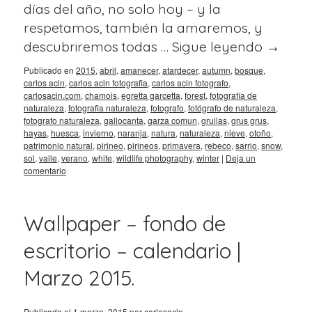
días del año, no solo hoy – y la
respetamos, también la amaremos, y
descubriremos todas …
Sigue leyendo
→
Publicado en
2015
,
abril
,
amanecer
,
atardecer
,
autumn
,
bosque
,
carlos acin
,
carlos acin fotografia
,
carlos acin fotografo
,
carlosacin.com
,
chamois
,
egretta garcetta
,
forest
,
fotografía de
naturaleza
,
fotografia naturaleza
,
fotografo
,
fotógrafo de naturaleza
,
fotografo naturaleza
,
gallocanta
,
garza comun
,
grullas
,
grus grus
,
hayas
,
huesca
,
invierno
,
naranja
,
natura
,
naturaleza
,
nieve
,
otoño
,
patrimonio natural
,
pirineo
,
pirineos
,
primavera
,
rebeco
,
sarrio
,
snow
,
sol
,
valle
,
verano
,
white
,
wildlife photography
,
winter
|
Deja un
comentario
Wallpaper – fondo de
escritorio – calendario |
Marzo 2015.
Publicado el
1 marzo, 2015
por
carlosacin