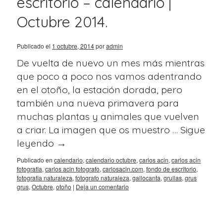
escritorio – calendario |
Octubre 2014.
Publicado el
1 octubre, 2014
por
admin
De vuelta de nuevo un mes más mientras
que poco a poco nos vamos adentrando
en el otoño, la estación dorada, pero
también una nueva primavera para
muchas plantas y animales que vuelven
a criar. La imagen que os muestro …
Sigue
leyendo
→
Publicado en
calendario
,
calendario octubre
,
carlos acin
,
carlos acin
fotografia
,
carlos acin fotografo
,
carlosacin.com
,
fondo de escritorio
,
fotografia naturaleza
,
fotografo naturaleza
,
gallocanta
,
grullas
,
grus
grus
,
Octubre
,
otoño
|
Deja un comentario