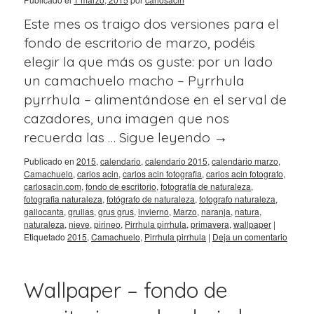
Este mes os traigo dos versiones para el
fondo de escritorio de marzo, podéis
elegir la que más os guste: por un lado
un camachuelo macho – Pyrrhula
pyrrhula – alimentándose en el serval de
cazadores, una imagen que nos
recuerda las …
Sigue leyendo
→
Publicado en
2015
,
calendario
,
calendario 2015
,
calendario marzo
,
Camachuelo
,
carlos acin
,
carlos acin fotografia
,
carlos acin fotografo
,
carlosacin.com
,
fondo de escritorio
,
fotografía de naturaleza
,
fotografia naturaleza
,
fotógrafo de naturaleza
,
fotografo naturaleza
,
gallocanta
,
grullas
,
grus grus
,
invierno
,
Marzo
,
naranja
,
natura
,
naturaleza
,
nieve
,
pirineo
,
Pirrhula pirrhula
,
primavera
,
wallpaper
|
Etiquetado
2015
,
Camachuelo
,
Pirrhula pirrhula
|
Deja un comentario
Wallpaper – fondo de