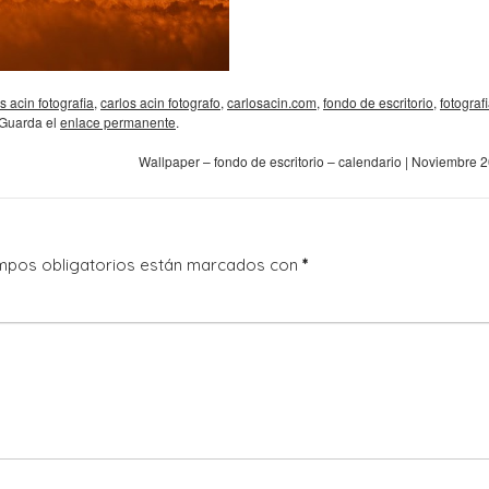
s acin fotografia
,
carlos acin fotografo
,
carlosacin.com
,
fondo de escritorio
,
fotograf
 Guarda el
enlace permanente
.
Wallpaper – fondo de escritorio – calendario | Noviembre 
mpos obligatorios están marcados con
*