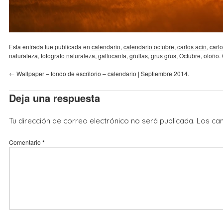
Esta entrada fue publicada en
calendario
,
calendario octubre
,
carlos acin
,
carlo
naturaleza
,
fotografo naturaleza
,
gallocanta
,
grullas
,
grus grus
,
Octubre
,
otoño
.
←
Wallpaper – fondo de escritorio – calendario | Septiembre 2014.
Deja una respuesta
Tu dirección de correo electrónico no será publicada.
Los ca
Comentario
*