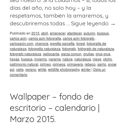
días del año, no solo hoy – y la
respetamos, también la amaremos, y
descubriremos todas …
Sigue leyendo
→
Publicado en
2015
,
abril
,
amanecer
,
atardecer
,
autumn
,
bosque
,
carlos acin
,
carlos acin fotografia
,
carlos acin fotografo
,
carlosacin.com
,
chamois
,
egretta garcetta
,
forest
,
fotografía de
naturaleza
,
fotografia naturaleza
,
fotografo
,
fotógrafo de naturaleza
,
fotografo naturaleza
,
gallocanta
,
garza comun
,
grullas
,
grus grus
,
hayas
,
huesca
,
invierno
,
naranja
,
natura
,
naturaleza
,
nieve
,
otoño
,
patrimonio natural
,
pirineo
,
pirineos
,
primavera
,
rebeco
,
sarrio
,
snow
,
sol
,
valle
,
verano
,
white
,
wildlife photography
,
winter
|
Deja un
comentario
Wallpaper – fondo de
escritorio – calendario |
Marzo 2015.