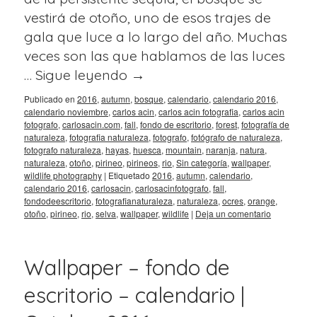
vestirá de otoño, uno de esos trajes de
gala que luce a lo largo del año. Muchas
veces son las que hablamos de las luces
…
Sigue leyendo
→
Publicado en
2016
,
autumn
,
bosque
,
calendario
,
calendario 2016
,
calendario noviembre
,
carlos acin
,
carlos acin fotografia
,
carlos acin
fotografo
,
carlosacin.com
,
fall
,
fondo de escritorio
,
forest
,
fotografía de
naturaleza
,
fotografia naturaleza
,
fotografo
,
fotógrafo de naturaleza
,
fotografo naturaleza
,
hayas
,
huesca
,
mountain
,
naranja
,
natura
,
naturaleza
,
otoño
,
pirineo
,
pirineos
,
rio
,
Sin categoría
,
wallpaper
,
wildlife photography
|
Etiquetado
2016
,
autumn
,
calendario
,
calendario 2016
,
carlosacin
,
carlosacinfotografo
,
fall
,
fondodeescritorio
,
fotografianaturaleza
,
naturaleza
,
ocres
,
orange
,
otoño
,
pirineo
,
rio
,
selva
,
wallpaper
,
wildlife
|
Deja un comentario
Wallpaper – fondo de
escritorio – calendario |