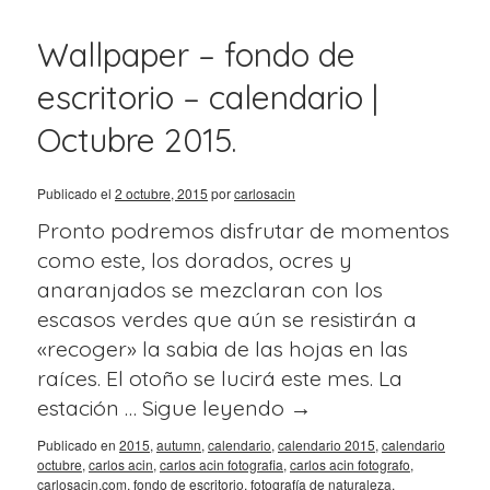
Wallpaper – fondo de
escritorio – calendario |
Octubre 2015.
Publicado el
2 octubre, 2015
por
carlosacin
Pronto podremos disfrutar de momentos
como este, los dorados, ocres y
anaranjados se mezclaran con los
escasos verdes que aún se resistirán a
«recoger» la sabia de las hojas en las
raíces. El otoño se lucirá este mes. La
estación …
Sigue leyendo
→
Publicado en
2015
,
autumn
,
calendario
,
calendario 2015
,
calendario
octubre
,
carlos acin
,
carlos acin fotografia
,
carlos acin fotografo
,
carlosacin.com
,
fondo de escritorio
,
fotografía de naturaleza
,