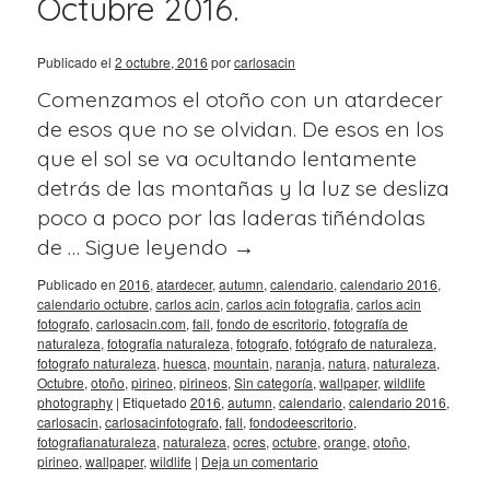
Octubre 2016.
Publicado el
2 octubre, 2016
por
carlosacin
Comenzamos el otoño con un atardecer
de esos que no se olvidan. De esos en los
que el sol se va ocultando lentamente
detrás de las montañas y la luz se desliza
poco a poco por las laderas tiñéndolas
de …
Sigue leyendo
→
Publicado en
2016
,
atardecer
,
autumn
,
calendario
,
calendario 2016
,
calendario octubre
,
carlos acin
,
carlos acin fotografia
,
carlos acin
fotografo
,
carlosacin.com
,
fall
,
fondo de escritorio
,
fotografía de
naturaleza
,
fotografia naturaleza
,
fotografo
,
fotógrafo de naturaleza
,
fotografo naturaleza
,
huesca
,
mountain
,
naranja
,
natura
,
naturaleza
,
Octubre
,
otoño
,
pirineo
,
pirineos
,
Sin categoría
,
wallpaper
,
wildlife
photography
|
Etiquetado
2016
,
autumn
,
calendario
,
calendario 2016
,
carlosacin
,
carlosacinfotografo
,
fall
,
fondodeescritorio
,
fotografianaturaleza
,
naturaleza
,
ocres
,
octubre
,
orange
,
otoño
,
pirineo
,
wallpaper
,
wildlife
|
Deja un comentario