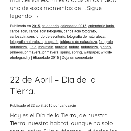
uno de esos momentos de …
Sigue
leyendo
→
Publicado en
2015
,
calendario
,
calendario 2015
,
calendario junio
,
carlos acin
,
carlos acin fotografia
,
carlos acin fotografo
,
carlosacin.com
,
fondo de escritorio
,
fotografía de naturaleza
,
fotografia naturaleza
,
fotografo
,
fotógrafo de naturaleza
,
fotografo
naturaleza
,
junio
,
mountain
,
naranja
,
natura
,
naturaleza
,
pirineo
,
pirineos
,
primavera
,
primavera. spring
,
spring
,
wallpaper
,
wildlife
photography
|
Etiquetado
2015
|
Deja un comentario
22 de Abril – Día de la
Tierra.
Publicado el
22 abril, 2015
por
carlosacin
Hoy es el Día de la Tierra, de nuestra
Tierra, nuestro habitat, aunque no solo
sea nuestro. Si la cuidamos – si, todos los