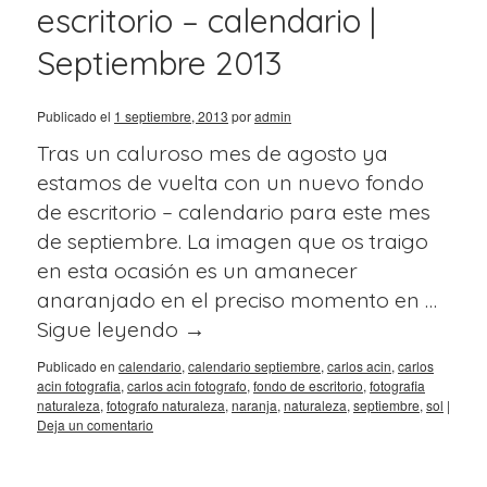
escritorio – calendario |
Septiembre 2013
Publicado el
1 septiembre, 2013
por
admin
Tras un caluroso mes de agosto ya
estamos de vuelta con un nuevo fondo
de escritorio – calendario para este mes
de septiembre. La imagen que os traigo
en esta ocasión es un amanecer
anaranjado en el preciso momento en …
Sigue leyendo
→
Publicado en
calendario
,
calendario septiembre
,
carlos acin
,
carlos
acin fotografia
,
carlos acin fotografo
,
fondo de escritorio
,
fotografia
naturaleza
,
fotografo naturaleza
,
naranja
,
naturaleza
,
septiembre
,
sol
|
Deja un comentario