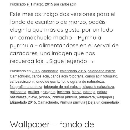
Publicado el
1 marzo, 2015
por
carlosacin
Este mes os traigo dos versiones para el
fondo de escritorio de marzo, podéis
elegir la que más os guste: por un lado
un camachuelo macho – Pyrrhula
pyrrhula – alimentándose en el serval de
cazadores, una imagen que nos
recuerda las …
Sigue leyendo
→
Publicado en
2015
,
calendario
,
calendario 2015
,
calendario marzo
,
Camachuelo
,
carlos acin
,
carlos acin fotografia
,
carlos acin fotografo
,
carlosacin.com
,
fondo de escritorio
,
fotografía de naturaleza
,
fotografia naturaleza
,
fotógrafo de naturaleza
,
fotografo naturaleza
,
gallocanta
,
grullas
,
grus grus
,
invierno
,
Marzo
,
naranja
,
natura
,
naturaleza
,
nieve
,
pirineo
,
Pirrhula pirrhula
,
primavera
,
wallpaper
|
Etiquetado
2015
,
Camachuelo
,
Pirrhula pirrhula
|
Deja un comentario
Wallpaper – fondo de