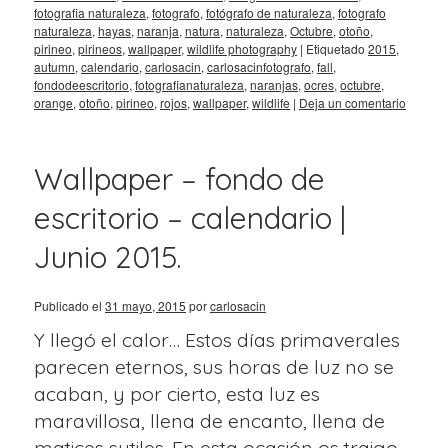
fotografia naturaleza
,
fotografo
,
fotógrafo de naturaleza
,
fotografo
naturaleza
,
hayas
,
naranja
,
natura
,
naturaleza
,
Octubre
,
otoño
,
pirineo
,
pirineos
,
wallpaper
,
wildlife photography
|
Etiquetado
2015
,
autumn
,
calendario
,
carlosacin
,
carlosacinfotografo
,
fall
,
fondodeescritorio
,
fotografianaturaleza
,
naranjas
,
ocres
,
octubre
,
orange
,
otoño
,
pirineo
,
rojos
,
wallpaper
,
wildlife
|
Deja un comentario
Wallpaper – fondo de
escritorio – calendario |
Junio 2015.
Publicado el
31 mayo, 2015
por
carlosacin
Y llegó el calor… Estos días primaverales
parecen eternos, sus horas de luz no se
acaban, y por cierto, esta luz es
maravillosa, llena de encanto, llena de
matices sutiles. En esta ocasión os traigo