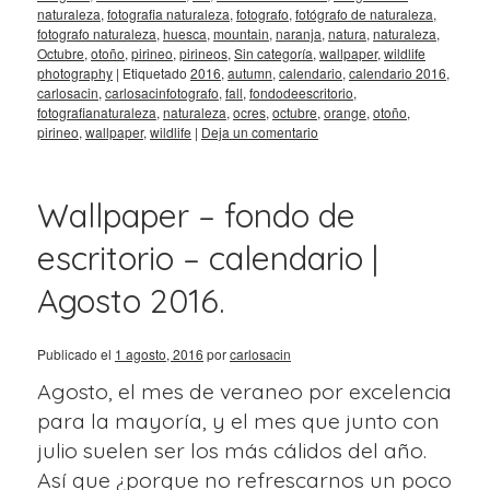
naturaleza
,
fotografia naturaleza
,
fotografo
,
fotógrafo de naturaleza
,
fotografo naturaleza
,
huesca
,
mountain
,
naranja
,
natura
,
naturaleza
,
Octubre
,
otoño
,
pirineo
,
pirineos
,
Sin categoría
,
wallpaper
,
wildlife
photography
|
Etiquetado
2016
,
autumn
,
calendario
,
calendario 2016
,
carlosacin
,
carlosacinfotografo
,
fall
,
fondodeescritorio
,
fotografianaturaleza
,
naturaleza
,
ocres
,
octubre
,
orange
,
otoño
,
pirineo
,
wallpaper
,
wildlife
|
Deja un comentario
Wallpaper – fondo de
escritorio – calendario |
Agosto 2016.
Publicado el
1 agosto, 2016
por
carlosacin
Agosto, el mes de veraneo por excelencia
para la mayoría, y el mes que junto con
julio suelen ser los más cálidos del año.
Así que ¿porque no refrescarnos un poco