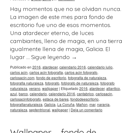
Hay momentos que no se olvidan nunca.
La imagen de este mes para fondo de
escritorio fue uno de esos momentos.
Una atardecer eterno, de luces
cambiantes, lleno de magia, en una tierra
igualmente llena de magia, Galicia. El
lugar …
Sigue leyendo
→
Publicado en
2016
,
atardecer
,
calendario 2016
,
calendario julio
,
carlos acin
,
carlos acin fotografia
,
carlos acin fotografo
,
carlosacin.com
,
fondo de escritorio
,
fotografía de naturaleza
,
fotografia naturaleza
,
fotografo
,
fotógrafo de naturaleza
,
fotografo
naturaleza
,
verano
,
wallpaper
|
Etiquetado
2016
,
atardecer
,
atlantico
,
azul
,
barco
,
calendario
,
calendario 2016
,
cantabrico
,
carlosacin
,
carlosacinfotografo
,
estaca de bares
,
fondodeescritorio
,
fotografianaturaleza
,
Galicia
,
La Coruña
,
Mañon
,
mar
,
naranja
,
naturaleza
,
septentrional
,
wallpaper
|
Deja un comentario
Wallpaper – fondo de