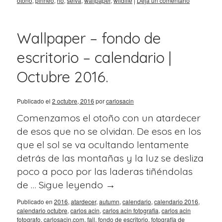
otoño
,
pirineo
,
rio
,
selva
,
wallpaper
,
wildlife
|
Deja un comentario
Wallpaper – fondo de
escritorio – calendario |
Octubre 2016.
Publicado el
2 octubre, 2016
por
carlosacin
Comenzamos el otoño con un atardecer
de esos que no se olvidan. De esos en los
que el sol se va ocultando lentamente
detrás de las montañas y la luz se desliza
poco a poco por las laderas tiñéndolas
de …
Sigue leyendo
→
Publicado en
2016
,
atardecer
,
autumn
,
calendario
,
calendario 2016
,
calendario octubre
,
carlos acin
,
carlos acin fotografia
,
carlos acin
fotografo
,
carlosacin.com
,
fall
,
fondo de escritorio
,
fotografía de