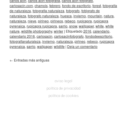
carlos acin
,
carlos acin fotografia
,
carlos acin fotografo
,
carlosacin.com
,
chamois
,
febrero
,
fondo de escritorio
,
forest
,
fotografía
de naturaleza
,
fotografia naturaleza
,
fotografo
,
fotógrafo de
naturaleza
,
fotografo naturaleza
,
huesca
,
invierno
,
mountain
,
natura
,
naturaleza
,
nieve
,
pirineo
,
pirineos
,
rebeco
,
rupicapra
,
rupicapra
pyrenaica
,
rupicapra rupicapra
,
sarrio
,
snow
,
wallpaper
,
white
,
white
nature
,
wildlife photography
,
winter
|
Etiquetado
2016
,
calendario
,
calendario 2016
,
carlosacin
,
carlosacinfotografo
,
fondodeescritorio
,
fotografianaturaleza
,
invierno
,
naturaleza
,
pirineo
,
rebeco
,
rupicapra
pyrenaica
,
sarrio
,
wallpaper
,
wildlife
|
Deja un comentario
←
Entradas más antiguas
aviso legal
política de privacidad
política de cookies