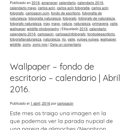
Publicado en
2016
,
amanecer
,
calendario
,
calendario 2016
,
calendario mayo
,
carlos acin
,
carlos acin fotografia
,
carlos acin
fotografo
,
carlosacin.com
,
fondo de escritorio
,
fotografía de
naturaleza
,
fotografia naturaleza
,
fotografo
,
fotógrafo de naturaleza
,
fotografo naturaleza
,
may
,
mayo
,
natura
,
naturaleza
,
primavera
,
valle
,
wallpaper
,
wildlife photography
|
Etiquetado
2016
,
calendario
,
calendario 2016
,
carlosacin
,
carlosacinfotografo
,
fondodeescritorio
,
fotografianaturaleza
,
naturaleza
,
rio
,
valle
,
vulpes vulpes
,
wallpaper
,
wildlife
,
zorro
,
zorro rojo
|
Deja un comentario
Wallpaper – fondo de
escritorio – calendario | Abril
2016.
Publicado el
1 abril, 2016
por
carlosacin
ente
Este mes os traigo una imagen en la
que podemos ver la parada nupcial de
una pareja de alimoches (Neophron