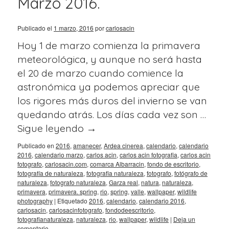
Marzo 2016.
Publicado el
1 marzo, 2016
por
carlosacin
Hoy 1 de marzo comienza la primavera
meteorológica, y aunque no será hasta
el 20 de marzo cuando comience la
astronómica ya podemos apreciar que
los rigores más duros del invierno se van
quedando atrás. Los días cada vez son …
Sigue leyendo
→
Publicado en
2016
,
amanecer
,
Ardea cinerea
,
calendario
,
calendario
2016
,
calendario marzo
,
carlos acin
,
carlos acin fotografia
,
carlos acin
fotografo
,
carlosacin.com
,
comarca Albarracin
,
fondo de escritorio
,
fotografía de naturaleza
,
fotografia naturaleza
,
fotografo
,
fotógrafo de
naturaleza
,
fotografo naturaleza
,
Garza real
,
natura
,
naturaleza
,
primavera
,
primavera. spring
,
rio
,
spring
,
valle
,
wallpaper
,
wildlife
photography
|
Etiquetado
2016
,
calendario
,
calendario 2016
,
carlosacin
,
carlosacinfotografo
,
fondodeescritorio
,
fotografianaturaleza
,
naturaleza
,
rio
,
wallpaper
,
wildlife
|
Deja un
comentario