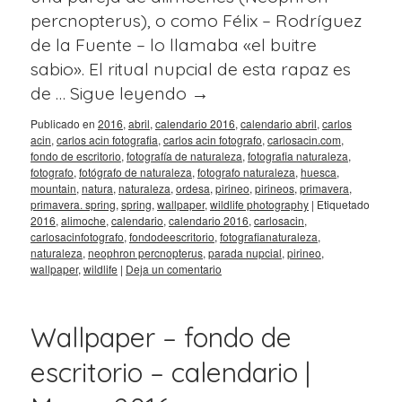
percnopterus), o como Félix – Rodríguez
de la Fuente – lo llamaba «el buitre
sabio». El ritual nupcial de esta rapaz es
de …
Sigue leyendo
→
Publicado en
2016
,
abril
,
calendario 2016
,
calendario abril
,
carlos
acin
,
carlos acin fotografia
,
carlos acin fotografo
,
carlosacin.com
,
fondo de escritorio
,
fotografía de naturaleza
,
fotografia naturaleza
,
fotografo
,
fotógrafo de naturaleza
,
fotografo naturaleza
,
huesca
,
mountain
,
natura
,
naturaleza
,
ordesa
,
pirineo
,
pirineos
,
primavera
,
primavera. spring
,
spring
,
wallpaper
,
wildlife photography
|
Etiquetado
2016
,
alimoche
,
calendario
,
calendario 2016
,
carlosacin
,
carlosacinfotografo
,
fondodeescritorio
,
fotografianaturaleza
,
naturaleza
,
neophron percnopterus
,
parada nupcial
,
pirineo
,
wallpaper
,
wildlife
|
Deja un comentario
Wallpaper – fondo de
escritorio – calendario |