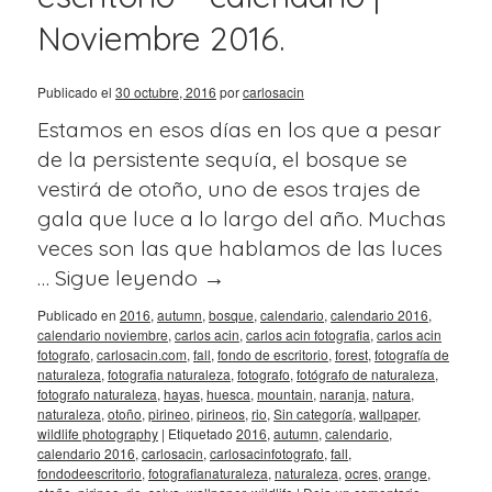
Noviembre 2016.
Publicado el
30 octubre, 2016
por
carlosacin
Estamos en esos días en los que a pesar
de la persistente sequía, el bosque se
vestirá de otoño, uno de esos trajes de
gala que luce a lo largo del año. Muchas
veces son las que hablamos de las luces
…
Sigue leyendo
→
Publicado en
2016
,
autumn
,
bosque
,
calendario
,
calendario 2016
,
calendario noviembre
,
carlos acin
,
carlos acin fotografia
,
carlos acin
fotografo
,
carlosacin.com
,
fall
,
fondo de escritorio
,
forest
,
fotografía de
naturaleza
,
fotografia naturaleza
,
fotografo
,
fotógrafo de naturaleza
,
fotografo naturaleza
,
hayas
,
huesca
,
mountain
,
naranja
,
natura
,
naturaleza
,
otoño
,
pirineo
,
pirineos
,
rio
,
Sin categoría
,
wallpaper
,
wildlife photography
|
Etiquetado
2016
,
autumn
,
calendario
,
calendario 2016
,
carlosacin
,
carlosacinfotografo
,
fall
,
fondodeescritorio
,
fotografianaturaleza
,
naturaleza
,
ocres
,
orange
,