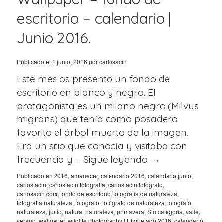
escritorio – calendario |
Junio 2016.
Publicado el
1 junio, 2016
por
carlosacin
Este mes os presento un fondo de
escritorio en blanco y negro. El
protagonista es un milano negro (Milvus
migrans) que tenía como posadero
favorito el árbol muerto de la imagen.
Era un sitio que conocía y visitaba con
frecuencia y …
Sigue leyendo
→
Publicado en
2016
,
amanecer
,
calendario 2016
,
calendario junio
,
carlos acin
,
carlos acin fotografia
,
carlos acin fotografo
,
carlosacin.com
,
fondo de escritorio
,
fotografía de naturaleza
,
fotografia naturaleza
,
fotografo
,
fotógrafo de naturaleza
,
fotografo
naturaleza
,
junio
,
natura
,
naturaleza
,
primavera
,
Sin categoría
,
valle
,
verano
,
wallpaper
,
wildlife photography
|
Etiquetado
2016
,
calendario
,