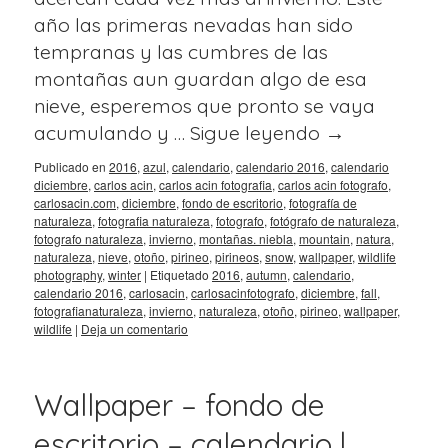
año las primeras nevadas han sido
tempranas y las cumbres de las
montañas aun guardan algo de esa
nieve, esperemos que pronto se vaya
acumulando y …
Sigue leyendo
→
Publicado en
2016
,
azul
,
calendario
,
calendario 2016
,
calendario
diciembre
,
carlos acin
,
carlos acin fotografia
,
carlos acin fotografo
,
carlosacin.com
,
diciembre
,
fondo de escritorio
,
fotografía de
naturaleza
,
fotografia naturaleza
,
fotografo
,
fotógrafo de naturaleza
,
fotografo naturaleza
,
invierno
,
montañas. niebla
,
mountain
,
natura
,
naturaleza
,
nieve
,
otoño
,
pirineo
,
pirineos
,
snow
,
wallpaper
,
wildlife
photography
,
winter
|
Etiquetado
2016
,
autumn
,
calendario
,
calendario 2016
,
carlosacin
,
carlosacinfotografo
,
diciembre
,
fall
,
fotografianaturaleza
,
invierno
,
naturaleza
,
otoño
,
pirineo
,
wallpaper
,
wildlife
|
Deja un comentario
Wallpaper – fondo de
escritorio – calendario |