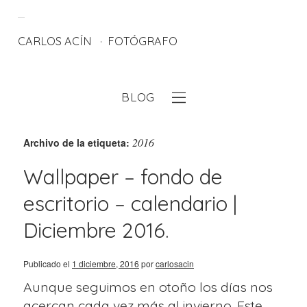
CARLOS ACÍN
FOTÓGRAFO
BLOG
eb
2016
Archivo de la etiqueta:
Wallpaper – fondo de
escritorio – calendario |
Diciembre 2016.
Publicado el
1 diciembre, 2016
por
carlosacin
Aunque seguimos en otoño los días nos
acercan cada vez más al invierno. Este