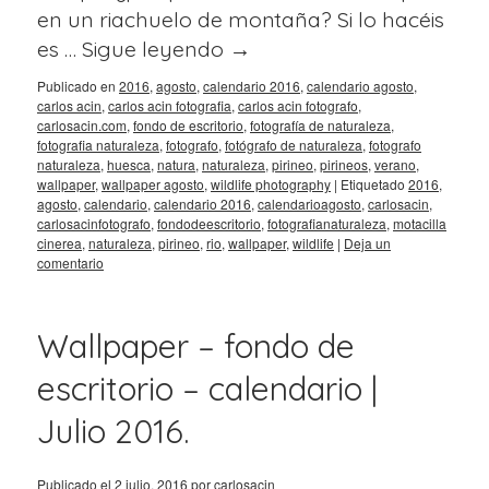
en un riachuelo de montaña? Si lo hacéis
es …
Sigue leyendo
→
Publicado en
2016
,
agosto
,
calendario 2016
,
calendario agosto
,
carlos acin
,
carlos acin fotografia
,
carlos acin fotografo
,
carlosacin.com
,
fondo de escritorio
,
fotografía de naturaleza
,
fotografia naturaleza
,
fotografo
,
fotógrafo de naturaleza
,
fotografo
naturaleza
,
huesca
,
natura
,
naturaleza
,
pirineo
,
pirineos
,
verano
,
wallpaper
,
wallpaper agosto
,
wildlife photography
|
Etiquetado
2016
,
agosto
,
calendario
,
calendario 2016
,
calendarioagosto
,
carlosacin
,
carlosacinfotografo
,
fondodeescritorio
,
fotografianaturaleza
,
motacilla
cinerea
,
naturaleza
,
pirineo
,
rio
,
wallpaper
,
wildlife
|
Deja un
comentario
Wallpaper – fondo de
escritorio – calendario |
Julio 2016.
Publicado el
2 julio, 2016
por
carlosacin