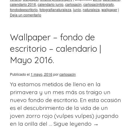
calendario 2016
,
calendario junio
,
carlosacin
,
carlosacinfotografo
,
fondodeescritorio
,
fotografianaturaleza
,
junio
,
naturaleza
,
wallpaper
|
Deja un comentario
Wallpaper – fondo de
escritorio – calendario |
Mayo 2016.
Publicado el
1 mayo, 2016
por
carlosacin
Ya estamos metidos de lleno en la
primavera y un mes más os traigo un
nuevo fondo de escritorio. En esta ocasión
es el descubrimiento de la vida de un
joven zorro rojo (vulpes vulpes) jugando
en la orilla del …
Sigue leyendo
→