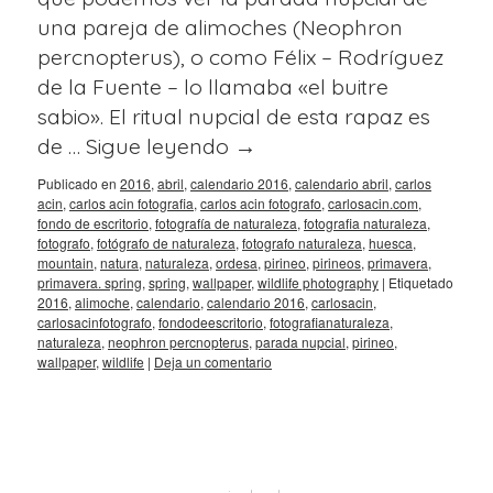
una pareja de alimoches (Neophron
percnopterus), o como Félix – Rodríguez
de la Fuente – lo llamaba «el buitre
sabio». El ritual nupcial de esta rapaz es
de …
Sigue leyendo
→
Publicado en
2016
,
abril
,
calendario 2016
,
calendario abril
,
carlos
acin
,
carlos acin fotografia
,
carlos acin fotografo
,
carlosacin.com
,
fondo de escritorio
,
fotografía de naturaleza
,
fotografia naturaleza
,
fotografo
,
fotógrafo de naturaleza
,
fotografo naturaleza
,
huesca
,
mountain
,
natura
,
naturaleza
,
ordesa
,
pirineo
,
pirineos
,
primavera
,
primavera. spring
,
spring
,
wallpaper
,
wildlife photography
|
Etiquetado
2016
,
alimoche
,
calendario
,
calendario 2016
,
carlosacin
,
carlosacinfotografo
,
fondodeescritorio
,
fotografianaturaleza
,
naturaleza
,
neophron percnopterus
,
parada nupcial
,
pirineo
,
wallpaper
,
wildlife
|
Deja un comentario