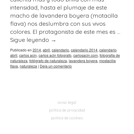
intensidad, hasta el plumaje de este
macho de lavandera boyera (motacilla
flava) nos deslumbra con sus vivos
colores. El protagonista de este mes es …
Sigue leyendo
→
Publicado en
2014
,
abril
,
calendario
,
calendario 2014
,
calendario
abril
,
carlos acin
,
carlos acin fotografo
,
carlosacin.com
,
fotografía de
naturaleza
,
fotógrafo de naturaleza
,
lavandera boyera
,
mostacilla
flava
,
naturaleza
|
Deja un comentario
aviso legal
política de privacidad
política de cookies