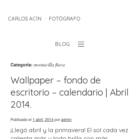
CARLOS ACÍN
FOTÓGRAFO
BLOG
eb
mostacilla flava
Categoría:
Wallpaper – fondo de
escritorio – calendario | Abril
2014.
Publicado el
1 abril, 2014
por
admin
¡Llegó abril y la primavera! El sol cada vez
calienta más y todo brilla con más