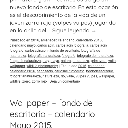
nuevo fondo de escritorio. En esta ocasión
es el descubrimiento de la vida de un
joven zorro rojo (vulpes vulpes) jugando
en la orilla del …
Sigue leyendo
→
Publicado en
2016
,
amanecer
,
calendario
,
calendario 2016
,
calendario mayo
,
carlos acin
,
carlos acin fotografia
,
carlos acin
fotografo
,
carlosacin.com
,
fondo de escritorio
,
fotografía de
naturaleza
,
fotografia naturaleza
,
fotografo
,
fotógrafo de naturaleza
,
fotografo naturaleza
,
may
,
mayo
,
natura
,
naturaleza
,
primavera
,
valle
,
wallpaper
,
wildlife photography
|
Etiquetado
2016
,
calendario
,
calendario 2016
,
carlosacin
,
carlosacinfotografo
,
fondodeescritorio
,
fotografianaturaleza
,
naturaleza
,
rio
,
valle
,
vulpes vulpes
,
wallpaper
,
wildlife
,
zorro
,
zorro rojo
|
Deja un comentario
Wallpaper – fondo de
escritorio – calendario |
Mayo 2015.