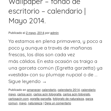
Wallpaper – fondo de
escritorio – calendario |
Mayo 2014.
Publicado el
2 mayo, 2014
por
admin
Ya estamos en plena primavera, y poco a
poco y aunque a través de mañanas
frescas, los días son cada vez
más cálidos. En esta ocasión os traigo a
una garceta común (Egretta garzetta) ya
«vestida» con su plumaje nupcial o de …
Sigue leyendo
→
Publicado en
amanecer
,
calendario
,
calendario 2014
,
calendario
mayo
,
carlos acin
,
carlos acin fotografia
,
carlos acin fotografo
,
carlosacin.com
,
egretta garcetta
,
fotógrafo de naturaleza
,
garza
comun
,
mayo
,
naturaleza
|
Deja un comentario