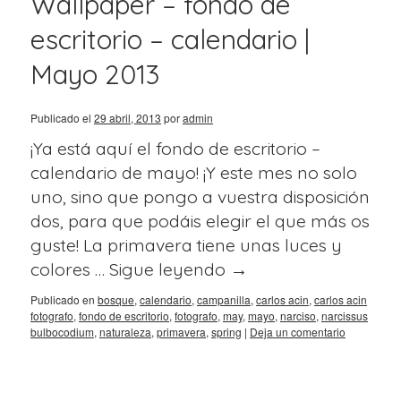
Wallpaper – fondo de
escritorio – calendario |
Mayo 2013
Publicado el
29 abril, 2013
por
admin
¡Ya está aquí el fondo de escritorio –
calendario de mayo! ¡Y este mes no solo
uno, sino que pongo a vuestra disposición
dos, para que podáis elegir el que más os
guste! La primavera tiene unas luces y
colores …
Sigue leyendo
→
Publicado en
bosque
,
calendario
,
campanilla
,
carlos acin
,
carlos acin
fotografo
,
fondo de escritorio
,
fotografo
,
may
,
mayo
,
narciso
,
narcissus
bulbocodium
,
naturaleza
,
primavera
,
spring
|
Deja un comentario