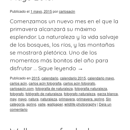
Publicado el
1 mayo, 2015
por
carlosacin
Comenzamos un nuevo mes en el que la
primavera alcanzará su máximo
esplendor. La naturaleza y la vida salvaje
de los bosques, los ríos, y las montañas
se mostrará pletórica. Uno de los
momentos más bonitos del año para
disfrutar …
Sigue leyendo
→
Publicado en
2015
,
calendario
,
calendario 2015
,
calendario mayo
,
carlos acin
,
carlos acin fotografia
,
carlos acin fotografo
,
carlosacin.com
,
fotografía de naturaleza
,
fotografia naturaleza
,
fotografo
,
fotógrafo de naturaleza
,
fotografo naturaleza
,
garza blanca
,
may
,
mayo
,
natura
,
naturaleza
,
primavera
,
primavera. spring
,
Sin
categoría
,
spring
,
valle
,
wallpaper
,
wildlife photography
|
Deja un
comentario