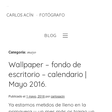
CARLOS ACÍN
FOTÓGRAFO
BLOG
eb
mayo
Categoría:
Wallpaper – fondo de
escritorio – calendario |
Mayo 2016.
Publicado el
1 mayo, 2016
por
carlosacin
Ya estamos metidos de lleno en la
primavera y un mes más os traigo un