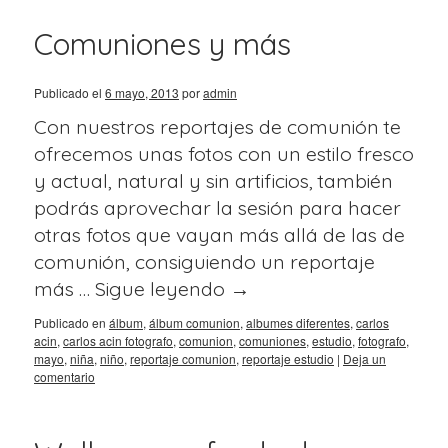
Comuniones y más
Publicado el
6 mayo, 2013
por
admin
Con nuestros reportajes de comunión te
ofrecemos unas fotos con un estilo fresco
y actual, natural y sin artificios, también
podrás aprovechar la sesión para hacer
otras fotos que vayan más allá de las de
comunión, consiguiendo un reportaje
más …
Sigue leyendo
→
Publicado en
álbum
,
álbum comunion
,
albumes diferentes
,
carlos
acin
,
carlos acin fotografo
,
comunion
,
comuniones
,
estudio
,
fotografo
,
mayo
,
niña
,
niño
,
reportaje comunion
,
reportaje estudio
|
Deja un
comentario