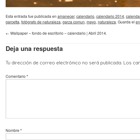
Esta entrada fue publicada en
amanecer
,
calendario
,
calendario 2014
,
calenda
garcetta
,
fotógrafo de naturaleza
,
garza comun
,
mayo
,
naturaleza
. Guarda el
en
←
Wallpaper – fondo de escritorio – calendario | Abril 2014.
Deja una respuesta
Tu dirección de correo electrónico no será publicada.
Los ca
Comentario
*
Nombre
*