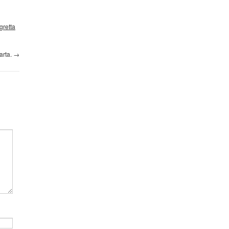
gretta
arta.
→