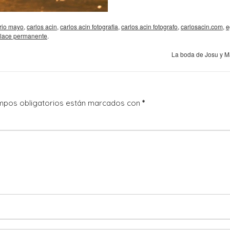
rio mayo
,
carlos acin
,
carlos acin fotografia
,
carlos acin fotografo
,
carlosacin.com
,
e
lace permanente
.
La boda de Josu y M
mpos obligatorios están marcados con
*