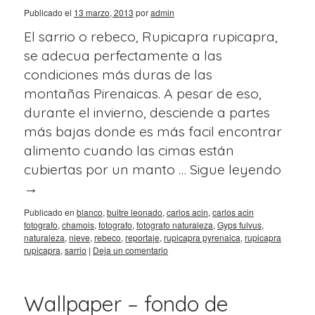
Publicado el
13 marzo, 2013
por
admin
El sarrio o rebeco, Rupicapra rupicapra,
se adecua perfectamente a las
condiciones más duras de las
montañas Pirenaicas. A pesar de eso,
durante el invierno, desciende a partes
más bajas donde es más facil encontrar
alimento cuando las cimas están
cubiertas por un manto …
Sigue leyendo
→
Publicado en
blanco
,
buitre leonado
,
carlos acin
,
carlos acin
fotografo
,
chamois
,
fotografo
,
fotografo naturaleza
,
Gyps fulvus
,
naturaleza
,
nieve
,
rebeco
,
reportaje
,
rupicapra pyrenaica
,
rupicapra
rupicapra
,
sarrio
|
Deja un comentario
Wallpaper – fondo de