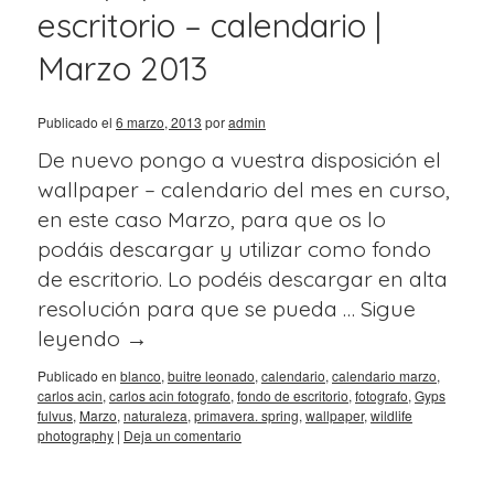
escritorio – calendario |
Marzo 2013
Publicado el
6 marzo, 2013
por
admin
De nuevo pongo a vuestra disposición el
wallpaper – calendario del mes en curso,
en este caso Marzo, para que os lo
podáis descargar y utilizar como fondo
de escritorio. Lo podéis descargar en alta
resolución para que se pueda …
Sigue
leyendo
→
Publicado en
blanco
,
buitre leonado
,
calendario
,
calendario marzo
,
carlos acin
,
carlos acin fotografo
,
fondo de escritorio
,
fotografo
,
Gyps
fulvus
,
Marzo
,
naturaleza
,
primavera. spring
,
wallpaper
,
wildlife
photography
|
Deja un comentario