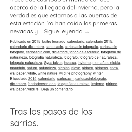
acerca de la llegada del invierno, pero la
verdad es que estamos a las puertas de
esta estación. Ya han caído las primeras
nevadas y …
Sigue leyendo
→
Publicado en
2015
,
buitre leonado
,
calendario
,
calendario 2015
,
calendario diciembre
,
carlos acin
,
carlos acin fotografia
,
carlos acin
fotografo
,
carlosacin.com
,
diciembre
,
fondo de escritorio
,
fotografía de
naturaleza
,
fotografia naturaleza
,
fotografo
,
fotógrafo de naturaleza
,
fotografo naturaleza
,
Gyps fulvus
,
huesca
,
invierno
,
montañas. niebla
,
mountain
,
natura
,
naturaleza
,
nieblas
,
nieve
,
pirineo
,
pirineos
,
snow
,
wallpaper
,
white
,
white nature
,
wildlife photography
,
winter
|
Etiquetado
2015
,
calendario
,
carlosacin
,
carlosacinfotografo
,
diciembre
,
fondodeescritorio
,
fotografianaturaleza
,
invierno
,
pirineo
,
wallpaper
,
wildlife
|
Deja un comentario
Tras los pasos de los
sarrios.