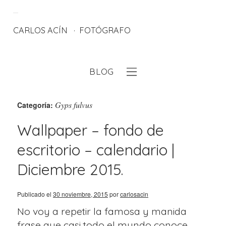
CARLOS ACÍN
FOTÓGRAFO
BLOG
eb
Gyps fulvus
Categoría:
Wallpaper – fondo de
escritorio – calendario |
Diciembre 2015.
Publicado el
30 noviembre, 2015
por
carlosacin
No voy a repetir la famosa y manida
frase que casi todo el mundo conoce