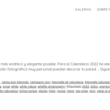
GALERÍAS
SOBRE 
 más estético y elegante posible. Para el Calendario 2022 he el
estilo fotográfico muy personal puedan decorar tu pared …
Sigue
a
,
carlos acin fotografo
,
carlosacin.com
,
fotografía de naturaleza
,
fotografia naturale
e
,
snow
,
white
,
white nature
,
wildlife photography
|
Etiquetado
2022
,
ártico
,
aventur
fía naturaleza
,
fulmar boreal
,
glaciar
,
hielo
,
morsa
,
nieve
,
oso polar
,
reno
,
viajar al a