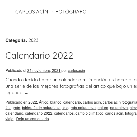
CARLOS ACÍN
FOTÓGRAFO
2022
Categoría:
Calendario 2022
Publicado el
24 noviembre, 2021
por
carlosacin
Cuando decido hacer un calendario mi intención es hacerlo lo
una serie de las mejores fotografías del ártico que bajo un 
leyendo
→
Publicado en
2022
,
Ártico
,
blanco
,
calendario
,
carlos acin
,
carlos acin fotografi
fotografo
,
fotógrafo de naturaleza
,
fotografo naturaleza
,
natura
,
naturaleza
,
niev
calendario
,
calendario 2022
,
calendarios
,
cambio climático
,
carlos acin
,
fotogra
viaje
|
Deja un comentario