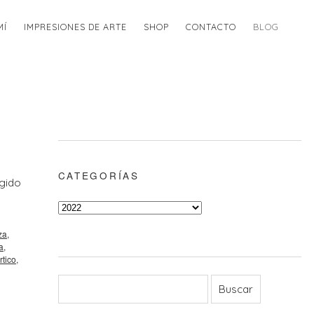
MÍ
IMPRESIONES DE ARTE
SHOP
CONTACTO
BLOG
CATEGORÍAS
egido
za
,
a
,
rtico
,