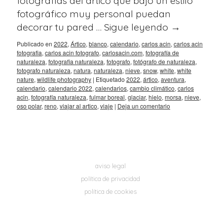
fotografías del ártico que bajo un estilo
fotográfico muy personal puedan
decorar tu pared …
Sigue leyendo
→
Publicado en
2022
,
Ártico
,
blanco
,
calendario
,
carlos acin
,
carlos acin
fotografia
,
carlos acin fotografo
,
carlosacin.com
,
fotografía de
naturaleza
,
fotografia naturaleza
,
fotografo
,
fotógrafo de naturaleza
,
fotografo naturaleza
,
natura
,
naturaleza
,
nieve
,
snow
,
white
,
white
nature
,
wildlife photography
|
Etiquetado
2022
,
ártico
,
aventura
,
calendario
,
calendario 2022
,
calendarios
,
cambio climático
,
carlos
acin
,
fotografía naturaleza
,
fulmar boreal
,
glaciar
,
hielo
,
morsa
,
nieve
,
oso polar
,
reno
,
viajar al artico
,
viaje
|
Deja un comentario
aviso legal
política de privacidad
política de cookies