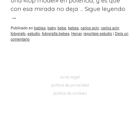
una «top model» en potencia, y es que
con esa mirada no deja …
Sigue leyendo
→
Publicado en
babies
,
baby
,
bebe
,
bebes
,
carlos acin
,
carlos acin
fotografo
,
estudio
,
fotografía bebes
,
Henar
,
reportaje estudio
|
Deja un
comentario
aviso legal
política de privacidad
política de cookies