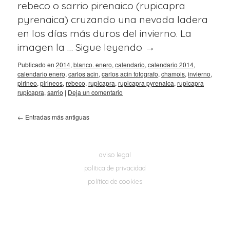
rebeco o sarrio pirenaico (rupicapra
pyrenaica) cruzando una nevada ladera
en los días más duros del invierno. La
imagen la …
Sigue leyendo
→
Publicado en
2014
,
blanco. enero
,
calendario
,
calendario 2014
,
calendario enero
,
carlos acin
,
carlos acin fotografo
,
chamois
,
invierno
,
pirineo
,
pirineos
,
rebeco
,
rupicapra
,
rupicapra pyrenaica
,
rupicapra
rupicapra
,
sarrio
|
Deja un comentario
←
Entradas más antiguas
aviso legal
política de privacidad
política de cookies