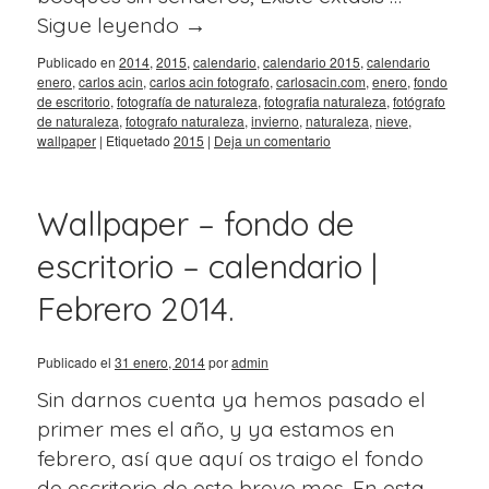
Sigue leyendo
→
Publicado en
2014
,
2015
,
calendario
,
calendario 2015
,
calendario
enero
,
carlos acin
,
carlos acin fotografo
,
carlosacin.com
,
enero
,
fondo
de escritorio
,
fotografía de naturaleza
,
fotografia naturaleza
,
fotógrafo
de naturaleza
,
fotografo naturaleza
,
invierno
,
naturaleza
,
nieve
,
wallpaper
|
Etiquetado
2015
|
Deja un comentario
Wallpaper – fondo de
escritorio – calendario |
Febrero 2014.
Publicado el
31 enero, 2014
por
admin
Sin darnos cuenta ya hemos pasado el
primer mes el año, y ya estamos en
febrero, así que aquí os traigo el fondo
de escritorio de este breve mes. En esta