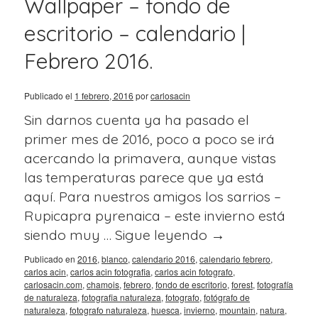
Wallpaper – fondo de
escritorio – calendario |
Febrero 2016.
Publicado el
1 febrero, 2016
por
carlosacin
Sin darnos cuenta ya ha pasado el
primer mes de 2016, poco a poco se irá
acercando la primavera, aunque vistas
las temperaturas parece que ya está
aquí. Para nuestros amigos los sarrios –
Rupicapra pyrenaica – este invierno está
siendo muy …
Sigue leyendo
→
Publicado en
2016
,
blanco
,
calendario 2016
,
calendario febrero
,
carlos acin
,
carlos acin fotografia
,
carlos acin fotografo
,
carlosacin.com
,
chamois
,
febrero
,
fondo de escritorio
,
forest
,
fotografía
de naturaleza
,
fotografia naturaleza
,
fotografo
,
fotógrafo de
naturaleza
,
fotografo naturaleza
,
huesca
,
invierno
,
mountain
,
natura
,