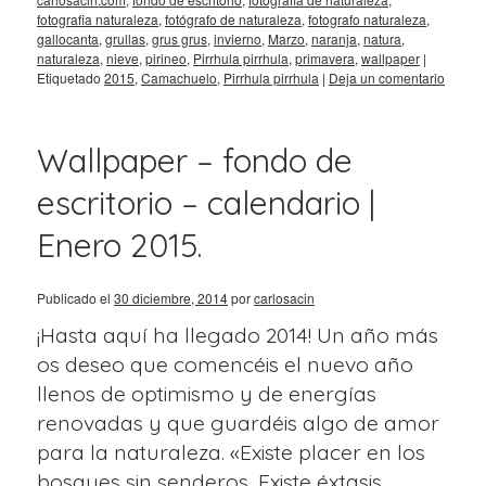
fotografia naturaleza
,
fotógrafo de naturaleza
,
fotografo naturaleza
,
gallocanta
,
grullas
,
grus grus
,
invierno
,
Marzo
,
naranja
,
natura
,
naturaleza
,
nieve
,
pirineo
,
Pirrhula pirrhula
,
primavera
,
wallpaper
|
Etiquetado
2015
,
Camachuelo
,
Pirrhula pirrhula
|
Deja un comentario
Wallpaper – fondo de
escritorio – calendario |
Enero 2015.
Publicado el
30 diciembre, 2014
por
carlosacin
¡Hasta aquí ha llegado 2014! Un año más
os deseo que comencéis el nuevo año
llenos de optimismo y de energías
ente
renovadas y que guardéis algo de amor
para la naturaleza. «Existe placer en los
bosques sin senderos, Existe éxtasis …