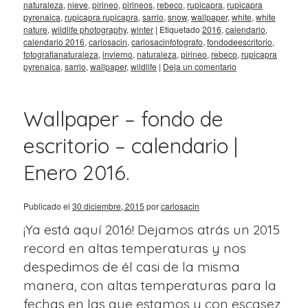
naturaleza
,
nieve
,
pirineo
,
pirineos
,
rebeco
,
rupicapra
,
rupicapra
pyrenaica
,
rupicapra rupicapra
,
sarrio
,
snow
,
wallpaper
,
white
,
white
nature
,
wildlife photography
,
winter
|
Etiquetado
2016
,
calendario
,
calendario 2016
,
carlosacin
,
carlosacinfotografo
,
fondodeescritorio
,
fotografianaturaleza
,
invierno
,
naturaleza
,
pirineo
,
rebeco
,
rupicapra
pyrenaica
,
sarrio
,
wallpaper
,
wildlife
|
Deja un comentario
Wallpaper – fondo de
escritorio – calendario |
Enero 2016.
Publicado el
30 diciembre, 2015
por
carlosacin
¡Ya está aquí 2016! Dejamos atrás un 2015
record en altas temperaturas y nos
despedimos de él casi de la misma
manera, con altas temperaturas para la
fechas en las que estamos y con escasez