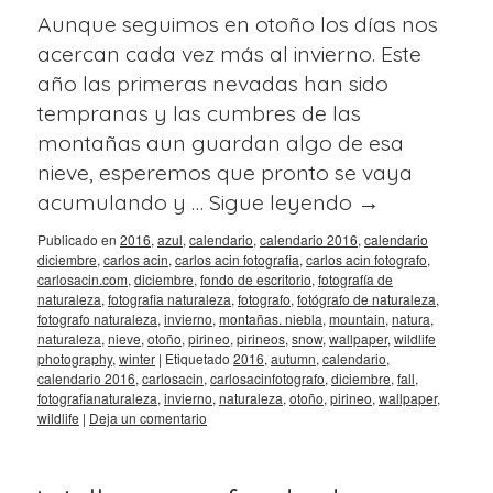
Aunque seguimos en otoño los días nos
acercan cada vez más al invierno. Este
año las primeras nevadas han sido
tempranas y las cumbres de las
montañas aun guardan algo de esa
nieve, esperemos que pronto se vaya
acumulando y …
Sigue leyendo
→
Publicado en
2016
,
azul
,
calendario
,
calendario 2016
,
calendario
diciembre
,
carlos acin
,
carlos acin fotografia
,
carlos acin fotografo
,
carlosacin.com
,
diciembre
,
fondo de escritorio
,
fotografía de
naturaleza
,
fotografia naturaleza
,
fotografo
,
fotógrafo de naturaleza
,
fotografo naturaleza
,
invierno
,
montañas. niebla
,
mountain
,
natura
,
naturaleza
,
nieve
,
otoño
,
pirineo
,
pirineos
,
snow
,
wallpaper
,
wildlife
photography
,
winter
|
Etiquetado
2016
,
autumn
,
calendario
,
calendario 2016
,
carlosacin
,
carlosacinfotografo
,
diciembre
,
fall
,
fotografianaturaleza
,
invierno
,
naturaleza
,
otoño
,
pirineo
,
wallpaper
,
wildlife
|
Deja un comentario