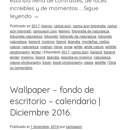
esta isla llena de contrastes, de luces
increibles y de momentos …
Sigue
leyendo
→
Publicado en
2017
,
blanco
,
carlos acin
,
carlos acin fotografia
,
carlos
acin fotografo
,
carlosacin.com
,
febrero
,
fotografía de naturaleza
,
fotografia naturaleza
,
fotografo
,
fotógrafo de naturaleza
,
fotografo
naturaleza
,
Iceland
,
invierno
,
Ísland
,
Islandia
,
montañas. niebla
,
natura
,
naturaleza
,
nieblas
,
nieve
,
snow
,
white
,
white nature
,
wildlife
photography
,
winter
|
Etiquetado
2017
,
carlos acin
,
Iceland
,
Iceland
winter
,
invierno
,
Ísland
,
Islandia
,
islandia en invierno
,
naturaleza
,
nature photography
,
travel
,
travel photography
,
viajes
,
wildlife
|
Deja
un comentario
Wallpaper – fondo de
escritorio – calendario |
Diciembre 2016.
Publicado el
1 diciembre, 2016
por
carlosacin