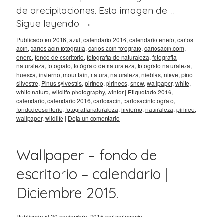
de precipitaciones. Esta imagen de …
Sigue leyendo
→
Publicado en
2016
,
azul
,
calendario 2016
,
calendario enero
,
carlos
acin
,
carlos acin fotografia
,
carlos acin fotografo
,
carlosacin.com
,
enero
,
fondo de escritorio
,
fotografía de naturaleza
,
fotografia
naturaleza
,
fotografo
,
fotógrafo de naturaleza
,
fotografo naturaleza
,
huesca
,
invierno
,
mountain
,
natura
,
naturaleza
,
nieblas
,
nieve
,
pino
silvestre
,
Pinus sylvestris
,
pirineo
,
pirineos
,
snow
,
wallpaper
,
white
,
white nature
,
wildlife photography
,
winter
|
Etiquetado
2016
,
calendario
,
calendario 2016
,
carlosacin
,
carlosacinfotografo
,
fondodeescritorio
,
fotografianaturaleza
,
invierno
,
naturaleza
,
pirineo
,
wallpaper
,
wildlife
|
Deja un comentario
Wallpaper – fondo de
escritorio – calendario |
Diciembre 2015.
Publicado el
30 noviembre, 2015
por
carlosacin