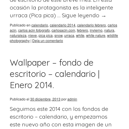
ocasión la protagonista es la inteligente
urraca (Pica pica) …
Sigue leyendo
→
Publicado en
calendario
,
calendario 2014
,
calendario febrero
,
carlos
acin
,
carlos acin fotografo
,
carlosacin.com
,
febrero
,
invierno
,
natura
,
naturaleza
,
nieve
,
pica pica
,
snow
,
urraca
,
white
,
white nature
,
wildlife
photography
|
Deja un comentario
Wallpaper – fondo de
escritorio – calendario |
Enero 2014.
Publicado el
30 diciembre, 2013
por
admin
Seguimos este 2014 con los fondos de
escritorio – calendario, y empezamos
este nuevo año con esta imagen de un