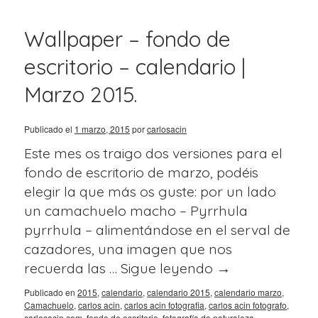
Wallpaper – fondo de
escritorio – calendario |
Marzo 2015.
Publicado el
1 marzo, 2015
por
carlosacin
Este mes os traigo dos versiones para el
fondo de escritorio de marzo, podéis
elegir la que más os guste: por un lado
un camachuelo macho – Pyrrhula
pyrrhula – alimentándose en el serval de
cazadores, una imagen que nos
recuerda las …
Sigue leyendo
→
Publicado en
2015
,
calendario
,
calendario 2015
,
calendario marzo
,
Camachuelo
,
carlos acin
,
carlos acin fotografia
,
carlos acin fotografo
,
carlosacin.com
,
fondo de escritorio
,
fotografía de naturaleza
,