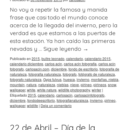
No voy a repetir la famosa y manida
frase que casi todo el mundo conoce
acerca de la llegada del invierno, pero la
verdad es que estamos a las puertas de
esta estación. Ya han caído las primeras
nevadas y …
Sigue leyendo
→
Publicado en
2015
,
buitre leonado
,
calendario
,
calendario 2015
,
calendario diciembre
,
carlos acin
,
carlos acin fotografia
,
carlos acin
fotografo
,
carlosacin.com
,
diciembre
,
fondo de escritorio
,
fotografía de
naturaleza
,
fotografia naturaleza
,
fotografo
,
fotógrafo de naturaleza
,
fotografo naturaleza
,
Gyps fulvus
,
huesca
,
invierno
,
montañas. niebla
,
mountain
,
natura
,
naturaleza
,
nieblas
,
nieve
,
pirineo
,
pirineos
,
snow
,
wallpaper
,
white
,
white nature
,
wildlife photography
,
winter
|
Etiquetado
2015
,
calendario
,
carlosacin
,
carlosacinfotografo
,
diciembre
,
fondodeescritorio
,
fotografianaturaleza
,
invierno
,
pirineo
,
wallpaper
,
wildlife
|
Deja un comentario
22 de Abril – Día de la