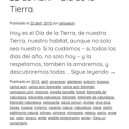
Tierra.
Publicado el
22 abril, 2015
por
carlosacin
Hoy es el Día de la Tierra, de nuestra
Tierra, nuestro habitat, aunque no solo
sea nuestro. Si la cuidamos – si, todos los
días del año, no solo hoy – y la
respetamos, también la amaremos, y
descubriremos todas …
Sigue leyendo
→
Publicado en
2015
,
abril
,
amanecer
,
atardecer
,
autumn
,
bosque
,
carlos acin
,
carlos acin fotografia
,
carlos acin fotografo
,
carlosacin.com
,
chamois
,
egretta garcetta
,
forest
,
fotografía de
naturaleza
,
fotografia naturaleza
,
fotografo
,
fotógrafo de naturaleza
,
fotografo naturaleza
,
gallocanta
,
garza comun
,
grullas
,
grus grus
,
hayas
,
huesca
,
invierno
,
naranja
,
natura
,
naturaleza
,
nieve
,
otoño
,
patrimonio natural
,
pirineo
,
pirineos
,
primavera
,
rebeco
,
sarrio
,
snow
,
sol
,
valle
,
verano
,
white
,
wildlife photography
,
winter
|
Deja un
comentario