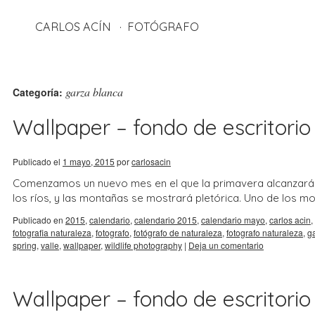
CARLOS ACÍN
FOTÓGRAFO
garza blanca
Categoría:
Wallpaper – fondo de escritorio
Publicado el
1 mayo, 2015
por
carlosacin
Comenzamos un nuevo mes en el que la primavera alcanzará s
los ríos, y las montañas se mostrará pletórica. Uno de los 
Publicado en
2015
,
calendario
,
calendario 2015
,
calendario mayo
,
carlos acin
,
fotografia naturaleza
,
fotografo
,
fotógrafo de naturaleza
,
fotografo naturaleza
,
g
spring
,
valle
,
wallpaper
,
wildlife photography
|
Deja un comentario
Wallpaper – fondo de escritorio 