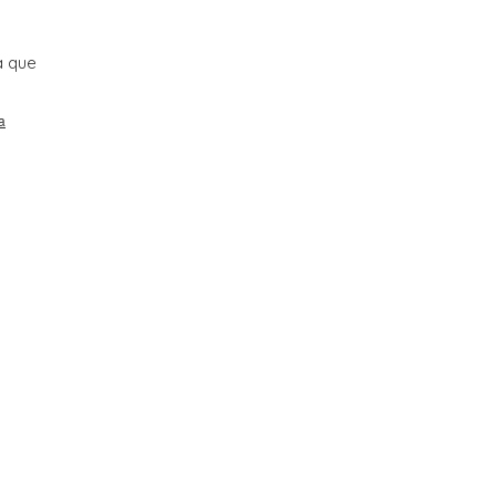
a que
a