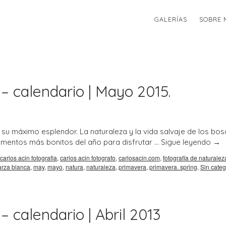
GALERÍAS
SOBRE 
 – calendario | Mayo 2015.
u máximo esplendor. La naturaleza y la vida salvaje de los bos
momentos más bonitos del año para disfrutar …
Sigue leyendo
→
carlos acin fotografia
,
carlos acin fotografo
,
carlosacin.com
,
fotografía de naturalez
arza blanca
,
may
,
mayo
,
natura
,
naturaleza
,
primavera
,
primavera. spring
,
Sin categ
– calendario | Abril 2013