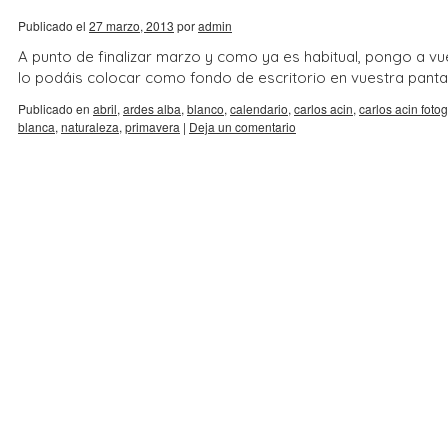
Publicado el
27 marzo, 2013
por
admin
A punto de finalizar marzo y como ya es habitual, pongo a vue
lo podáis colocar como fondo de escritorio en vuestra panta
Publicado en
abril
,
ardes alba
,
blanco
,
calendario
,
carlos acin
,
carlos acin fotog
blanca
,
naturaleza
,
primavera
|
Deja un comentario