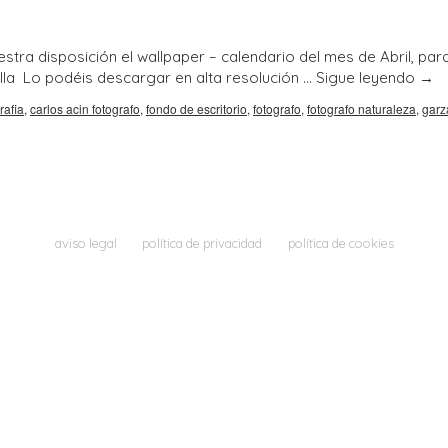
stra disposición el wallpaper – calendario del mes de Abril, par
lla Lo podéis descargar en alta resolución …
Sigue leyendo
→
rafia
,
carlos acin fotografo
,
fondo de escritorio
,
fotografo
,
fotografo naturaleza
,
garz
aviso legal
política de privacidad
política de cookies