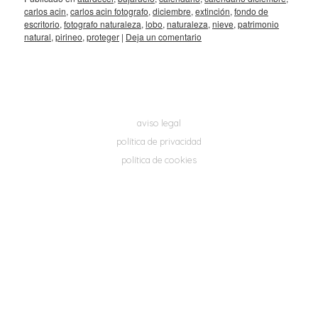
carlos acin
,
carlos acin fotografo
,
diciembre
,
extinción
,
fondo de
escritorio
,
fotografo naturaleza
,
lobo
,
naturaleza
,
nieve
,
patrimonio
natural
,
pirineo
,
proteger
|
Deja un comentario
aviso legal
política de privacidad
política de cookies