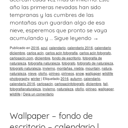
año las primeras nevadas han sido
tempranas y las cumbres de las
montañas aun guardan algo de esa
nieve, esperemos que pronto se vaya
acumulando y …
Sigue leyendo
→
Publicado en
2016
,
azul
,
calendario
,
calendario 2016
,
calendario
diciembre
,
carlos acin
,
carlos acin fotografia
,
carlos acin fotografo
,
carlosacin.com
,
diciembre
,
fondo de escritorio
,
fotografía de
naturaleza
,
fotografia naturaleza
,
fotografo
,
fotógrafo de naturaleza
,
fotografo naturaleza
,
invierno
,
montañas. niebla
,
mountain
,
natura
,
naturaleza
,
nieve
,
otoño
,
pirineo
,
pirineos
,
snow
,
wallpaper
,
wildlife
photography
,
winter
|
Etiquetado
2016
,
autumn
,
calendario
,
calendario 2016
,
carlosacin
,
carlosacinfotografo
,
diciembre
,
fall
,
fotografianaturaleza
,
invierno
,
naturaleza
,
otoño
,
pirineo
,
wallpaper
,
wildlife
|
Deja un comentario
Wallpaper – fondo de
escritorio – calendario |