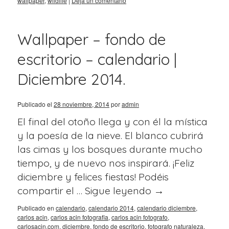
wallpaper
,
wildlife
|
Deja un comentario
Wallpaper – fondo de
escritorio – calendario |
Diciembre 2014.
Publicado el
28 noviembre, 2014
por
admin
El final del otoño llega y con él la mística
y la poesía de la nieve. El blanco cubrirá
las cimas y los bosques durante mucho
tiempo, y de nuevo nos inspirará. ¡Feliz
diciembre y felices fiestas! Podéis
compartir el …
Sigue leyendo
→
Publicado en
calendario
,
calendario 2014
,
calendario diciembre
,
carlos acin
,
carlos acin fotografia
,
carlos acin fotografo
,
carlosacin.com
,
diciembre
,
fondo de escritorio
,
fotografo naturaleza
,