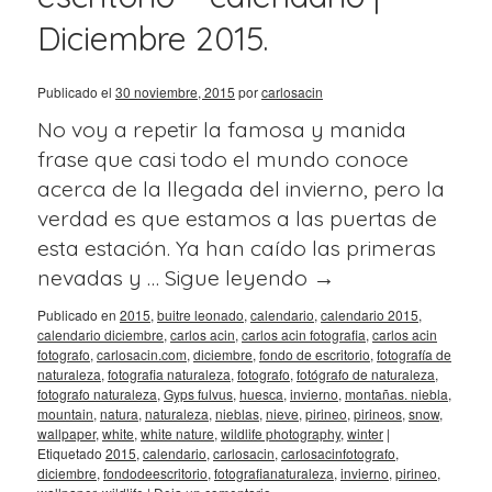
Diciembre 2015.
Publicado el
30 noviembre, 2015
por
carlosacin
No voy a repetir la famosa y manida
frase que casi todo el mundo conoce
acerca de la llegada del invierno, pero la
verdad es que estamos a las puertas de
esta estación. Ya han caído las primeras
nevadas y …
Sigue leyendo
→
Publicado en
2015
,
buitre leonado
,
calendario
,
calendario 2015
,
calendario diciembre
,
carlos acin
,
carlos acin fotografia
,
carlos acin
fotografo
,
carlosacin.com
,
diciembre
,
fondo de escritorio
,
fotografía de
naturaleza
,
fotografia naturaleza
,
fotografo
,
fotógrafo de naturaleza
,
fotografo naturaleza
,
Gyps fulvus
,
huesca
,
invierno
,
montañas. niebla
,
mountain
,
natura
,
naturaleza
,
nieblas
,
nieve
,
pirineo
,
pirineos
,
snow
,
wallpaper
,
white
,
white nature
,
wildlife photography
,
winter
|
Etiquetado
2015
,
calendario
,
carlosacin
,
carlosacinfotografo
,
diciembre
,
fondodeescritorio
,
fotografianaturaleza
,
invierno
,
pirineo
,