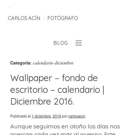
CARLOS ACÍN
FOTÓGRAFO
BLOG
eb
calendario diciembre
Categoría:
Wallpaper – fondo de
escritorio – calendario |
Diciembre 2016.
Publicado el
1 diciembre, 2016
por
carlosacin
Aunque seguimos en otoño los días nos
acercan cada vez más al invierno. Este