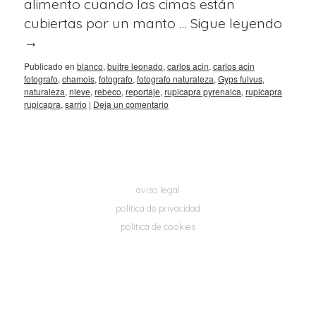
alimento cuando las cimas están
cubiertas por un manto …
Sigue leyendo
→
Publicado en
blanco
,
buitre leonado
,
carlos acin
,
carlos acin
fotografo
,
chamois
,
fotografo
,
fotografo naturaleza
,
Gyps fulvus
,
naturaleza
,
nieve
,
rebeco
,
reportaje
,
rupicapra pyrenaica
,
rupicapra
rupicapra
,
sarrio
|
Deja un comentario
aviso legal
política de privacidad
política de cookies