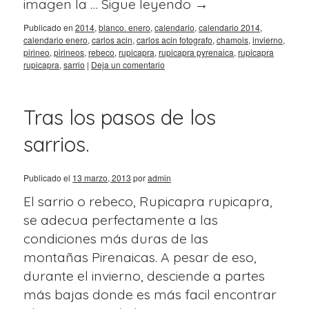
imagen la …
Sigue leyendo
→
Publicado en
2014
,
blanco. enero
,
calendario
,
calendario 2014
,
calendario enero
,
carlos acin
,
carlos acin fotografo
,
chamois
,
invierno
,
pirineo
,
pirineos
,
rebeco
,
rupicapra
,
rupicapra pyrenaica
,
rupicapra
rupicapra
,
sarrio
|
Deja un comentario
Tras los pasos de los
sarrios.
Publicado el
13 marzo, 2013
por
admin
El sarrio o rebeco, Rupicapra rupicapra,
se adecua perfectamente a las
condiciones más duras de las
montañas Pirenaicas. A pesar de eso,
durante el invierno, desciende a partes
más bajas donde es más facil encontrar