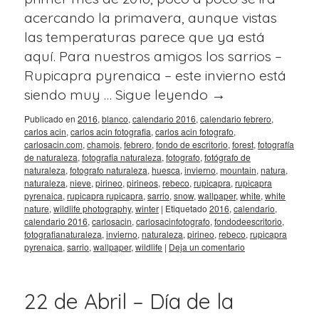
acercando la primavera, aunque vistas
las temperaturas parece que ya está
aquí. Para nuestros amigos los sarrios –
Rupicapra pyrenaica – este invierno está
siendo muy …
Sigue leyendo
→
Publicado en
2016
,
blanco
,
calendario 2016
,
calendario febrero
,
carlos acin
,
carlos acin fotografia
,
carlos acin fotografo
,
carlosacin.com
,
chamois
,
febrero
,
fondo de escritorio
,
forest
,
fotografía
de naturaleza
,
fotografia naturaleza
,
fotografo
,
fotógrafo de
naturaleza
,
fotografo naturaleza
,
huesca
,
invierno
,
mountain
,
natura
,
naturaleza
,
nieve
,
pirineo
,
pirineos
,
rebeco
,
rupicapra
,
rupicapra
pyrenaica
,
rupicapra rupicapra
,
sarrio
,
snow
,
wallpaper
,
white
,
white
nature
,
wildlife photography
,
winter
|
Etiquetado
2016
,
calendario
,
calendario 2016
,
carlosacin
,
carlosacinfotografo
,
fondodeescritorio
,
fotografianaturaleza
,
invierno
,
naturaleza
,
pirineo
,
rebeco
,
rupicapra
pyrenaica
,
sarrio
,
wallpaper
,
wildlife
|
Deja un comentario
22 de Abril – Día de la