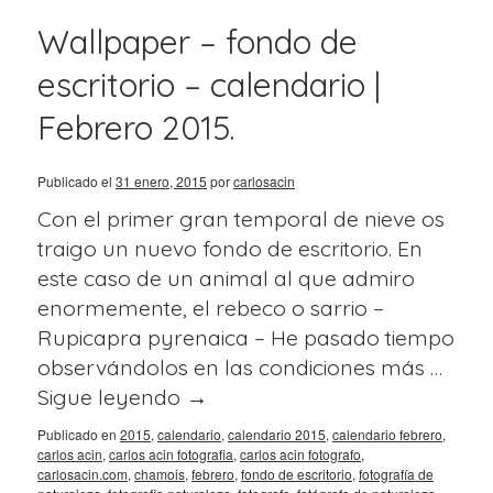
Wallpaper – fondo de
escritorio – calendario |
Febrero 2015.
Publicado el
31 enero, 2015
por
carlosacin
Con el primer gran temporal de nieve os
traigo un nuevo fondo de escritorio. En
este caso de un animal al que admiro
enormemente, el rebeco o sarrio –
Rupicapra pyrenaica – He pasado tiempo
observándolos en las condiciones más …
Sigue leyendo
→
Publicado en
2015
,
calendario
,
calendario 2015
,
calendario febrero
,
carlos acin
,
carlos acin fotografia
,
carlos acin fotografo
,
carlosacin.com
,
chamois
,
febrero
,
fondo de escritorio
,
fotografía de