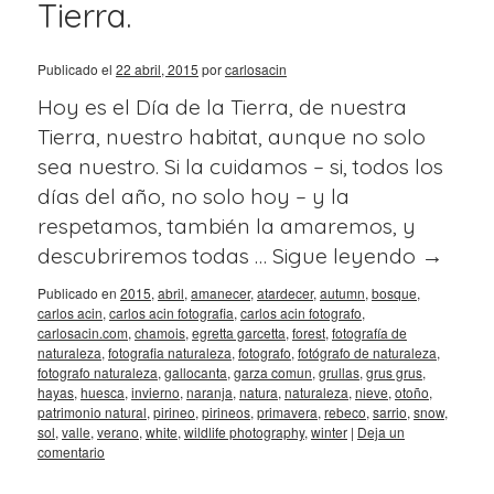
Tierra.
Publicado el
22 abril, 2015
por
carlosacin
Hoy es el Día de la Tierra, de nuestra
Tierra, nuestro habitat, aunque no solo
sea nuestro. Si la cuidamos – si, todos los
días del año, no solo hoy – y la
respetamos, también la amaremos, y
descubriremos todas …
Sigue leyendo
→
Publicado en
2015
,
abril
,
amanecer
,
atardecer
,
autumn
,
bosque
,
carlos acin
,
carlos acin fotografia
,
carlos acin fotografo
,
carlosacin.com
,
chamois
,
egretta garcetta
,
forest
,
fotografía de
naturaleza
,
fotografia naturaleza
,
fotografo
,
fotógrafo de naturaleza
,
fotografo naturaleza
,
gallocanta
,
garza comun
,
grullas
,
grus grus
,
hayas
,
huesca
,
invierno
,
naranja
,
natura
,
naturaleza
,
nieve
,
otoño
,
patrimonio natural
,
pirineo
,
pirineos
,
primavera
,
rebeco
,
sarrio
,
snow
,
sol
,
valle
,
verano
,
white
,
wildlife photography
,
winter
|
Deja un
comentario