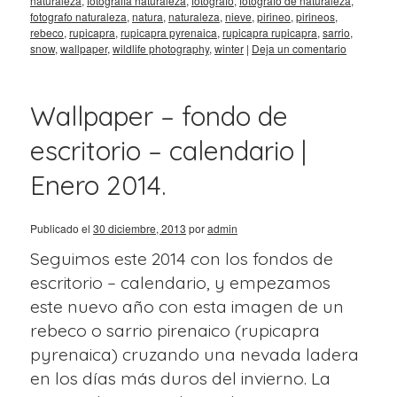
naturaleza
,
fotografia naturaleza
,
fotografo
,
fotógrafo de naturaleza
,
fotografo naturaleza
,
natura
,
naturaleza
,
nieve
,
pirineo
,
pirineos
,
rebeco
,
rupicapra
,
rupicapra pyrenaica
,
rupicapra rupicapra
,
sarrio
,
snow
,
wallpaper
,
wildlife photography
,
winter
|
Deja un comentario
Wallpaper – fondo de
escritorio – calendario |
Enero 2014.
Publicado el
30 diciembre, 2013
por
admin
Seguimos este 2014 con los fondos de
escritorio – calendario, y empezamos
este nuevo año con esta imagen de un
rebeco o sarrio pirenaico (rupicapra
pyrenaica) cruzando una nevada ladera
en los días más duros del invierno. La