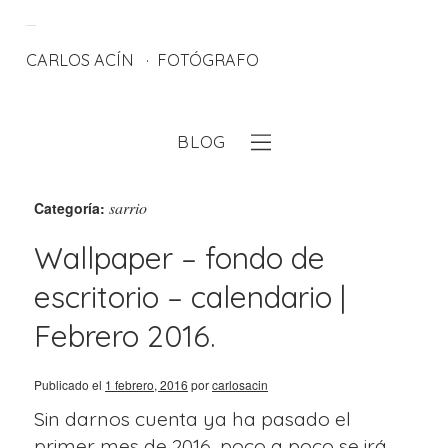
CARLOS ACÍN
FOTÓGRAFO
BLOG
eb
sarrio
Categoría:
Wallpaper – fondo de
escritorio – calendario |
Febrero 2016.
Publicado el
1 febrero, 2016
por
carlosacin
Sin darnos cuenta ya ha pasado el
primer mes de 2016, poco a poco se irá