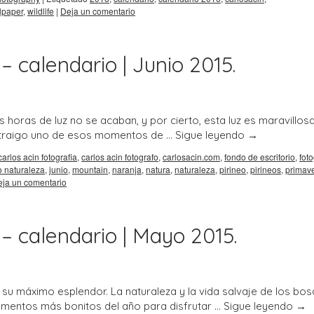
lpaper
,
wildlife
|
Deja un comentario
– calendario | Junio 2015.
 horas de luz no se acaban, y por cierto, esta luz es maravillosa
os traigo uno de esos momentos de …
Sigue leyendo
→
carlos acin fotografia
,
carlos acin fotografo
,
carlosacin.com
,
fondo de escritorio
,
foto
o naturaleza
,
junio
,
mountain
,
naranja
,
natura
,
naturaleza
,
pirineo
,
pirineos
,
primav
ja un comentario
 – calendario | Mayo 2015.
u máximo esplendor. La naturaleza y la vida salvaje de los bos
momentos más bonitos del año para disfrutar …
Sigue leyendo
→