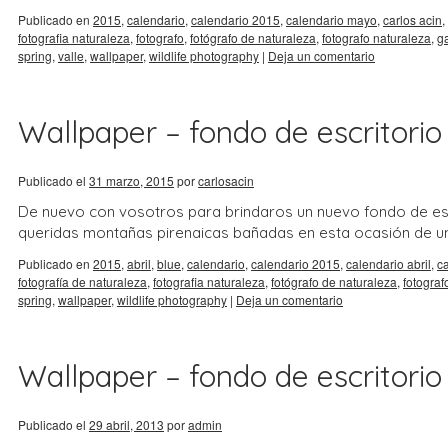
Publicado en
2015
,
calendario
,
calendario 2015
,
calendario mayo
,
carlos acin
,
fotografia naturaleza
,
fotografo
,
fotógrafo de naturaleza
,
fotografo naturaleza
,
g
spring
,
valle
,
wallpaper
,
wildlife photography
|
Deja un comentario
Wallpaper – fondo de escritorio –
Publicado el
31 marzo, 2015
por
carlosacin
De nuevo con vosotros para brindaros un nuevo fondo de escr
queridas montañas pirenaicas bañadas en esta ocasión de una
Publicado en
2015
,
abril
,
blue
,
calendario
,
calendario 2015
,
calendario abril
,
ca
fotografía de naturaleza
,
fotografia naturaleza
,
fotógrafo de naturaleza
,
fotograf
spring
,
wallpaper
,
wildlife photography
|
Deja un comentario
Wallpaper – fondo de escritorio
Publicado el
29 abril, 2013
por
admin