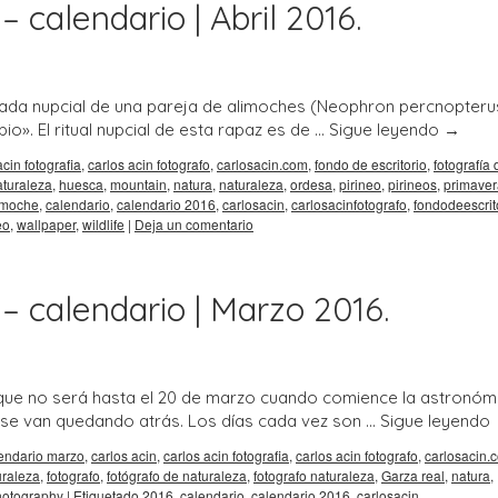
 calendario | Abril 2016.
ada nupcial de una pareja de alimoches (Neophron percnopterus
io». El ritual nupcial de esta rapaz es de …
Sigue leyendo
→
acin fotografia
,
carlos acin fotografo
,
carlosacin.com
,
fondo de escritorio
,
fotografía 
aturaleza
,
huesca
,
mountain
,
natura
,
naturaleza
,
ordesa
,
pirineo
,
pirineos
,
primaver
imoche
,
calendario
,
calendario 2016
,
carlosacin
,
carlosacinfotografo
,
fondodeescrit
eo
,
wallpaper
,
wildlife
|
Deja un comentario
 – calendario | Marzo 2016.
que no será hasta el 20 de marzo cuando comience la astronóm
 se van quedando atrás. Los días cada vez son …
Sigue leyendo
endario marzo
,
carlos acin
,
carlos acin fotografia
,
carlos acin fotografo
,
carlosacin.
uraleza
,
fotografo
,
fotógrafo de naturaleza
,
fotografo naturaleza
,
Garza real
,
natura
,
photography
|
Etiquetado
2016
,
calendario
,
calendario 2016
,
carlosacin
,