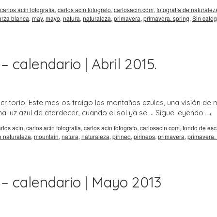
carlos acin fotografia
,
carlos acin fotografo
,
carlosacin.com
,
fotografía de naturalez
arza blanca
,
may
,
mayo
,
natura
,
naturaleza
,
primavera
,
primavera. spring
,
Sin categ
 calendario | Abril 2015.
itorio. Este mes os traigo las montañas azules, una visión de 
 luz azul de atardecer, cuando el sol ya se …
Sigue leyendo
→
rlos acin
,
carlos acin fotografia
,
carlos acin fotografo
,
carlosacin.com
,
fondo de escr
o naturaleza
,
mountain
,
natura
,
naturaleza
,
pirineo
,
pirineos
,
primavera
,
primavera.
 – calendario | Mayo 2013