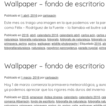
Wallpaper – fondo de escritorio –
Publicado el
1 abril, 2016
por
carlosacin
Este mes os traigo una imagen en la que podemos ver la par
como Félix – Rodríguez de la Fuente – lo llamaba «el buitre sab
Publicado en
2016
,
abril
,
calendario 2016
,
calendario abril
,
carlos acin
,
carlos 
naturaleza
,
fotografia naturaleza
,
fotografo
,
fotógrafo de naturaleza
,
fotografo n
primavera. spring
,
spring
,
wallpaper
,
wildlife photography
|
Etiquetado
2016
,
al
fotografianaturaleza
,
naturaleza
,
neophron percnopterus
,
parada nupcial
,
pirin
Wallpaper – fondo de escritorio
Publicado el
1 marzo, 2016
por
carlosacin
Hoy 1 de marzo comienza la primavera meteorológica, y aun
ya podemos apreciar que los rigores más duros del invierno
Publicado en
2016
,
amanecer
,
Ardea cinerea
,
calendario
,
calendario 2016
,
cal
comarca Albarracin
,
fondo de escritorio
,
fotografía de naturaleza
,
fotografia nat
naturaleza
,
primavera
,
primavera. spring
,
rio
,
spring
,
valle
,
wallpaper
,
wildlife 