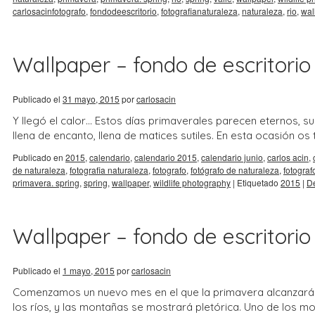
carlosacinfotografo
,
fondodeescritorio
,
fotografianaturaleza
,
naturaleza
,
rio
,
wal
Wallpaper – fondo de escritorio 
Publicado el
31 mayo, 2015
por
carlosacin
Y llegó el calor… Estos días primaverales parecen eternos, sus
llena de encanto, llena de matices sutiles. En esta ocasión 
Publicado en
2015
,
calendario
,
calendario 2015
,
calendario junio
,
carlos acin
,
de naturaleza
,
fotografia naturaleza
,
fotografo
,
fotógrafo de naturaleza
,
fotograf
primavera. spring
,
spring
,
wallpaper
,
wildlife photography
|
Etiquetado
2015
|
De
Wallpaper – fondo de escritorio
Publicado el
1 mayo, 2015
por
carlosacin
Comenzamos un nuevo mes en el que la primavera alcanzará s
los ríos, y las montañas se mostrará pletórica. Uno de los 