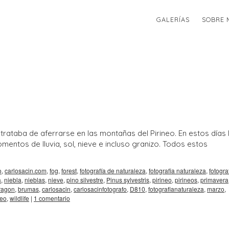
GALERÍAS
SOBRE 
ataba de aferrarse en las montañas del Pirineo. En estos días 
entos de lluvia, sol, nieve e incluso granizo. Todos estos
o
,
carlosacin.com
,
fog
,
forest
,
fotografía de naturaleza
,
fotografia naturaleza
,
fotogra
a
,
niebla
,
nieblas
,
nieve
,
pino silvestre
,
Pinus sylvestris
,
pirineo
,
pirineos
,
primavera
ragon
,
brumas
,
carlosacin
,
carlosacinfotografo
,
D810
,
fotografianaturaleza
,
marzo
,
deo
,
wildlife
|
1 comentario