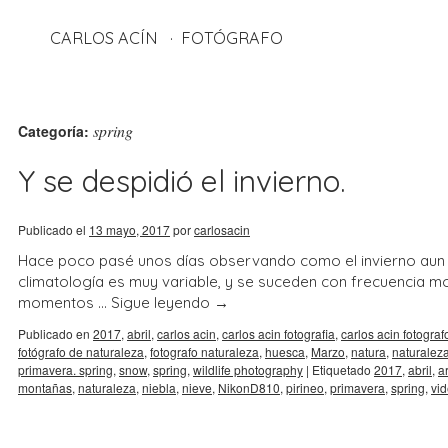
CARLOS ACÍN
FOTÓGRAFO
spring
Categoría:
Y se despidió el invierno.
Publicado el
13 mayo, 2017
por
carlosacin
Hace poco pasé unos días observando como el invierno aun tr
climatología es muy variable, y se suceden con frecuencia mom
momentos …
Sigue leyendo
→
Publicado en
2017
,
abril
,
carlos acin
,
carlos acin fotografia
,
carlos acin fotograf
fotógrafo de naturaleza
,
fotografo naturaleza
,
huesca
,
Marzo
,
natura
,
naturalez
primavera. spring
,
snow
,
spring
,
wildlife photography
|
Etiquetado
2017
,
abril
,
a
montañas
,
naturaleza
,
niebla
,
nieve
,
NikonD810
,
pirineo
,
primavera
,
spring
,
vi