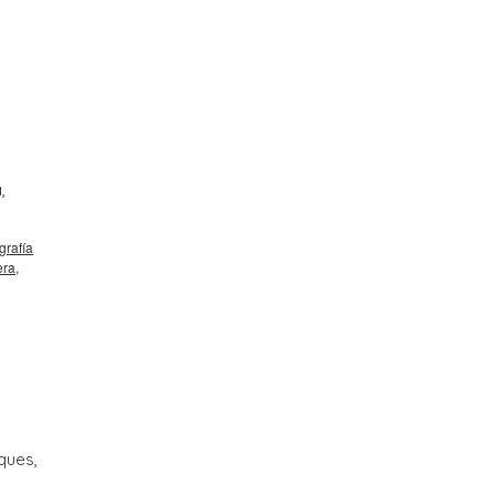
,
grafía
era
,
ques,