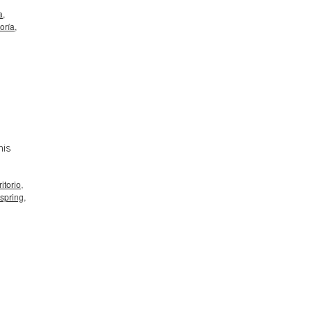
a
,
oría
,
mis
itorio
,
 spring
,