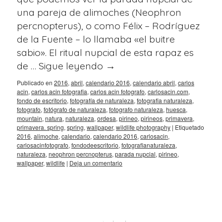
una pareja de alimoches (Neophron
percnopterus), o como Félix – Rodríguez
de la Fuente – lo llamaba «el buitre
sabio». El ritual nupcial de esta rapaz es
de …
Sigue leyendo
→
Publicado en
2016
,
abril
,
calendario 2016
,
calendario abril
,
carlos
acin
,
carlos acin fotografia
,
carlos acin fotografo
,
carlosacin.com
,
fondo de escritorio
,
fotografía de naturaleza
,
fotografia naturaleza
,
fotografo
,
fotógrafo de naturaleza
,
fotografo naturaleza
,
huesca
,
mountain
,
natura
,
naturaleza
,
ordesa
,
pirineo
,
pirineos
,
primavera
,
primavera. spring
,
spring
,
wallpaper
,
wildlife photography
|
Etiquetado
2016
,
alimoche
,
calendario
,
calendario 2016
,
carlosacin
,
carlosacinfotografo
,
fondodeescritorio
,
fotografianaturaleza
,
naturaleza
,
neophron percnopterus
,
parada nupcial
,
pirineo
,
wallpaper
,
wildlife
|
Deja un comentario