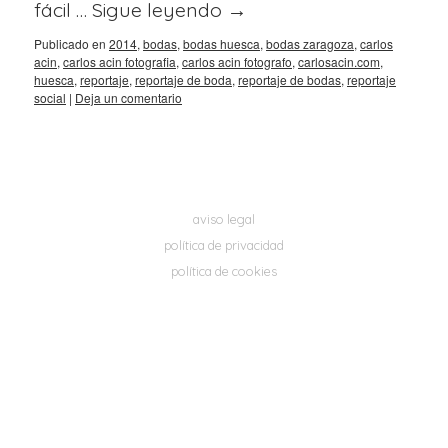
fácil …
Sigue leyendo
→
Publicado en
2014
,
bodas
,
bodas huesca
,
bodas zaragoza
,
carlos
acin
,
carlos acin fotografia
,
carlos acin fotografo
,
carlosacin.com
,
huesca
,
reportaje
,
reportaje de boda
,
reportaje de bodas
,
reportaje
social
|
Deja un comentario
aviso legal
política de privacidad
política de cookies