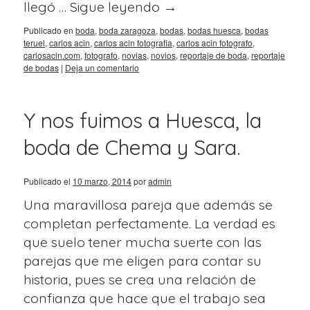
llegó …
Sigue leyendo
→
Publicado en
boda
,
boda zaragoza
,
bodas
,
bodas huesca
,
bodas
teruel
,
carlos acin
,
carlos acin fotografia
,
carlos acin fotografo
,
carlosacin.com
,
fotografo
,
novias
,
novios
,
reportaje de boda
,
reportaje
de bodas
|
Deja un comentario
Y nos fuimos a Huesca, la
boda de Chema y Sara.
Publicado el
10 marzo, 2014
por
admin
Una maravillosa pareja que además se
completan perfectamente. La verdad es
que suelo tener mucha suerte con las
parejas que me eligen para contar su
historia, pues se crea una relación de
confianza que hace que el trabajo sea