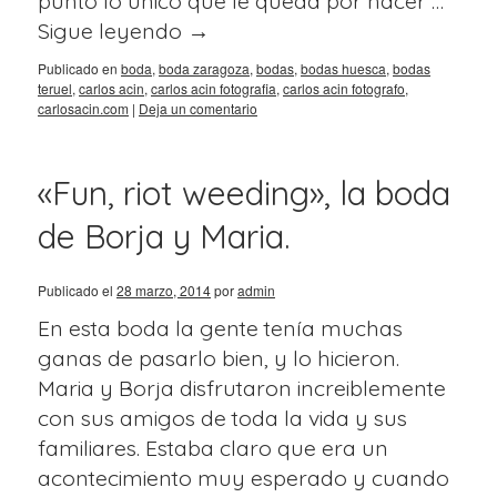
punto lo único que le queda por hacer …
Sigue leyendo
→
Publicado en
boda
,
boda zaragoza
,
bodas
,
bodas huesca
,
bodas
teruel
,
carlos acin
,
carlos acin fotografia
,
carlos acin fotografo
,
carlosacin.com
|
Deja un comentario
«Fun, riot weeding», la boda
de Borja y Maria.
Publicado el
28 marzo, 2014
por
admin
En esta boda la gente tenía muchas
ganas de pasarlo bien, y lo hicieron.
Maria y Borja disfrutaron increiblemente
con sus amigos de toda la vida y sus
familiares. Estaba claro que era un
acontecimiento muy esperado y cuando