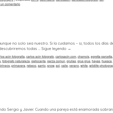
 un comentario
 aunque no solo sea nuestro. Si la cuidamos – si, todos los días d
y descubriremos todas …
Sigue leyendo
→
rlos acin fotografia
,
carlos acin fotografo
,
carlosacin.com
,
chamois
,
egretta garcetta
a
,
fotografo naturaleza
,
gallocanta
,
garza comun
,
grullas
,
grus grus
,
hayas
,
huesca
,
pirineos
,
primavera
,
rebeco
,
sarrio
,
snow
,
sol
,
valle
,
verano
,
white
,
wildlife photogra
iendo Sergio y Javier. Cuando una pareja está enamorada sobran