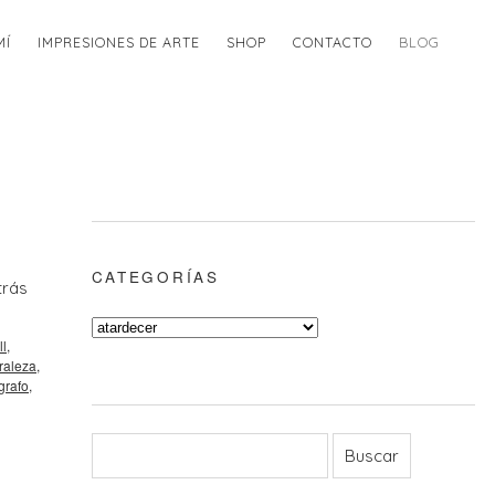
MÍ
IMPRESIONES DE ARTE
SHOP
CONTACTO
BLOG
CATEGORÍAS
trás
ll
,
raleza
,
grafo
,