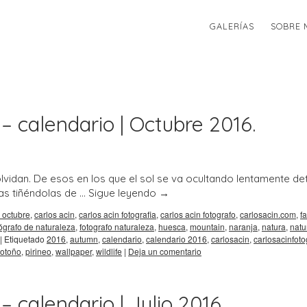
GALERÍAS
SOBRE 
– calendario | Octubre 2016.
idan. De esos en los que el sol se va ocultando lentamente de
ras tiñéndolas de …
Sigue leyendo
→
 octubre
,
carlos acin
,
carlos acin fotografia
,
carlos acin fotografo
,
carlosacin.com
,
fa
tógrafo de naturaleza
,
fotografo naturaleza
,
huesca
,
mountain
,
naranja
,
natura
,
natu
|
Etiquetado
2016
,
autumn
,
calendario
,
calendario 2016
,
carlosacin
,
carlosacinfoto
otoño
,
pirineo
,
wallpaper
,
wildlife
|
Deja un comentario
– calendario | Julio 2016.