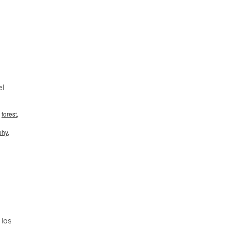
el
,
forest
,
phy
,
 las