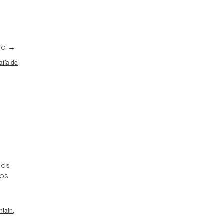
ndo
→
afía de
mos
mos
ntain
,