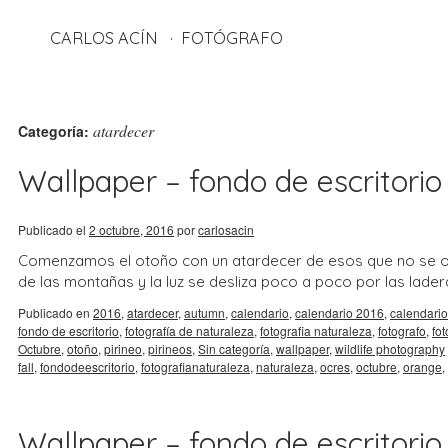
CARLOS ACÍN
FOTÓGRAFO
atardecer
Categoría:
Wallpaper – fondo de escritorio 
Publicado el
2 octubre, 2016
por
carlosacin
Comenzamos el otoño con un atardecer de esos que no se olv
de las montañas y la luz se desliza poco a poco por las lade
Publicado en
2016
,
atardecer
,
autumn
,
calendario
,
calendario 2016
,
calendario
fondo de escritorio
,
fotografía de naturaleza
,
fotografia naturaleza
,
fotografo
,
fo
Octubre
,
otoño
,
pirineo
,
pirineos
,
Sin categoría
,
wallpaper
,
wildlife photography
fall
,
fondodeescritorio
,
fotografianaturaleza
,
naturaleza
,
ocres
,
octubre
,
orange
,
Wallpaper – fondo de escritorio 