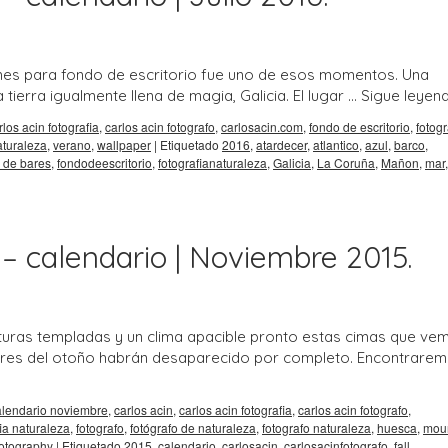
es para fondo de escritorio fue uno de esos momentos. Una
tierra igualmente llena de magia, Galicia. El lugar …
Sigue leye
rlos acin fotografia
,
carlos acin fotografo
,
carlosacin.com
,
fondo de escritorio
,
fotogr
aturaleza
,
verano
,
wallpaper
|
Etiquetado
2016
,
atardecer
,
atlantico
,
azul
,
barco
,
 de bares
,
fondodeescritorio
,
fotografianaturaleza
,
Galicia
,
La Coruña
,
Mañon
,
mar
,
 – calendario | Noviembre 2015.
uras templadas y un clima apacible pronto estas cimas que ve
lores del otoño habrán desaparecido por completo. Encontrare
alendario noviembre
,
carlos acin
,
carlos acin fotografia
,
carlos acin fotografo
,
fia naturaleza
,
fotografo
,
fotógrafo de naturaleza
,
fotografo naturaleza
,
huesca
,
mou
hotography
|
Etiquetado
2015
,
calendario
,
carlosacin
,
carlosacinfotografo
,
fall
,