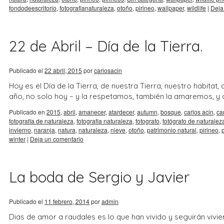
fondodeescritorio
,
fotografianaturaleza
,
otoño
,
pirineo
,
wallpaper
,
wildlife
|
Deja
22 de Abril – Día de la Tierra.
Publicado el
22 abril, 2015
por
carlosacin
Hoy es el Día de la Tierra, de nuestra Tierra, nuestro habitat,
año, no solo hoy – y la respetamos, también la amaremos, 
Publicado en
2015
,
abril
,
amanecer
,
atardecer
,
autumn
,
bosque
,
carlos acin
,
ca
fotografía de naturaleza
,
fotografia naturaleza
,
fotografo
,
fotógrafo de naturalez
invierno
,
naranja
,
natura
,
naturaleza
,
nieve
,
otoño
,
patrimonio natural
,
pirineo
,
winter
|
Deja un comentario
La boda de Sergio y Javier
Publicado el
11 febrero, 2014
por
admin
Dias de amor a raudales es lo que han vivido y seguirán viv