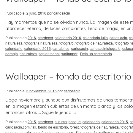
Publicado el
2 julio, 2016
por
carlosacin
Hay momentos que no se olvidan nunca. La imagen de este m
atardecer eterno, de luces cambiantes, lleno de magia, en una 
Publicado en
2016
,
atardecer
,
calendario 2016
,
calendario julio
,
carlos acin
,
ca
naturaleza
,
fotografia naturaleza
,
fotografo
,
fotógrafo de naturaleza
,
fotografo n
calendario
,
calendario 2016
,
cantabrico
,
carlosacin
,
carlosacinfotografo
,
estaca
naranja
,
naturaleza
,
septentrional
,
wallpaper
|
Deja un comentario
Wallpaper – fondo de escritorio
Publicado el
6 noviembre, 2015
por
carlosacin
Llego noviembre y aunque aun disfrutamos de unas temperat
en la imagen estarán cubiertas de un manto blanco y los co
entonces otras …
Sigue leyendo
→
Publicado en
2015
,
atardecer
,
autumn
,
bosque
,
calendario
,
calendario 2015
,
c
carlosacin.com
,
fall
,
fondo de escritorio
,
forest
,
fotografía de naturaleza
,
fotogra
natura
,
naturaleza
,
otoño
,
pirineo
,
pirineos
,
Sin categoría
,
wallpaper
,
wildlife p