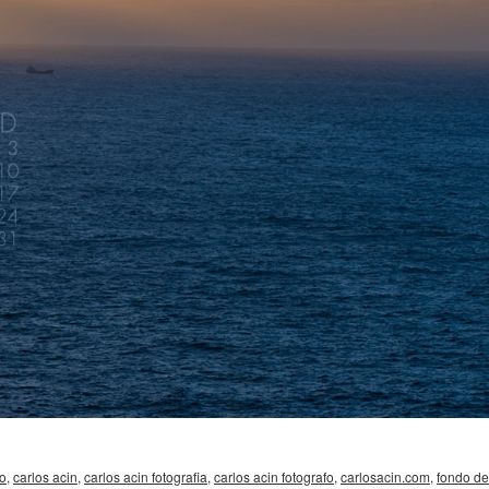
io
,
carlos acin
,
carlos acin fotografia
,
carlos acin fotografo
,
carlosacin.com
,
fondo de