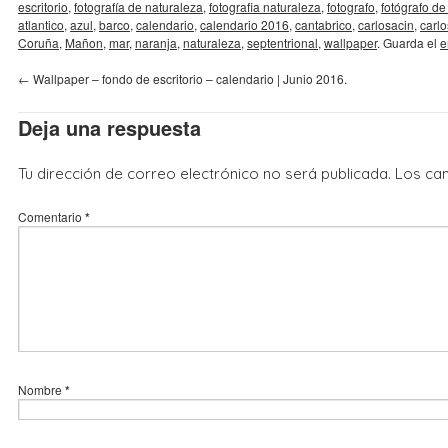
escritorio
,
fotografía de naturaleza
,
fotografia naturaleza
,
fotografo
,
fotógrafo de
atlantico
,
azul
,
barco
,
calendario
,
calendario 2016
,
cantabrico
,
carlosacin
,
carlo
Coruña
,
Mañon
,
mar
,
naranja
,
naturaleza
,
septentrional
,
wallpaper
. Guarda el
e
←
Wallpaper – fondo de escritorio – calendario | Junio 2016.
Deja una respuesta
Tu dirección de correo electrónico no será publicada.
Los ca
Comentario
*
Nombre
*