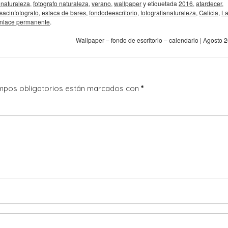
 naturaleza
,
fotografo naturaleza
,
verano
,
wallpaper
y etiquetada
2016
,
atardecer
,
sacinfotografo
,
estaca de bares
,
fondodeescritorio
,
fotografianaturaleza
,
Galicia
,
L
nlace permanente
.
Wallpaper – fondo de escritorio – calendario | Agosto 
mpos obligatorios están marcados con
*