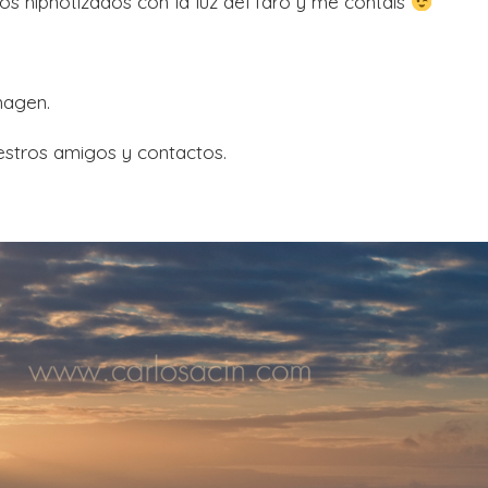
os hipnotizados con la luz del faro y me contáis
magen.
estros amigos y contactos.