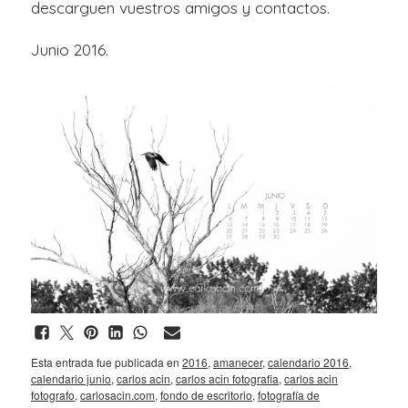
descarguen vuestros amigos y contactos.
Junio 2016.
Esta entrada fue publicada en
2016
,
amanecer
,
calendario 2016
,
calendario junio
,
carlos acin
,
carlos acin fotografia
,
carlos acin
fotografo
,
carlosacin.com
,
fondo de escritorio
,
fotografía de