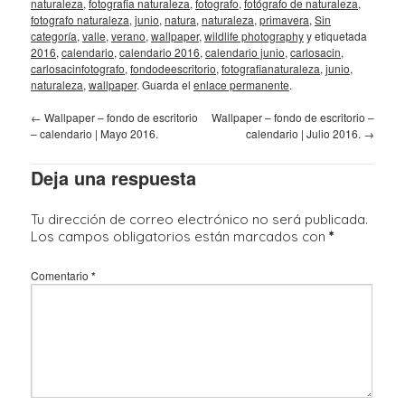
naturaleza
,
fotografia naturaleza
,
fotografo
,
fotógrafo de naturaleza
,
fotografo naturaleza
,
junio
,
natura
,
naturaleza
,
primavera
,
Sin
categoría
,
valle
,
verano
,
wallpaper
,
wildlife photography
y etiquetada
2016
,
calendario
,
calendario 2016
,
calendario junio
,
carlosacin
,
carlosacinfotografo
,
fondodeescritorio
,
fotografianaturaleza
,
junio
,
naturaleza
,
wallpaper
. Guarda el
enlace permanente
.
←
Wallpaper – fondo de escritorio
Wallpaper – fondo de escritorio –
– calendario | Mayo 2016.
calendario | Julio 2016.
→
Deja una respuesta
Tu dirección de correo electrónico no será publicada.
Los campos obligatorios están marcados con
*
Comentario
*