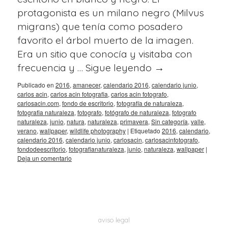
protagonista es un milano negro (Milvus
migrans) que tenía como posadero
favorito el árbol muerto de la imagen.
Era un sitio que conocía y visitaba con
frecuencia y …
Sigue leyendo
→
Publicado en
2016
,
amanecer
,
calendario 2016
,
calendario junio
,
carlos acin
,
carlos acin fotografia
,
carlos acin fotografo
,
carlosacin.com
,
fondo de escritorio
,
fotografía de naturaleza
,
fotografia naturaleza
,
fotografo
,
fotógrafo de naturaleza
,
fotografo
naturaleza
,
junio
,
natura
,
naturaleza
,
primavera
,
Sin categoría
,
valle
,
verano
,
wallpaper
,
wildlife photography
|
Etiquetado
2016
,
calendario
,
calendario 2016
,
calendario junio
,
carlosacin
,
carlosacinfotografo
,
fondodeescritorio
,
fotografianaturaleza
,
junio
,
naturaleza
,
wallpaper
|
Deja un comentario
aviso legal