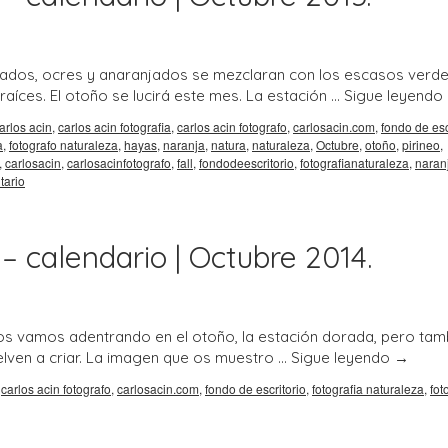
ados, ocres y anaranjados se mezclaran con los escasos verd
 raíces. El otoño se lucirá este mes. La estación …
Sigue leyendo
arlos acin
,
carlos acin fotografia
,
carlos acin fotografo
,
carlosacin.com
,
fondo de esc
a
,
fotografo naturaleza
,
hayas
,
naranja
,
natura
,
naturaleza
,
Octubre
,
otoño
,
pirineo
,
,
carlosacin
,
carlosacinfotografo
,
fall
,
fondodeescritorio
,
fotografianaturaleza
,
naran
tario
– calendario | Octubre 2014.
s vamos adentrando en el otoño, la estación dorada, pero tam
lven a criar. La imagen que os muestro …
Sigue leyendo
→
,
carlos acin fotografo
,
carlosacin.com
,
fondo de escritorio
,
fotografia naturaleza
,
fot