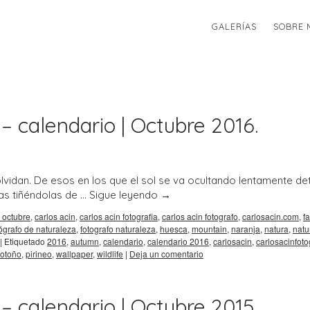
GALERÍAS
SOBRE 
– calendario | Octubre 2016.
idan. De esos en los que el sol se va ocultando lentamente de
ras tiñéndolas de …
Sigue leyendo
→
 octubre
,
carlos acin
,
carlos acin fotografia
,
carlos acin fotografo
,
carlosacin.com
,
fa
tógrafo de naturaleza
,
fotografo naturaleza
,
huesca
,
mountain
,
naranja
,
natura
,
natu
|
Etiquetado
2016
,
autumn
,
calendario
,
calendario 2016
,
carlosacin
,
carlosacinfoto
otoño
,
pirineo
,
wallpaper
,
wildlife
|
Deja un comentario
– calendario | Octubre 2015.