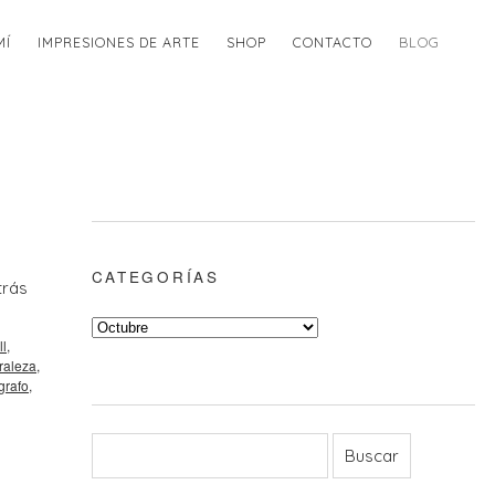
MÍ
IMPRESIONES DE ARTE
SHOP
CONTACTO
BLOG
CATEGORÍAS
trás
ll
,
raleza
,
grafo
,