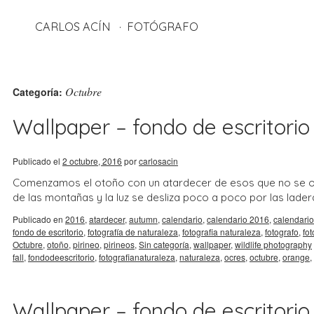
CARLOS ACÍN
FOTÓGRAFO
Octubre
Categoría:
Wallpaper – fondo de escritorio 
Publicado el
2 octubre, 2016
por
carlosacin
Comenzamos el otoño con un atardecer de esos que no se olv
de las montañas y la luz se desliza poco a poco por las lade
Publicado en
2016
,
atardecer
,
autumn
,
calendario
,
calendario 2016
,
calendario
fondo de escritorio
,
fotografía de naturaleza
,
fotografia naturaleza
,
fotografo
,
fo
Octubre
,
otoño
,
pirineo
,
pirineos
,
Sin categoría
,
wallpaper
,
wildlife photography
fall
,
fondodeescritorio
,
fotografianaturaleza
,
naturaleza
,
ocres
,
octubre
,
orange
,
Wallpaper – fondo de escritorio 