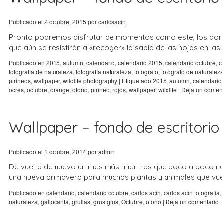
Publicado el
2 octubre, 2015
por
carlosacin
Pronto podremos disfrutar de momentos como este, los dor
que aún se resistirán a «recoger» la sabia de las hojas en las
Publicado en
2015
,
autumn
,
calendario
,
calendario 2015
,
calendario octubre
,
c
fotografía de naturaleza
,
fotografia naturaleza
,
fotografo
,
fotógrafo de naturalez
pirineos
,
wallpaper
,
wildlife photography
|
Etiquetado
2015
,
autumn
,
calendario
ocres
,
octubre
,
orange
,
otoño
,
pirineo
,
rojos
,
wallpaper
,
wildlife
|
Deja un comen
Wallpaper – fondo de escritorio 
Publicado el
1 octubre, 2014
por
admin
De vuelta de nuevo un mes más mientras que poco a poco no
una nueva primavera para muchas plantas y animales que vue
Publicado en
calendario
,
calendario octubre
,
carlos acin
,
carlos acin fotografia
naturaleza
,
gallocanta
,
grullas
,
grus grus
,
Octubre
,
otoño
|
Deja un comentario