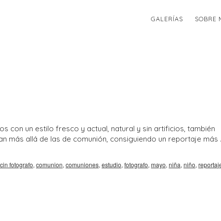
GALERÍAS
SOBRE 
on un estilo fresco y actual, natural y sin artificios, también
an más allá de las de comunión, consiguiendo un reportaje más 
cin fotografo
,
comunion
,
comuniones
,
estudio
,
fotografo
,
mayo
,
niña
,
niño
,
reportaj