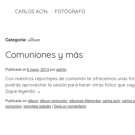
CARLOS ACÍN
FOTÓGRAFO
álbum
Categoría:
Comuniones y más
Publicado el
6 mayo, 2013
por
admin
Con nuestros reportajes de comunión te ofrecemos unas fotos c
podrás aprovechar la sesión para hacer otras fotos que vay
Sigue leyendo
→
Publicado en
álbum
,
álbum comunion
,
albumes diferentes
,
carlos acin
,
carlos a
comunion
,
reportaje estudio
|
Deja un comentario