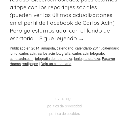
a tope con los reportajes sociales
(pueden ver las últimas actualizaciones
en el perfil de Facebook de Carlos Acín)
Pero ya estamos aquí con el fondo de
escritorio …
Sigue leyendo
→
Publicado en
2014
,
amapola
,
calendario
,
calendario 2014
,
calendario
junio
,
carlos acin
,
carlos acin fotografia
,
carlos acin fotografo
,
carlosacin.com
,
fotografía de naturaleza
,
junio
,
naturaleza
,
Papaver
rhoeas
,
wallpaper
|
Deja un comentario
aviso legal
política de privacidad
política de cookies