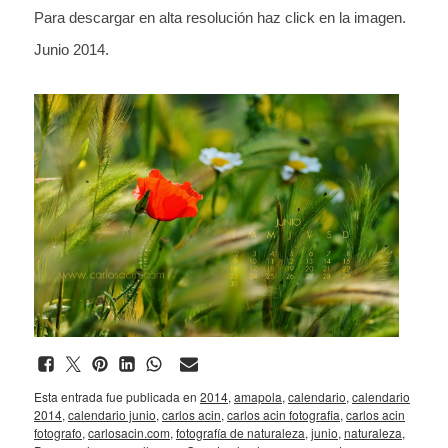
Para descargar en alta resolución haz click en la imagen.
Junio 2014.
Esta entrada fue publicada en
2014
,
amapola
,
calendario
,
calendario
2014
,
calendario junio
,
carlos acin
,
carlos acin fotografia
,
carlos acin
fotografo
,
carlosacin.com
,
fotografía de naturaleza
,
junio
,
naturaleza
,