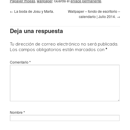
Papaver rhoeas
,
wallpaper
. Guarda el
enlace permanente
.
←
La boda de Josu y Marta.
Wallpaper – fondo de escritorio –
calendario | Julio 2014.
→
Deja una respuesta
Tu dirección de correo electrónico no será publicada.
Los campos obligatorios están marcados con
*
Comentario
*
Nombre
*