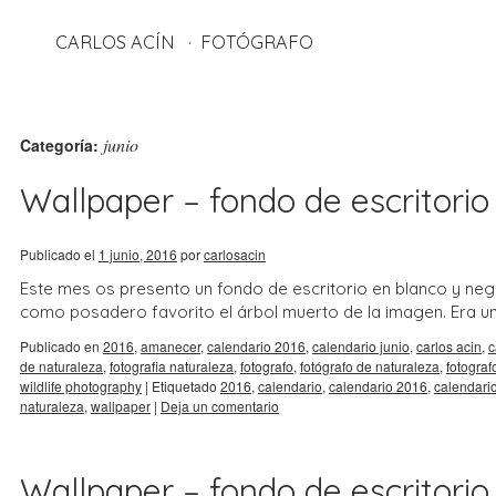
CARLOS ACÍN
FOTÓGRAFO
junio
Categoría:
Wallpaper – fondo de escritorio 
Publicado el
1 junio, 2016
por
carlosacin
Este mes os presento un fondo de escritorio en blanco y negr
como posadero favorito el árbol muerto de la imagen. Era un 
Publicado en
2016
,
amanecer
,
calendario 2016
,
calendario junio
,
carlos acin
,
c
de naturaleza
,
fotografia naturaleza
,
fotografo
,
fotógrafo de naturaleza
,
fotograf
wildlife photography
|
Etiquetado
2016
,
calendario
,
calendario 2016
,
calendario
naturaleza
,
wallpaper
|
Deja un comentario
Wallpaper – fondo de escritorio 