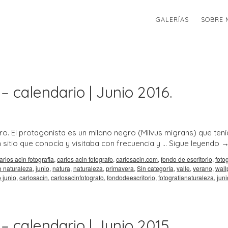
GALERÍAS
SOBRE 
– calendario | Junio 2016.
o. El protagonista es un milano negro (Milvus migrans) que tení
sitio que conocía y visitaba con frecuencia y …
Sigue leyendo
arlos acin fotografia
,
carlos acin fotografo
,
carlosacin.com
,
fondo de escritorio
,
foto
o naturaleza
,
junio
,
natura
,
naturaleza
,
primavera
,
Sin categoría
,
valle
,
verano
,
wall
 junio
,
carlosacin
,
carlosacinfotografo
,
fondodeescritorio
,
fotografianaturaleza
,
juni
– calendario | Junio 2015.