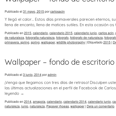
Publicado el
31 mayo, 2015
por
carlosacin
Y llegó el calor… Estos días primaverales parecen eternos, sus
llena de encanto, llena de matices sutiles. En esta ocasión 
Publicado en
2015
,
calendario
,
calendario 2015
,
calendario junio
,
carlos acin
,
de naturaleza
,
fotografia naturaleza
,
fotografo
,
fotógrafo de naturaleza
,
fotograf
primavera. spring
,
spring
,
wallpaper
,
wildlife photography
|
Etiquetado
2015
|
De
Wallpaper – fondo de escritorio 
Publicado el
3 junio, 2014
por
admin
¡Venga que llegamos con tres días de retraso! Disculpen ust
las últimas actualizaciones en el perfil de Facebook de Carlo
leyendo
→
Publicado en
2014
,
amapola
,
calendario
,
calendario 2014
,
calendario junio
,
ca
naturaleza
,
junio
,
naturaleza
,
Papaver rhoeas
,
wallpaper
|
Deja un comentario