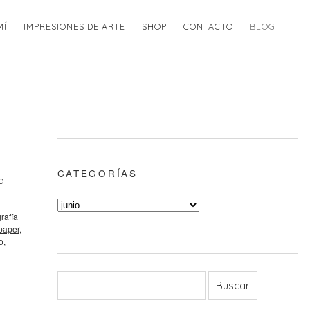
MÍ
IMPRESIONES DE ARTE
SHOP
CONTACTO
BLOG
CATEGORÍAS
a
→
grafía
paper
,
o
,