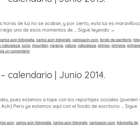
 horas de luz no se acaban, y por cierto, esta luz es maravillosa
os traigo uno de esos momentos de …
Sigue leyendo
→
carlos acin fotografia
,
carlos acin fotografo
,
carlosacin.com
,
fondo de escritorio
,
foto
o naturaleza
,
junio
,
mountain
,
naranja
,
natura
,
naturaleza
,
pirineo
,
pirineos
,
primav
ja un comentario
– calendario | Junio 2014.
edes, pues estamos a tope con los reportajes sociales (pueden 
s Acín) Pero ya estamos aquí con el fondo de escritorio …
Sigue
rlos acin
,
carlos acin fotografia
,
carlos acin fotografo
,
carlosacin.com
,
fotografía de