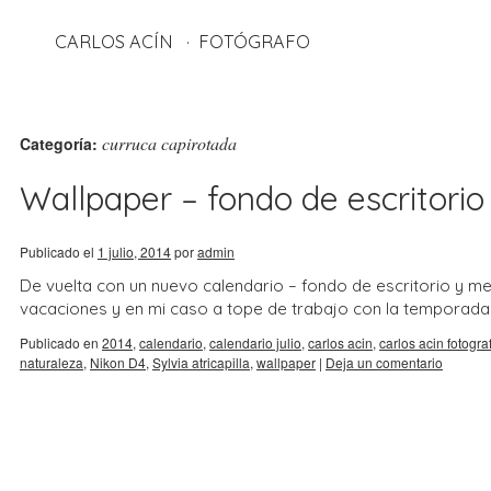
CARLOS ACÍN
FOTÓGRAFO
curruca capirotada
Categoría:
Wallpaper – fondo de escritorio 
Publicado el
1 julio, 2014
por
admin
De vuelta con un nuevo calendario – fondo de escritorio y me
vacaciones y en mi caso a tope de trabajo con la temporad
Publicado en
2014
,
calendario
,
calendario julio
,
carlos acin
,
carlos acin fotogra
naturaleza
,
Nikon D4
,
Sylvia atricapilla
,
wallpaper
|
Deja un comentario