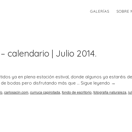
GALERÍAS
SOBRE 
– calendario | Julio 2014.
tidos ya en plena estación estival, donde algunos ya estaréis d
a de bodas pero disfrutando más que …
Sigue leyendo
→
fo
,
carlosacin.com
,
curruca capirotada
,
fondo de escritorio
,
fotografia naturaleza
,
ju