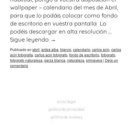
wallpaper – calendario del mes de Abril,
para que lo podáis colocar como fondo
de escritorio en vuestra pantalla Lo
podéis descargar en alta resolución …
Sigue leyendo
→
Publicado en
abril
,
ardes alba
,
blanco
,
calendario
,
carlos acin
,
carlos
acin fotografia
,
carlos acin fotografo
,
fondo de escritorio
,
fotografo
,
fotografo naturaleza
,
garza blanca
,
naturaleza
,
primavera
|
Deja un
comentario
aviso legal
política de privacidad
política de cookies