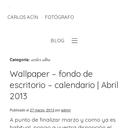
CARLOS ACÍN
FOTÓGRAFO
BLOG
eb
ardes alba
Categoría:
Wallpaper – fondo de
escritorio – calendario | Abril
2013
Publicado el
27 marzo, 2013
por
admin
A punto de finalizar marzo y como ya es
habitual, pongo a vuestra disposición el