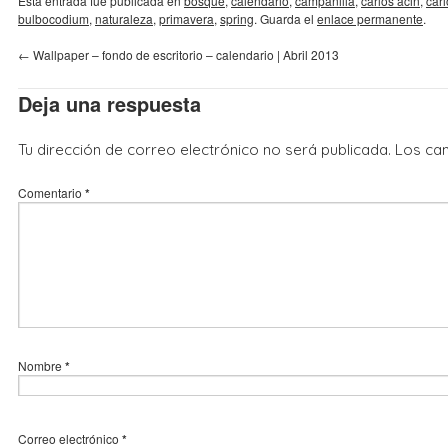
Esta entrada fue publicada en
bosque
,
calendario
,
campanilla
,
carlos acin
,
carl
bulbocodium
,
naturaleza
,
primavera
,
spring
. Guarda el
enlace permanente
.
←
Wallpaper – fondo de escritorio – calendario | Abril 2013
Deja una respuesta
Tu dirección de correo electrónico no será publicada.
Los ca
Comentario
*
Nombre
*
Correo electrónico
*