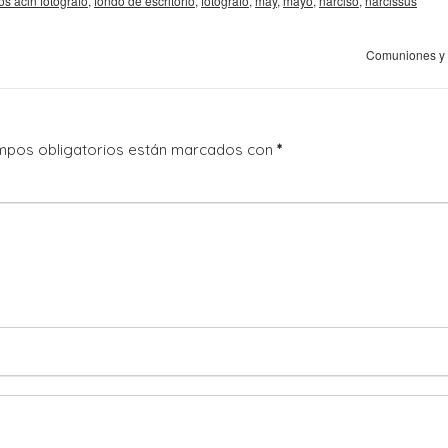
os acin fotografo
,
fondo de escritorio
,
fotografo
,
may
,
mayo
,
narciso
,
narcissus
Comuniones y
mpos obligatorios están marcados con
*