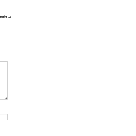
 más
→