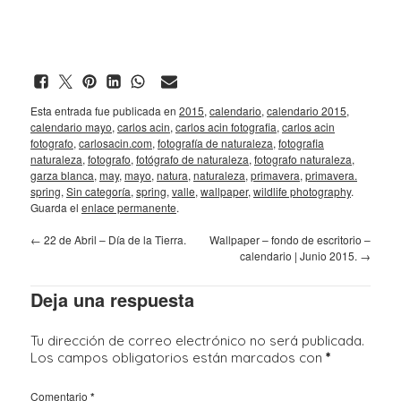
Esta entrada fue publicada en
2015
,
calendario
,
calendario 2015
,
calendario mayo
,
carlos acin
,
carlos acin fotografia
,
carlos acin
fotografo
,
carlosacin.com
,
fotografía de naturaleza
,
fotografia
naturaleza
,
fotografo
,
fotógrafo de naturaleza
,
fotografo naturaleza
,
garza blanca
,
may
,
mayo
,
natura
,
naturaleza
,
primavera
,
primavera.
spring
,
Sin categoría
,
spring
,
valle
,
wallpaper
,
wildlife photography
.
Guarda el
enlace permanente
.
←
22 de Abril – Día de la Tierra.
Wallpaper – fondo de escritorio –
calendario | Junio 2015.
→
Deja una respuesta
Tu dirección de correo electrónico no será publicada.
Los campos obligatorios están marcados con
*
Comentario
*