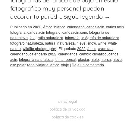
fotografías del ártico que bajo un estilo
fotográfico muy personal puedan
decorar tu pared …
Sigue leyendo
→
Publicado en
2022
,
Ártico
,
blanco
,
calendario
,
carlos acin
,
carlos acin
fotografia
,
carlos acin fotografo
,
carlosacin.com
,
fotografía de
naturaleza
,
fotografia naturaleza
,
fotografo
,
fotógrafo de naturaleza
,
fotografo naturaleza
,
natura
,
naturaleza
,
nieve
,
snow
,
white
,
white
nature
,
wildlife photography
|
Etiquetado
2022
,
ártico
,
aventura
,
calendario
,
calendario 2022
,
calendarios
,
cambio climático
,
carlos
acin
,
fotografía naturaleza
,
fulmar boreal
,
glaciar
,
hielo
,
morsa
,
nieve
,
oso polar
,
reno
,
viajar al artico
,
viaje
|
Deja un comentario
aviso legal
política de privacidad
política de cookies