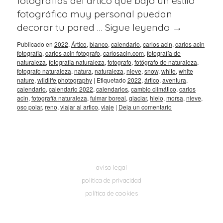
fotografías del ártico que bajo un estilo
fotográfico muy personal puedan
decorar tu pared …
Sigue leyendo
→
Publicado en
2022
,
Ártico
,
blanco
,
calendario
,
carlos acin
,
carlos acin
fotografia
,
carlos acin fotografo
,
carlosacin.com
,
fotografía de
naturaleza
,
fotografia naturaleza
,
fotografo
,
fotógrafo de naturaleza
,
fotografo naturaleza
,
natura
,
naturaleza
,
nieve
,
snow
,
white
,
white
nature
,
wildlife photography
|
Etiquetado
2022
,
ártico
,
aventura
,
calendario
,
calendario 2022
,
calendarios
,
cambio climático
,
carlos
acin
,
fotografía naturaleza
,
fulmar boreal
,
glaciar
,
hielo
,
morsa
,
nieve
,
oso polar
,
reno
,
viajar al artico
,
viaje
|
Deja un comentario
aviso legal
política de privacidad
política de cookies